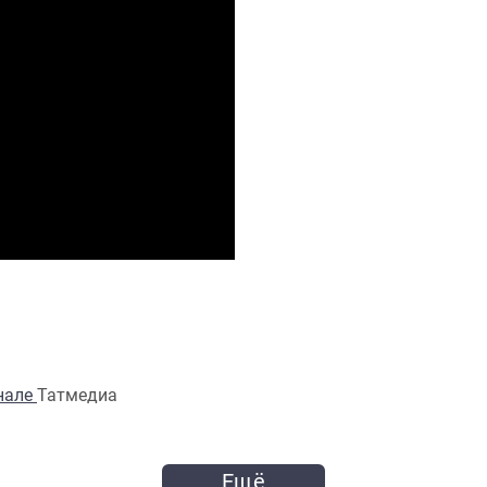
анале
Татмедиа
Ещё