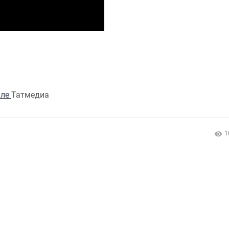
але
Татмедиа
1