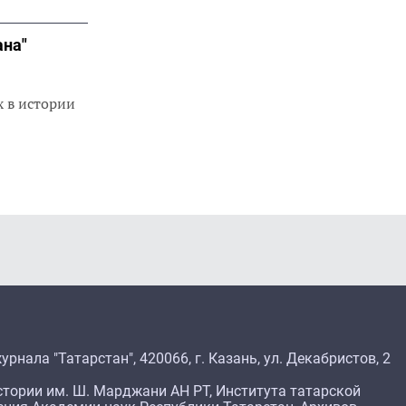
ана"
х в истории
рнала "Татарстан", 420066, г. Казань, ул. Декабристов, 2
тории им. Ш. Марджани АН РТ, Института татарской