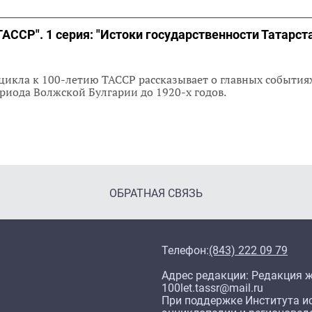
ТАССР". 1 серия: "Истоки государственности Татарст
икла к 100-летию ТАССР рассказывает о главных события
ериода Волжской Булгарии до 1920-х годов.
ОБРАТНАЯ СВЯЗЬ
Телефон:
(843) 222 09 79
Адрес редакции: Редакция жу
100let.tassr@mail.ru
При поддержке Института ис