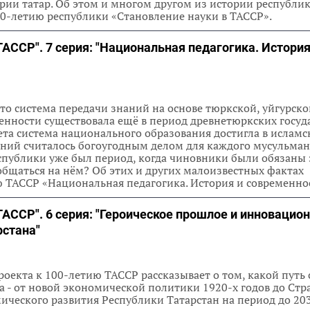
ии татар. Об этом и многом другом из истории республик
00-летию республики «Становление науки в ТАССР».
ТАССР". 7 серия: "Национальная педагогика. История
что система передачи знаний на основе тюркской, уйгурско
нности существовала ещё в период древнетюркских госуд
та система национального образования достигла в ислам
аний считалось богоугодным делом для каждого мусульман
спублики уже был период, когда чиновники были обязаны 
общаться на нём? Об этих и других малоизвестных фактах
ю ТАССР «Национальная педагогика. История и современнос
ТАССР". 6 серия: "Героическое прошлое и инновацио
рстана"
оекта к 100-летию ТАССР рассказывает о том, какой путь
 - от новой экономической политики 1920-х годов до Стр
ческого развития Республики Татарстан на период до 203