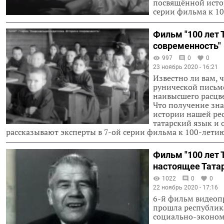
посвящённой истор
серии фильма к 1
Фильм "100 лет 
современность"
997
0
0
23 ноябрь 2020 - 16:21
Известно ли вам, 
рунической письме
наивысшего расцве
Что получение зн
истории нашей ре
татарский язык и 
рассказывают эксперты в 7-ой серии фильма к 100-лети
Фильм "100 лет 
настоящее Тата
1022
0
0
22 ноябрь 2020 - 17:16
6-й фильм видеопр
прошла республика
социально-экономи