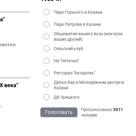
Парк Горького в Казани
а"
Парк Петрова в Казани
Общежитие вашего вуза (или вуза
ваших друзей)
азвитии
Сельский клуб
На "пятачке"
Ресторан "Акчарлак"
Диско-бар в Молодёжном центре в
Х века"
Казани
ДК Урицкого
,
Проголосовало
5911
Голосовать
человек