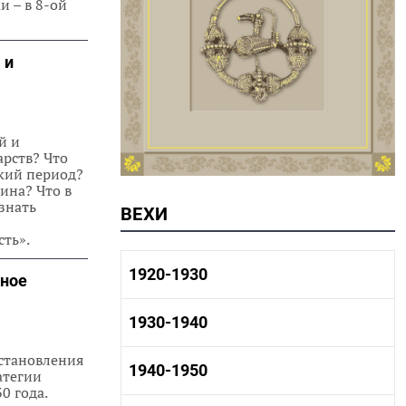
и – в 8-ой
 и
й и
арств? Что
ский период?
ина? Что в
знать
ВЕХИ
ть».
1920-1930
нное
1920-1930 история
1930-1940
1920-1930 промышленность
1920-1930 культура
 становления
1930-1940 история
1940-1950
атегии
1930-1940 промышленность
0 года.
1930-1940 культура