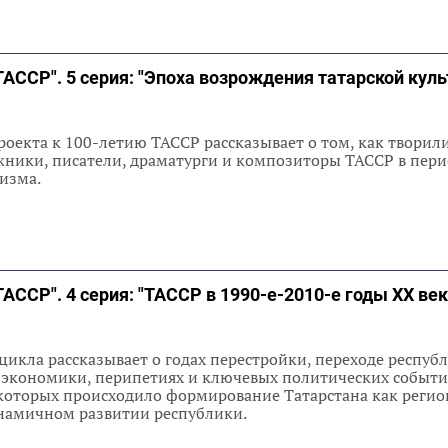
ТАССР". 5 серия: "Эпоха возрождения татарской кул
оекта к 100-летию ТАССР рассказывает о том, как творил
ники, писатели, драматурги и композиторы ТАССР в пер
изма.
ТАССР". 4 серия: "ТАССР в 1990-е-2010-е годы ХХ век
икла рассказывает о годах перестройки, переходе респуб
экономики, перипетиях и ключевых политических событи
в которых происходило формирование Татарстана как регио
намичном развитии республики.