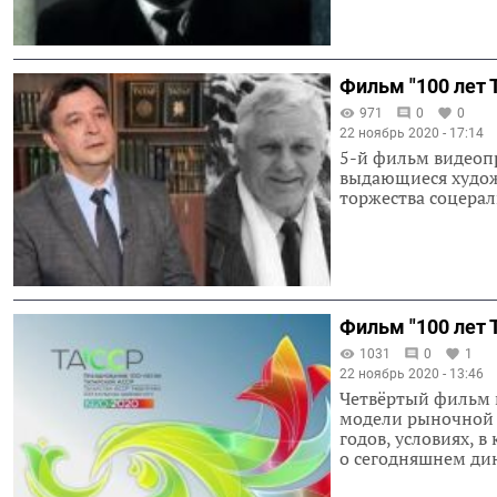
Фильм "100 лет 
971
0
0
22 ноябрь 2020 - 17:14
5-й фильм видеопр
выдающиеся худож
торжества соцерал
Фильм "100 лет 
1031
0
1
22 ноябрь 2020 - 13:46
Четвёртый фильм ц
модели рыночной 
годов, условиях, 
о сегодняшнем ди