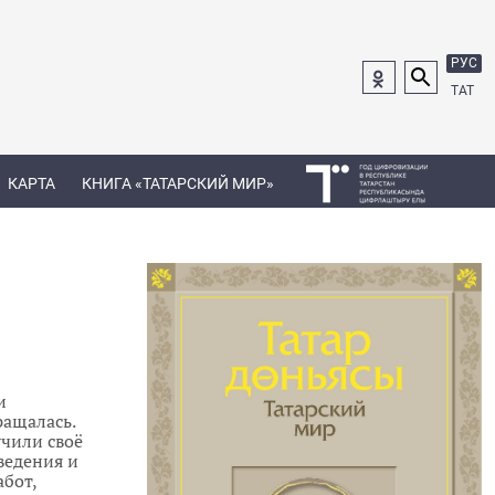
РУС
ТАТ
КАРТА
КНИГА «ТАТАРСКИЙ МИР»
и
ращалась.
учили своё
ведения и
абот,