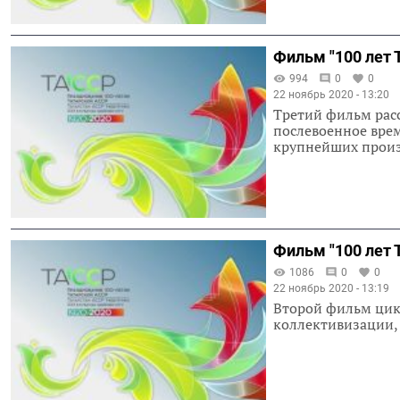
Фильм "100 лет 
994
0
0
22 ноябрь 2020 - 13:20
Третий фильм рас
послевоенное врем
крупнейших произ
Фильм "100 лет 
1086
0
0
22 ноябрь 2020 - 13:19
Второй фильм цик
коллективизации,