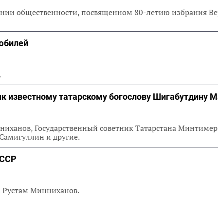
ании общественности, посвященном 80-летию избрания Ве
 юбилей
я.
ик известному татарскому богослову Шигабутдину 
ниханов, Государственный советник Татарстана Минтиме
Самигуллин и другие.
АССР
на Рустам Минниханов.