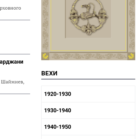
рховного
Марджани
ВЕХИ
р Шаймиев,
1920-1930
1920-1930 история
1930-1940
1920-1930 промышленность
1920-1930 культура
1930-1940 история
1940-1950
1930-1940 промышленность
1930-1940 культура