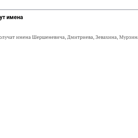
ут имена
лучат имена Шершеневича, Дмитриева, Зевахина, Мурзин