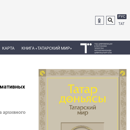
РУС
ТАТ
КАРТА
КНИГА «ТАТАРСКИЙ МИР»
рмативных
а архивного