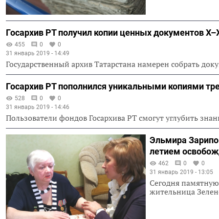
Госархив РТ получил копии ценных документов X–X
455
0
0
31 январь 2019 - 14:49
Государственный архив Татарстана намерен собрать доку
Госархив РТ пополнился уникальными копиями тре
528
0
0
31 январь 2019 - 14:46
Пользователи фондов Госархива РТ смогут углубить знан
Эльмира Зарипов
летием освобож
462
0
0
31 январь 2019 - 13:05
Сегодня памятную
жительница Зелен