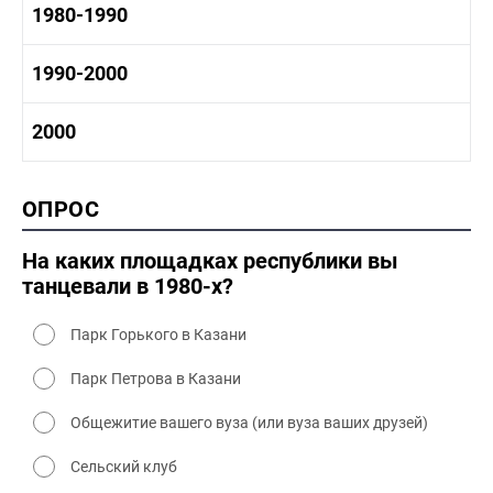
1970-1980 история
1980-1990
1960-1970 культура
1970-1980 промышленность
1970-1980 культура
1980 -1990 история
1990-2000
1970 - 1980 быт
1980-1990 промышленность
1980-1990 культура
1990-2000 история
2000
1980 - 1990 быт
1990-2000 промышленность
1990-2000 культура
2000 история
ОПРОС
2000 промышленность
2000 культура
На каких площадках республики вы
танцевали в 1980-х?
Парк Горького в Казани
Парк Петрова в Казани
Общежитие вашего вуза (или вуза ваших друзей)
Сельский клуб