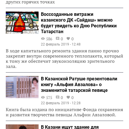
других горячих точках
Воссозданные витражи
казанского ДК «Сайдаш» можно
будет увидеть ко Дню Республики
Татарстан
586
0
0
22 февраль 2019 - 12:48
В ходе капитального ремонта здания панно прочно
закрепят внутри современного теплопакета, который
к тому же обеспечит звукоизоляцию зрительного
зала.
В Казанской Ратуше презентовали
книгу «Альфия Авзалова» о
знаменитой татарской певице
575
0
0
22 февраль 2019 - 12:28
Книга была издана по инициативе Фонда сохранения
и развития творчества певицы Альфии Авзаловой.
В Казани ищут здание для