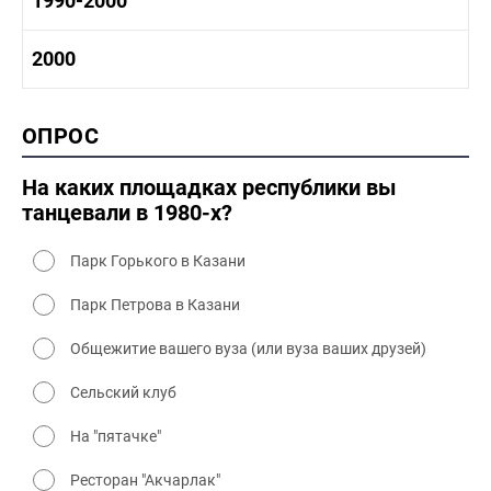
1990-2000
1980-1990 промышленность
1980-1990 культура
1990-2000 история
2000
1980 - 1990 быт
1990-2000 промышленность
1990-2000 культура
2000 история
ОПРОС
2000 промышленность
2000 культура
На каких площадках республики вы
танцевали в 1980-х?
Парк Горького в Казани
Парк Петрова в Казани
Общежитие вашего вуза (или вуза ваших друзей)
Сельский клуб
На "пятачке"
Ресторан "Акчарлак"