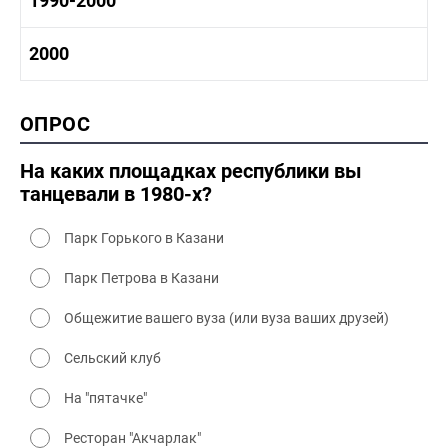
1990-2000
1980-1990 промышленность
1980-1990 культура
1990-2000 история
2000
1980 - 1990 быт
1990-2000 промышленность
1990-2000 культура
2000 история
ОПРОС
2000 промышленность
2000 культура
На каких площадках республики вы
танцевали в 1980-х?
Парк Горького в Казани
Парк Петрова в Казани
Общежитие вашего вуза (или вуза ваших друзей)
Сельский клуб
На "пятачке"
Ресторан "Акчарлак"