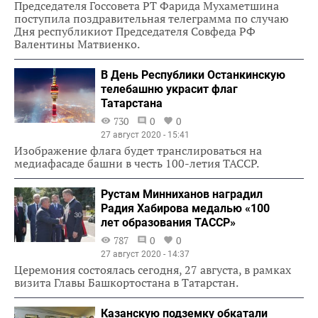
Председателя Госсовета РТ Фарида Мухаметшина
поступила поздравительная телеграмма по случаю
Дня республикиот Председателя Совфеда РФ
Валентины Матвиенко.
В День Республики Останкинскую
телебашню украсит флаг
Татарстана
730
0
0
27 август 2020 - 15:41
Изображение флага будет транслироваться на
медиафасаде башни в честь 100-летия ТАССР.
Рустам Минниханов наградил
Радия Хабирова медалью «100
лет образования ТАССР»
787
0
0
27 август 2020 - 14:37
Церемония состоялась сегодня, 27 августа, в рамках
визита Главы Башкортостана в Татарстан.
Казанскую подземку обкатали