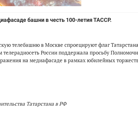
иафасаде башни в честь 100-летия ТАССР.
нскую телебашню в Москве спроецируют флаг Татарстана
ом телерадиосеть России поддержала просьбу Полномочн
бражения на медиафасаде в рамках юбилейных торжеств
ительства Татарстана в РФ