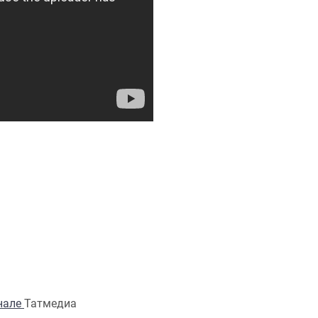
анале
Татмедиа