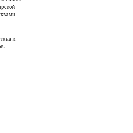
ирской
уквами
тана и
ов.