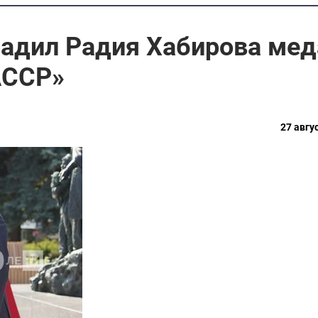
радил Радия Хабирова ме
ТАССР»
27 авгус