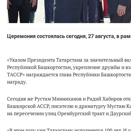
Церемония состоялась сегодня, 27 августа, в ра
«Указом Президента Татарстана за значительный вк
Республикой Башкортостан, укрепление дружбы и в
ТАССР» награждается глава Республики Башкортоста
награду.
Сегодня же Рустам Минниханов и Радий Хабиров отк
Башкирской АССР, писателю и драматургу Мустаю К
на пересечении улиц Оренбургский тракт и Даурско
«В этом году уже Татарстану исполняется 100 лет. И