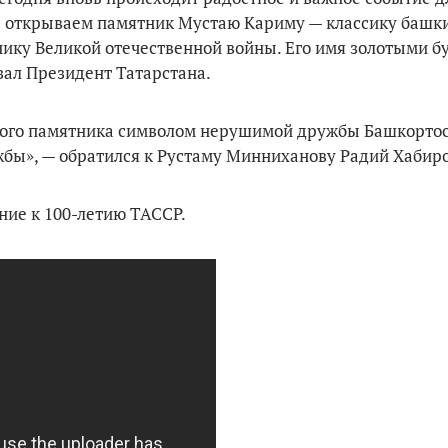
мы открываем памятник Мустаю Кариму — классику башк
тнику Великой отечественной войны. Его имя золотыми б
зал Президент Татарстана.
этого памятника символом нерушимой дружбы Башкортос
жбы», — обратился к Рустаму Минниханову Радий Хабир
ние к 100-летию ТАССР.