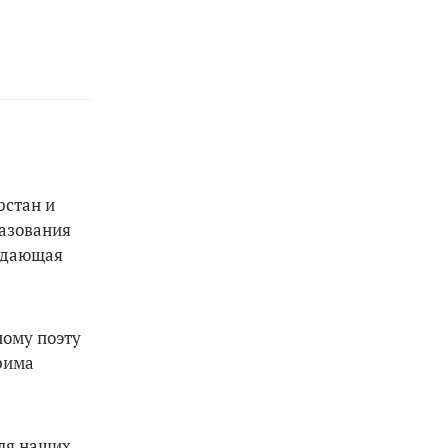
рстан и
азования
ождающая
ному поэту
рима
для наших