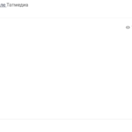
але
Татмедиа