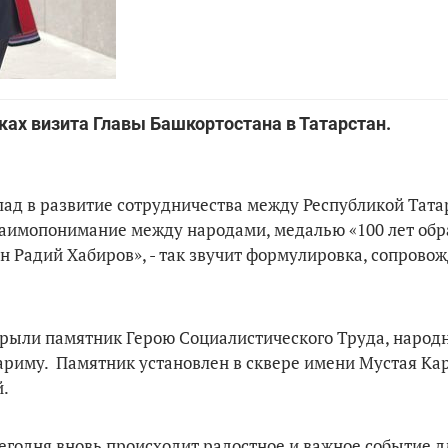
мках визита Главы Башкортостана в Татарстан.
лад в развитие сотрудничества между Республикой Тата
заимопонимание между народами, медалью «100 лет обр
н Радий Хабиров», - так звучит формулировка, сопров
рыли памятник Герою Социалистического Труда, народ
ариму. Памятник установлен в сквере имени Мустая Ка
й.
 сегодня вновь происходит радостное и важное событие 