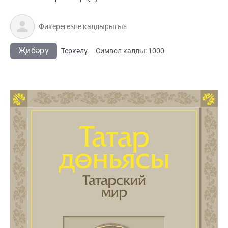
Җибәрү
Теркәлү
Cимвол калды:
1000