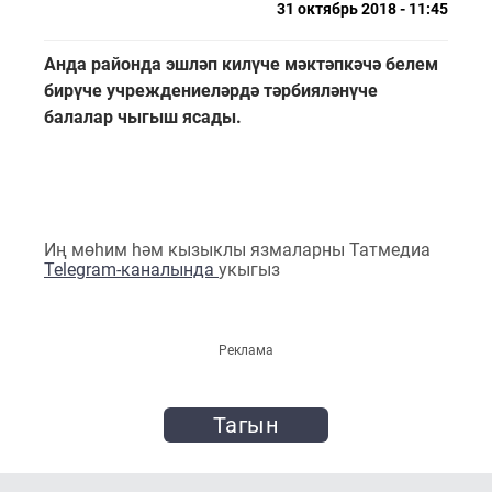
31 октябрь 2018 - 11:45
Анда районда эшләп килүче мәктәпкәчә белем
бирүче учреждениеләрдә тәрбияләнүче
балалар чыгыш ясады.
Иң мөһим һәм кызыклы язмаларны Татмедиа
Telegram-каналында
укыгыз
Реклама
Тагын