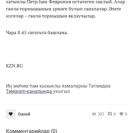
хатынлы Петр һәм Феврония истәлеген саклый. Алар
гаилә тормышының үрнәге булып саналалар. Әлеге
изгеләр – гаилә тормышын яклаучылар.
Чара 8.45 сәгатьтә башлана.
KZN.RU
Иң мөһим һәм кызыклы язмаларны Татмедиа
Telegram-каналында
укыгыз
303
0
0
Ошый
Комментарийлар (0)