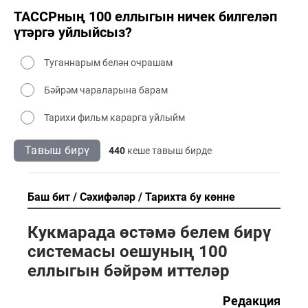
ТАССРның 100 еллыгын ничек билгеләп
үтәргә уйлыйсыз?
Туганнарым белән очрашам
Бәйрәм чараларына барам
Тарихи фильм карарга уйлыйм
Тавыш бирү
440
кеше тавыш бирде
Баш бит
Сәхифәләр
Тарихта бу көнне
Кукмарада өстәмә белем бирү
системасы оешуның 100
еллыгын бәйрәм иттеләр
Редакция