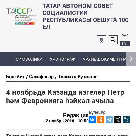
ТАТАР АВТОНОМ СОВЕТ
СОЦИАЛИСТИК
РЕСПУБЛИКАСЫ ОЕШУГА 100
ЕЛ
РУС
ТАТ
СИМВОЛИКА
ХРОНОГРАФ
АРХИВ ДОКУМЕНТЛАРЫ
Баш бит
Сәхифәләр
Тарихта бу көнне
4 ноябрьдә Казанда изгеләр Петр
һәм Феврониягә һәйкәл ачыла
Бүлешү:
Редакция
2 ноябрь 2018 - 10:50