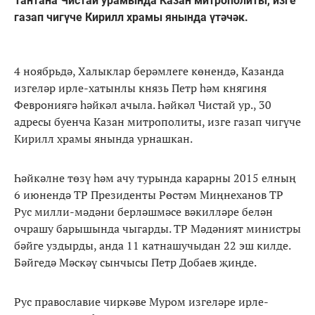
Тантана Чистай урамында Казан митрополиты, изге
газап чигүче Кирилл храмы янында үтәчәк.
4 ноябрьдә, Халыклар берәмлеге көнендә, Казанда
изгеләр ирле-хатынлы князь Петр һәм княгиня
Феврониягә һәйкәл ачыла. Һәйкәл Чистай ур., 30
адресы буенча Казан митрополиты, изге газап чигүче
Кирилл храмы янында урнашкан.
Һәйкәлне төзү һәм ачу турында карарны 2015 елның
6 июнендә ТР Президенты Рөстәм Миңнеханов ТР
Рус милли-мәдәни берләшмәсе вәкилләре белән
очрашу барышында чыгарды. ТР Мәдәният министры
бәйге уздырды, анда 11 катнашучыдан 22 эш килде.
Бәйгедә Мәскәү сынчысы Петр Добаев җиңде.
Рус православие чиркәве Муром изгеләре ирле-