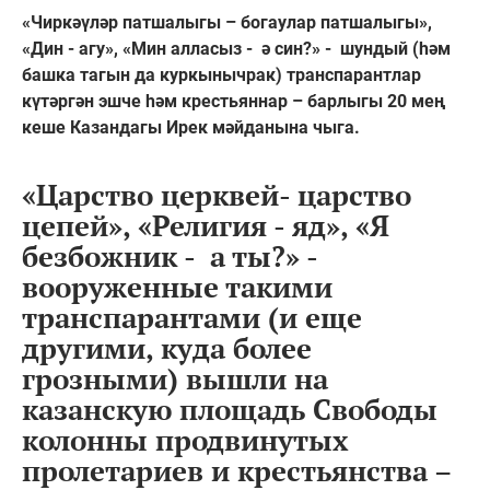
«Чиркәүләр патшалыгы – богаулар патшалыгы»,
«Дин - агу», «Мин алласыз - ә син?» - шундый (һәм
башка тагын да куркынычрак) транспарантлар
күтәргән эшче һәм крестьяннар – барлыгы 20 мең
кеше Казандагы Ирек мәйданына чыга.
«Царство церквей- царство
цепей», «Религия - яд», «Я
безбожник - а ты?» -
вооруженные такими
транспарантами (и еще
другими, куда более
грозными) вышли на
казанскую площадь Свободы
колонны продвинутых
пролетариев и крестьянства –