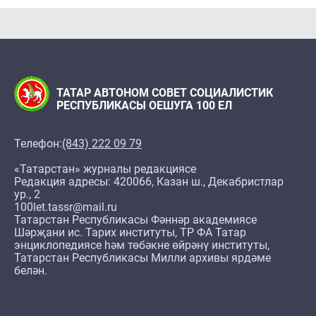
ТАТАР АВТОНОМ СОВЕТ СОЦИАЛИСТИК
РЕСПУБЛИКАСЫ ОЕШУГА 100 ЕЛ
Телефон:
(843) 222 09 79
«Татарстан» журналы редакциясе
Редакция адресы: 420066, Казан ш., Декабристлар
ур., 2
100let.tassr@mail.ru
Татарстан Республикасы Фәннәр академиясе
Шәрҗани ис. Тарих институты, ТР ФА Татар
энциклопедиясе һәм төбәкне өйрәнү институты,
Татарстан Республикасы Милли архивы ярдәме
белән.