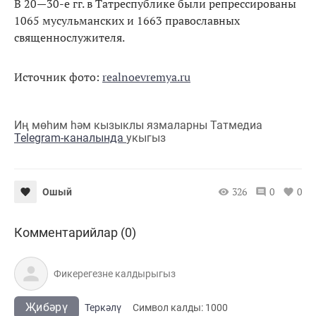
В 20—30-е гг. в Татреспублике были репрессированы
1065 мусульманских и 1663 православных
священнослужителя.
Источник фото:
realnoevremya.ru
Иң мөһим һәм кызыклы язмаларны Татмедиа
Telegram-каналында
укыгыз
326
0
0
Ошый
Комментарийлар (0)
Җибәрү
Теркәлү
Cимвол калды:
1000