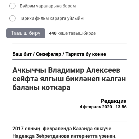
Бәйрәм чараларына барам
Тарихи фильм карарга уйлыйм
Тавыш бирү
440
кеше тавыш бирде
Баш бит
Сәхифәләр
Тарихта бу көнне
Ачкыччы Владимир Алексеев
сейфта ялгыш бикләнеп калган
баланы коткара
Редакция
4 февраль 2020 - 13:56
2017 елның февралендә Казанда яшәүче
Надежда Зәһретдинова интернетта үзенең