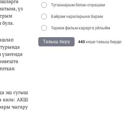
 эшләргә
Туганнарым белән очрашам
атына, үз
аерым
Бәйрәм чараларына барам
 була.
Тарихи фильм карарга уйлыйм
башлап
Тавыш бирү
440
кеше тавыш бирде
 турында
н үзәгендә
рәвештә
тоткан
да эш сугыш
а килә: АКШ
арары чыгару