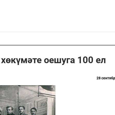
хөкүмәте оешуга 100 ел
28 сентябр