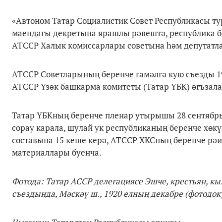
«Автоном Татар Социалистик Совет Республикасы т
маендагы декретына ярашлы рәвештә, республика б
АТССР Халык комиссарлары советына һәм депутатл
АТССР Советларының беренче гамәлгә кую съезды 19
АТССР Үзәк башкарма комитеты (Татар ҮБК) әгъзал
Татар ҮБКның беренче пленар утырышы 28 сентябрь
сорау карала, шулай ук республиканың беренче хөк
составына 15 кеше керә, АТССР ХКСның беренче рәи
материаллары буенча.
Фотода: Татар АССР делегациясе Эшче, крестьян, к
съездында, Мәскәү ш., 1920 елның декабре (фотодоку