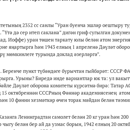
итетының 2352 сс санлы “Уран буенча эшләр оештыру т
 “Үтә дә сер итеп саклана” дигән гриф сугылган докум
ад. Иоффе) уран төшен таркату юлы белән атом энерги
е яңартырга һәм 1943 елның 1 апреленә Дәүләт оборо
ү мөмкинлеге турында доклад әзерләргә”.
ә. Беренче пункт түбәндәге бурычтан гыйбарәт: СССР 
рырга. Урыны? Биредә инде вариантлар юк та: ул вакыт
бәйле Дәүләт оборона комитеты күрсәтмә бирә: Татар 
ың 15 октябреннән СССРның Фәннәр академиясенең атом
һәм 10 фәнни хезмәткәр өчен торак мәйдан белән тәэмин
Казанга Ленинградтан самолет белән 20 кг уран һәм 200 
чыгу белән бер ай да узмас борын, 1942 елның 20 октя