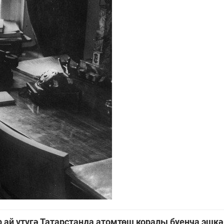
 ай үтүгә Татарстанда атомтөш коралы буенча эшкә