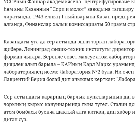
УССРның Фәннәр академиясенә “центрифугироваие ысу
һәм аны Казанның “Серп и молот” заводына тапшыру
чиратында, 1943 елның 1 гыйнварына Казан предпри
алганда, Финанслар халык комиссариаты 30 грамм стр
Казандагы үтә дә сер астында эшли торган лаборатор
җибәрә. Ленинград физик-техник институты директо
фәрман чыгара. Беренче совет махсус атом лаборатор
диярлек алып барыла – КАИның Карл Маркс урамынд
лабораториянең исеме Лаборатория №2 була. Ни өчен
Лаврентий Берия болай дип ачыклык керткән: “Лаборат
Сер астындагы карарның барлык пунктларының да, в
чорының кырыс кануннарында гына түгел. Сталин д
атом бомбасы буенча шактый алга киткән, дип хәбәр и
дигән сүз.