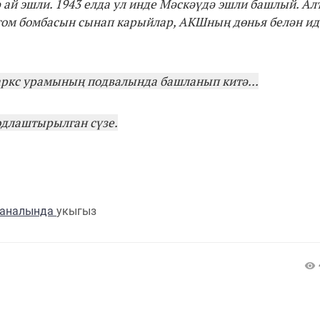
 ай эшли. 1943 елда ул инде Мәскәүдә эшли башлый. Алт
атом бомбасын сынап карыйлар, АКШның дөнья белән ид
аркс урамының подвалында башланып китә...
длаштырылган сүзе.
каналында
укыгыз