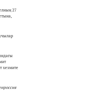
елның 27
етына,
шучылар
ындагы
мәт
т хезмәте
енроссия