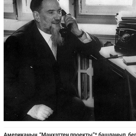
Американың “Манхэттен проекты”* башланып, бер