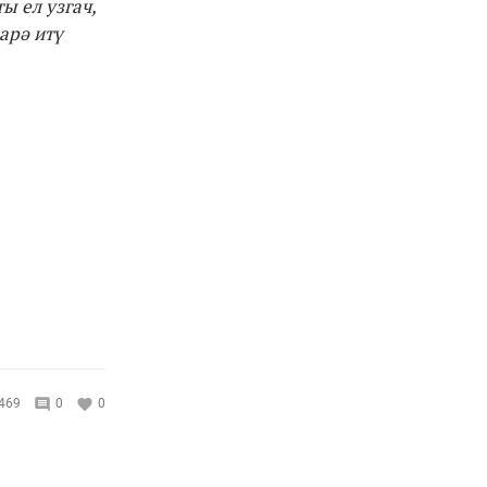
ы ел узгач,
арә итү
469
0
0