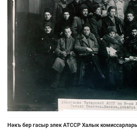
Нәкъ бер гасыр элек АТССР Халык комиссарлары