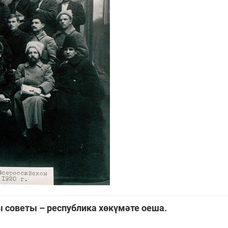
 советы – республика хөкүмәте оеша.