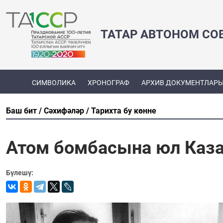
ТАТАР АВТОНОМ СО
СИМВОЛИКА
ХРОНОГРАФ
АРХИВ ДОКУМЕНТЛАР
Баш бит
Сәхифәләр
Тарихта бу көнне
Атом бомбасына юл Каза
Бүлешү: