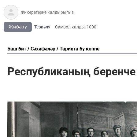
Җибәрү
Теркәлү
Cимвол калды:
1000
Баш бит
Сәхифәләр
Тарихта бу көнне
Республиканың беренче 