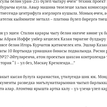
лы белән уран-235 бүлеп чыгару өчен” техник проект
 бурычы куела. Авыр машина төзелеше халык комиссари
ятиесендә центрифуга әзерләргә кушыла. Моның өчен, 
атегик кыйммәтле металл – платина бүлеп бирергә тиеш
ия үз эшен Сталин карары чыгу белән икенче көнне үк 
ры Абрам Иоффе унбер кешелек Казан төркеме булдыру
иясе белән Игорь Курчатов җитәкчелек итә. Эшләр Каза
агы 10 йортында урнашкан бинасы подвалында. Рәсми 
 №2? Әйтүләренчә, атом проектын шәхсән контролендә 
ория “1 – ул без, Мәскәү Кремлендә...”
акыт кысан булуга карамастан, үтәлүендә шик юк. Мон
окументы разведка мәгълүматларыннан чыгып барлыкк
тә алар. Атомтөш ярышта артка калу – үз-үзеңә үлеп к