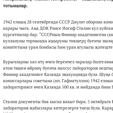
тотыналар.
1942 елның 28 сентябрендә СССР Дәүләт оборона ком
карары чыга. Аңа ДОК Рәисе Иосиф Сталин кул куйган.
күрсәтмәләр бар: “СССРның Фәннәр академиясенә (ак
куллануны тормышка ашыруны тикшерү буенча эшләрн
комитетына уран бомбасы һәм уран ягулыгы җитештер
Бурычларны хәл итү өчен беренчел чаралар билгелән
атом төшен өйрәнү буенча махсус лаборатория оешты
Фәннәр академиясе Казанда эвакуациядә була. Шуңа 
комиссарлары советына (ип. Гафиатуллин) 1942 елн
лабораториясе өчен Казанда 500 кв. м мәйданда бина 
Сталин документы бик кыска вакыт бирә. 5 октябрьгә 
лаборатория җиһазлары китерелергә тиеш була. Карар 