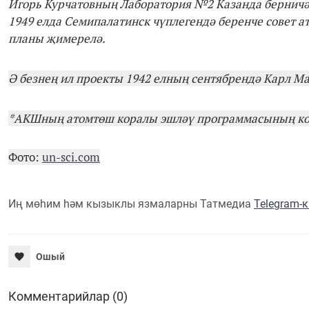
Игорь Курчатовның
Лаборатория №2
Казанда берничә
1949 елда Семипалатинск чүплегендә беренче совет 
планы җимерелә.
Ә безнең ил проекты 1942 елның сентябрендә Карл М
*АКШның атомтөш коралы эшләү программасының ко
Фото:
un-sci.com
Иң мөһим һәм кызыклы язмаларны Татмедиа
Telegram-
Ошый
Комментарийлар (0)