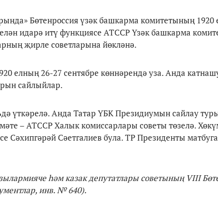
урында» Бөтенроссия үзәк башкарма комитетының 1920 
елән идарә итү функциясе АТССР Үзәк башкарма комит
арның җирле советларына йөкләнә.
20 елның 26-27 сентябре көннәрендә уза. Анда катна
арын сайлыйлар.
дә үткәрелә. Анда Татар ҮБК Президиумын сайлау тур
үмәте – АТССР Халык комиссарлары советы төзелә. Хөкү
се Сәхипгәрәй Сәетгалиев була. ТР Президенты матбуга
ызылармияче һәм казак депутатлары советының VIII Бөт
ментлар, инв. № 640).