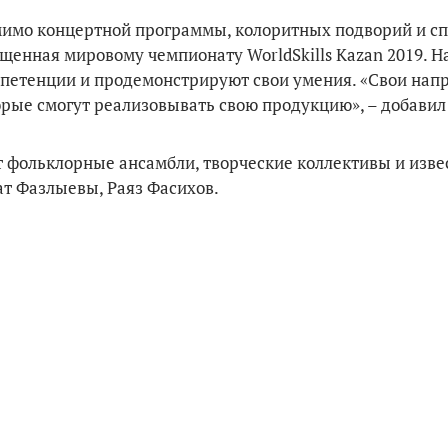
омимо концертной программы, колоритных подворий и с
ященная мировому чемпионату WorldSkills Kazan 2019. Н
петенции и продемонстрируют свои умения. «Свои нап
орые смогут реализовывать свою продукцию», – добавил
т фольклорные ансамбли, творческие коллективы и изв
ат Фазлыевы, Раяз Фасихов.