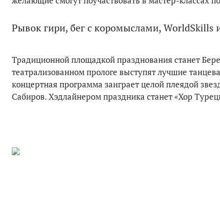
желающие смогут поучаствовать в мастер-классах п
Рывок гири, бег с коромыслами, WorldSkills 
Традиционной площадкой празднования станет Бере
театрализованном прологе выступят лучшие танцева
концертная программа заиграет целой плеядой звез
Сабиров. Хэдлайнером праздника станет «Хор Турец