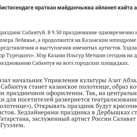
 бистәсендәге яраткан мәйданчыкка әйләнеп кайта 
раздник Сабантуй. В 9.30 празднование одновременно 
озера Лебяжье, а продолжится на Казанском ипподроме.
представления и выступления именитых артистов. Хэдл
ор Турецкого». Мэр Казани Ильсур Метшин сегодня на 
разднованию Сабантуя на всех городских площадках.
казал начальник Управления культуры Азат Абза
Сабантуя станет казанское полотенце, образ к
ом праздничном оформлении. Так, на централь
и для посетителей развернется театрализованн
полотенце»). Открывать праздник будут красочн
истов. Хедлайнерами праздника в Дербышках с
атарстана, заслуженный артист России Салават
 Гузэлем.