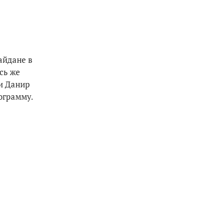
айдане в
сь же
и Данир
ограмму.