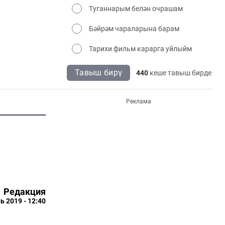
Туганнарым белән очрашам
Бәйрәм чараларына барам
Тарихи фильм карарга уйлыйм
Тавыш бирү
440
кеше тавыш бирде
Реклама
Редакция
ь 2019 - 12:40