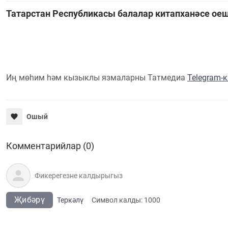
Татарстан Республикасы балалар китапханәсе оеш
Иң мөһим һәм кызыклы язмаларны Татмедиа
Telegram-
Ошый
Комментарийлар (0)
Җибәрү
Теркәлү
Cимвол калды:
1000