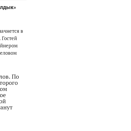
алдык»
начнется в
 Гостей
айнером
деловом
лов. По
оторого
ном
ое
ой
танут