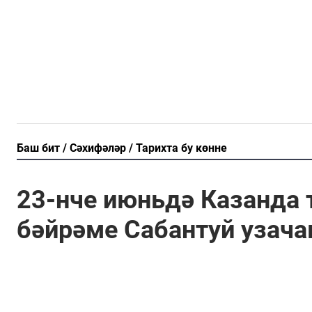
Баш бит
Сәхифәләр
Тарихта бу көнне
23-нче июньдә Казанда
бәйрәме Сабантуй узача