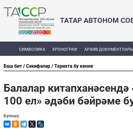
ТАТАР АВТОНОМ СО
СИМВОЛИКА
ХРОНОГРАФ
АРХИВ ДОКУМЕНТЛАР
Баш бит
Сәхифәләр
Тарихта бу көнне
Балалар китапханәсендә 
100 ел» әдәби бәйрәме б
Бүлешү: