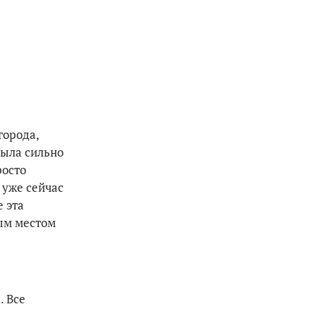
города,
была сильно
росто
 уже сейчас
е эта
ым местом
. Все