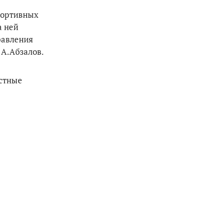
портивных
а ней
равления
 А.Абзалов.
естные