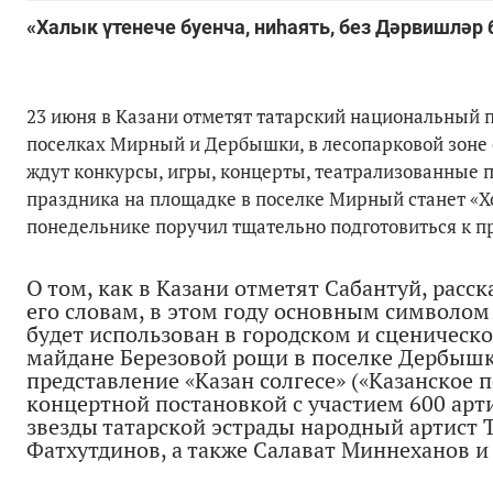
«Халык үтенече буенча, ниһаять, без Дәрвишләр
23 июня в Казани отметят татарский национальный п
поселках Мирный и Дербышки, в лесопарковой зоне 
ждут конкурсы, игры, концерты, театрализованные 
праздника на площадке в поселке Мирный станет «Х
понедельнике поручил тщательно подготовиться к п
О том, как в Казани отметят Сабантуй, расс
его словам, в этом году основным символом 
будет использован в городском и сценическ
майдане Березовой рощи в поселке Дербышк
представление «Казан солгесе» («Казанское 
концертной постановкой с участием 600 арт
звезды татарской эстрады народный артист Т
Фатхутдинов, а также Салават Миннеханов и