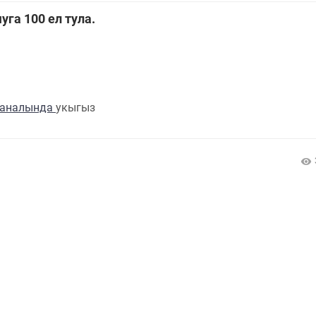
уга 100 ел тула.
каналында
укыгыз