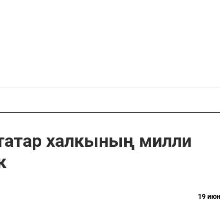
 татар халкының милли
к
19 июн