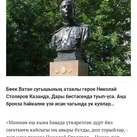
Бөек Ватан сугышының атаклы герое Николай
Столяров Казанда, Дары бистәсендә туып-үсә. Аңа
бронза һәйкәлне үзе исән чагында ук куялар…
«Миннән еш кына һавада үткәрелгән дүрт йөз
сәгатьнең кайсысы иң авыры булды, дип сорыйлар, -
дип искә төшерә Николай Столяров. – Ничек дип