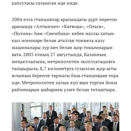
капсуласы салынган иде инде.
2004 елга станцияләр арасындагы дүрт перегон
арасында «Алтынчәч» «Катюша», «Ольга»,
«Полина» һәм «Сөембикә» кебек назлы хатын-
кыз исемнәре белән аталган тоннель казу
машиналары зур көч белән җир токымнарын
вата. 2005 елның 27 августында, Казанның
меңьеллыгына, метрополитен эксплуатациягә
тапшырыла. 8,7 километрга сузылган җир асты
юлының беренче тармагы биш станциядән тора
иде. Метрополитен халык күп яши торган йокы
районнарын шәһәрнең үзәге белән тоташтыра.