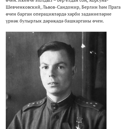
Шевченковский, Львов-Сандомир, Берлин һәм Прага
өчен барган операцияләрдә хәрби заданиеләрне
үрнәк булырлык дәрәҗәдә башкарганы өчен.