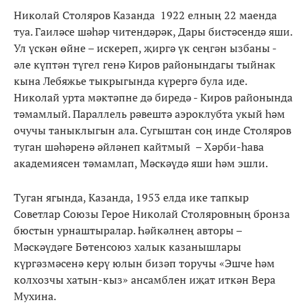
Николай Столяров Казанда 1922 елның 22 маенда
туа. Гаиләсе шәһәр читендәрәк, Дары бистәсендә яши.
Ул үскән өйне – искереп, җиргә үк сеңгән ызбаны -
әле күптән түгел генә Киров районындагы тыйнак
кына Лебяжье тыкрыгында күрергә була иде.
Николай урта мәктәпне дә биредә - Киров районында
тәмамлый. Параллель рәвештә аэроклубта укый һәм
очучы таныклыгын ала. Сугыштан соң инде Столяров
туган шәһәренә әйләнеп кайтмый – Хәрби-һава
академиясен тәмамлап, Мәскәүдә яши һәм эшли.
Туган ягында, Казанда, 1953 елда ике тапкыр
Советлар Союзы Герое Николай Столяровның бронза
бюстын урнаштыралар. Һәйкәлнең авторы –
Мәскәүдәге Бөтенсоюз халык казанышлары
күргәзмәсенә керү юлын бизәп торучы «Эшче һәм
колхозчы хатын-кыз» ансамблен иҗат иткән Вера
Мухина.