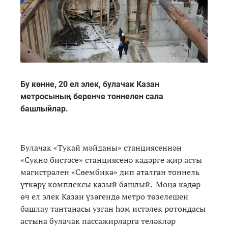
Бу көнне, 20 ел элек, булачак Казан
метросының беренче тоннелен сала
башлыйлар.
Булачак «Тукай мәйданы» станциясеннән
«Сукно бистәсе» станциясенә кадәрге җир асты
магистрален «Сөембикә» дип аталган тоннель
үткәрү комплексы казый башлый. Моңа кадәр
өч ел элек Казан үзәгендә метро төзелешен
башлау тантанасы узган һәм истәлек ротондасы
астына булачак пассажирларга теләкләр