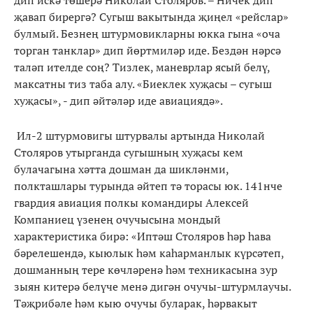
җавап бирергә? Сугыш вакытында җиңел «рейслар»
булмый. Безнең штурмовикларны юкка гына «оча
торган танклар» дип йөртмиләр иде. Бездән нәрсә
таләп ителде соң? Тизлек, маневрлар ясый белү,
максатны тиз таба алу. «Биеклек хуҗасы – сугыш
хуҗасы», - дип әйтәләр иде авиациядә».
Ил-2 штурмовигы штурвалы артында Николай
Столяров утырганда сугышның хуҗасы кем
булачагына хәтта дошман да шикләнми,
полкташлары турында әйтеп тә торасы юк. 141нче
гвардия авиация полкы командиры Алексей
Компаниец үзенең очучысына мондый
характеристика бирә: «Иптәш Столяров һәр һава
бәрелешендә, кыюлык һәм каһарманлык күрсәтеп,
дошманның тере көчләренә һәм техникасына зур
зыян китерә белүче менә дигән очучы-штурмлаучы.
Тәҗрибәле һәм кыю очучы буларак, һәрвакыт