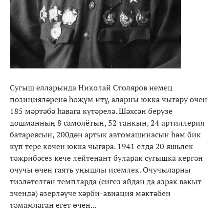
Сугыш елларында Николай Столяров немец
позицияләренә һөҗүм итү, аларны юкка чыгару өчен
185 мәртәбә һавага күтәрелә. Шәхсән берүзе
дошманның 8 самолётын, 52 танкын, 24 артиллерия
батареясын, 200дән артык автомашинасын һәм бик
күп тере көчен юкка чыгара. 1941 елда 20 яшьлек
тәҗрибәсез кече лейтенант буларак сугышка кергән
очучы өчен гаять уңышлы исемлек. Очучыларны
тизләтелгән темпларда (сигез айдан да азрак вакыт
эчендә) әзерләүче хәрби-авиация мәктәбен
тәмамлаган егет өчен...