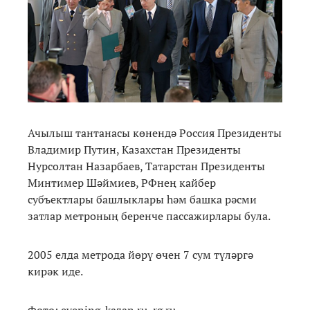
Ачылыш тантанасы көнендә Россия Президенты
Владимир Путин, Казахстан Президенты
Нурсолтан Назарбаев, Татарстан Президенты
Минтимер Шәймиев, РФнең кайбер
субъектлары башлыклары һәм башка рәсми
затлар метроның беренче пассажирлары була.
2005 елда метрода йөрү өчен 7 сум түләргә
кирәк иде.
Фото: evening-kazan.ru, rg.ru