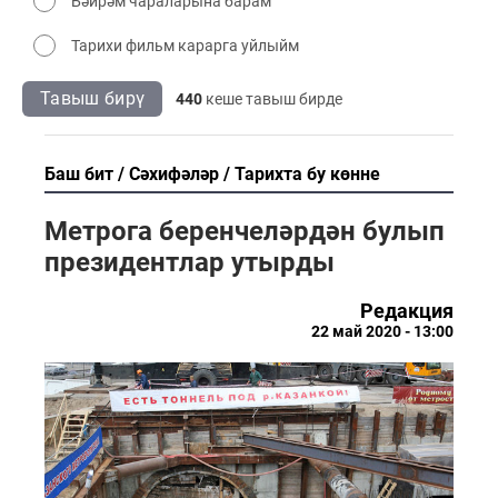
Бәйрәм чараларына барам
Тарихи фильм карарга уйлыйм
Тавыш бирү
440
кеше тавыш бирде
Баш бит
Сәхифәләр
Тарихта бу көнне
Метрога беренчеләрдән булып
президентлар утырды
Редакция
22 май 2020 - 13:00