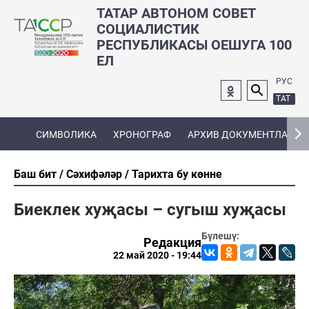
ТАТАР АВТОНОМ СОВЕТ
СОЦИАЛИСТИК
РЕСПУБЛИКАСЫ ОЕШУГА 100
ЕЛ
РУС
ТАТ
СИМВОЛИКА
ХРОНОГРАФ
АРХИВ ДОКУМЕНТЛАРЫ
Баш бит
Сәхифәләр
Тарихта бу көнне
Биеклек хуҗасы – сугыш хуҗасы
Бүлешү:
Редакция
22 май 2020 - 19:44