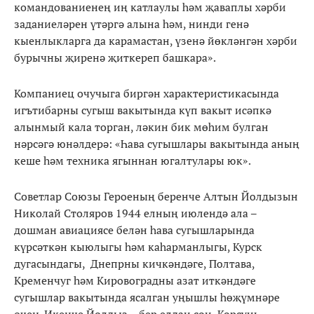
командованиенең иң катлаулы һәм җаваплы хәрби
заданиеләрен үтәргә алына һәм, нинди генә
кыенлыкларга да карамастан, үзенә йөкләнгән хәрби
бурычны җиренә җиткереп башкара».
Компаниец очучыга биргән характеристикасында
игътибарны сугыш вакытында күп вакыт исәпкә
алынмый кала торган, ләкин бик мөһим булган
нәрсәгә юнәлдерә: «Һава сугышлары вакытында аның
кеше һәм техника ягыннан югалтулары юк».
Советлар Союзы Героеның беренче Алтын Йолдызын
Николай Столяров 1944 елның июлендә ала –
дошман авиациясе белән һава сугышларында
күрсәткән кыюлыгы һәм каһарманлыгы, Курск
дугасындагы, Днепрны кичкәндәге, Полтава,
Кременчуг һәм Кировоградны азат иткәндәге
сугышлар вакытында ясалган уңышлы һөҗүмнәре
өчен. Икенче Йолдыз – бер елдан соң, Корсунь-