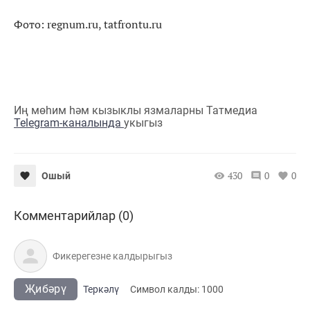
Фото: regnum.ru, tatfrontu.ru
Иң мөһим һәм кызыклы язмаларны Татмедиа
Telegram-каналында
укыгыз
430
0
0
Ошый
Комментарийлар (0)
Җибәрү
Теркәлү
Cимвол калды:
1000