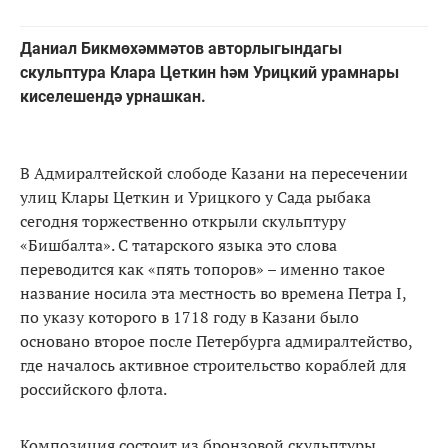
Даниал Бикмөхәммәтов авторлыгындагы
скульптура Клара Цеткин һәм Урицкий урамнары
киселешендә урнашкан.
В Адмиралтейской слободе Казани на пересечении
улиц Клары Цеткин и Урицкого у Сада рыбака
сегодня торжественно открыли скульптуру
«Бишбалта». С татарского языка это слова
переводится как «пять топоров» – именно такое
название носила эта местность во времена Петра I,
по указу которого в 1718 году в Казани было
основано второе после Петербурга адмиралтейство,
где началось активное строительство кораблей для
российского флота.
Композиция состоит из бронзовой скульптуры,