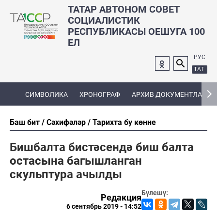
ТАТАР АВТОНОМ СОВЕТ
СОЦИАЛИСТИК
РЕСПУБЛИКАСЫ ОЕШУГА 100
ЕЛ
РУС
ТАТ
СИМВОЛИКА
ХРОНОГРАФ
АРХИВ ДОКУМЕНТЛАРЫ
Баш бит
Сәхифәләр
Тарихта бу көнне
Бишбалта бистәсендә биш балта
остасына багышланган
скульптура ачылды
Бүлешү:
Редакция
6 сентябрь 2019 - 14:52