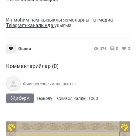
Иң мөһим һәм кызыклы язмаларны Татмедиа
Telegram-каналында
укыгыз
324
0
0
Ошый
Комментарийлар (0)
Җибәрү
Теркәлү
Cимвол калды:
1000