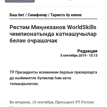
Баш бит
Сәхифәләр
Тарихта бу көнне
Рөстәм Миңнеханов WorldSkills
чемпионатында катнашучылар
белән очрашачак
Редакция
5 сентябрь 2019 - 15:13
ТР Президенты исеменнән барлык призерларга
да кыйммәтле бүләкләр һәм акча
тапшырылачак.
Во вторник, 10 сентября, Президент РТ Рустам