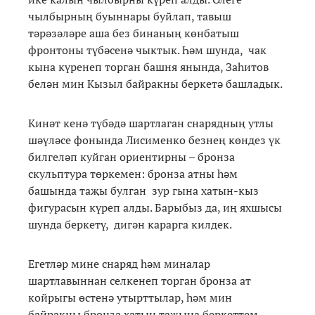
чылбырның буыннары буйлап, тавыш
тәрәзәләре аша без бинаның көнбатыш
фронтоны түбәсенә чыктык. Һәм шунда, чак
кына күренеп торган башня янында, Заһитов
белән мин Кызыл байракны беркетә башладык.
Кинәт кенә түбәдә шартлаган снарядның утлы
шәүләсе фонында Лисименко безнең көндез үк
билгеләп куйган ориентирны – бронза
скульптура төркемен: бронза атны һәм
башында таҗы булган зур гына хатын-кыз
фигурасын күреп алды. Барыбыз да, иң яхшысы
шунда беркетү, дигән карарга килдек.
Егетләр мине снаряд һәм миналар
шартлавыннан селкенеп торган бронза ат
койрыгы өстенә утырттылар, һәм мин
байракны бронза хатын таҗына беркеттем…