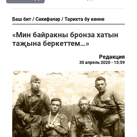
Баш бит
Сәхифәләр
Тарихта бу көнне
«Мин байракны бронза хатын
таҗына беркеттем…»
Редакция
30 апрель 2020 - 15:59