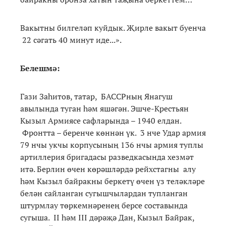
Вакытны билгеләп куйдык. Җирле вакыт буенча
22 сәгать 40 минут иде...».
Белешмә:
Гази Заһитов, татар, БАССРның Янагуш
авылында туган һәм яшәгән. Эшче-Крестьян
Кызыл Армиясе сафларында – 1940 елдан.
Фронтта – беренче көннән үк. 3 нче Удар армия
79 нчы укчы корпусының 136 нчы армия туплы
артиллерия бригадасы разведкасында хезмәт
итә. Берлин өчен көрәшләрдә рейхстагны алу
һәм Кызыл байракны беркетү өчен үз теләкләре
белән сайланган сугышчылардан тупланган
штурмлау төркемнәренең берсе составында
сугыша. II һәм III дәрәҗә Дан, Кызыл Байрак,