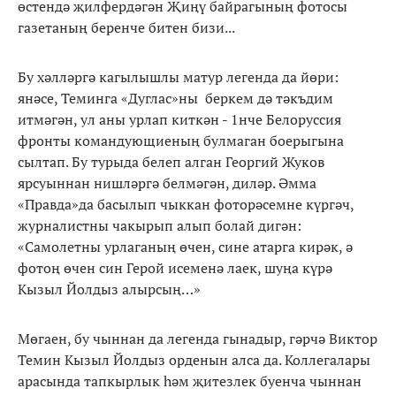
өстендә җилфердәгән Җиңү байрагының фотосы
газетаның беренче битен бизи...
Бу хәлләргә кагылышлы матур легенда да йөри:
янәсе, Теминга «Дуглас»ны беркем дә тәкъдим
итмәгән, ул аны урлап киткән - 1нче Белоруссия
фронты командующиеның булмаган боерыгына
сылтап. Бу турыда белеп алган Георгий Жуков
ярсуыннан нишләргә белмәгән, диләр. Әмма
«Правда»да басылып чыккан фоторәсемне күргәч,
журналистны чакырып алып болай дигән:
«Самолетны урлаганың өчен, сине атарга кирәк, ә
фотоң өчен син Герой исеменә лаек, шуңа күрә
Кызыл Йолдыз алырсың…»
Мөгаен, бу чыннан да легенда гынадыр, гәрчә Виктор
Темин Кызыл Йолдыз орденын алса да. Коллегалары
арасында тапкырлык һәм җитезлек буенча чыннан