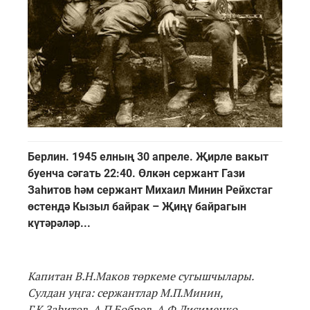
Берлин. 1945 елның 30 апреле. Җирле вакыт
буенча сәгать 22:40. Өлкән сержант Гази
Заһитов һәм сержант Михаил Минин Рейхстаг
өстендә Кызыл байрак – Җиңү байрагын
күтәрәләр...
Капитан В.Н.Маков төркеме сугышчылары.
Сулдан уңга: сержантлар М.П.Минин,
Г.К.Заһитов, А.П.Бобров, А.Ф.Лисименко.