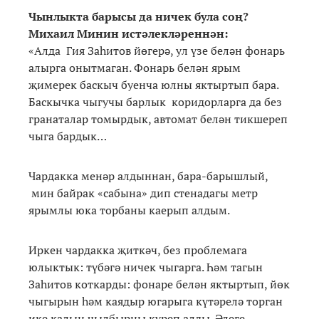
Чынлыкта барысы да ничек була соң?
Михаил Минин истәлекләреннән:
«Алда Гия Заһитов йөгерә, ул үзе белән фонарь
алырга онытмаган. Фонарь белән ярым
җимерек баскыч буенча юлны яктыртып бара.
Баскычка чыгучы барлык коридорларга да без
гранаталар томырдык, автомат белән тикшереп
чыга бардык…
Чардакка менәр алдыннан, бара-барышлый,
мин байрак «сабына» дип стенадагы метр
ярымлы юка торбаны каерып алдым.
Иркен чардакка җиткәч, без проблемага
юлыктык: түбәгә ничек чыгарга. Һәм тагын
Заһитов коткарды: фонаре белән яктыртып, йөк
чыгырын һәм каядыр югарыга күтәрелә торган
ике калын чылбырны күреп алды. Әлеге