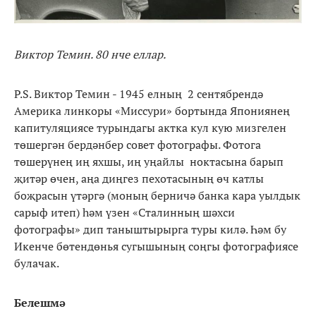
Виктор Темин. 80 нче еллар.
P.S. Виктор Темин - 1945 елның 2 сентябрендә
Америка линкоры «Миссури» бортында Япониянең
капитуляциясе турындагы актка кул кую мизгелен
төшергән бердәнбер совет фотографы. Фотога
төшерүнең иң яхшы, иң уңайлы ноктасына барып
җитәр өчен, аңа диңгез пехотасының өч катлы
боҗрасын үтәргә (моның берничә банка кара уылдык
сарыф итеп) һәм үзен «Сталинның шәхси
фотографы» дип таныштырырга туры килә. Һәм бу
Икенче бөтендөнья сугышының соңгы фотографиясе
булачак.
Белешмә