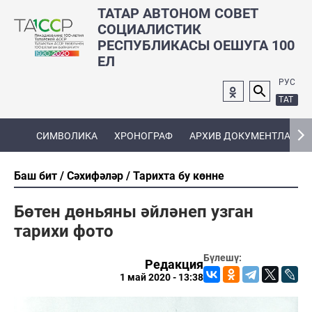
ТАТАР АВТОНОМ СОВЕТ
СОЦИАЛИСТИК
РЕСПУБЛИКАСЫ ОЕШУГА 100
ЕЛ
РУС
ТАТ
СИМВОЛИКА
ХРОНОГРАФ
АРХИВ ДОКУМЕНТЛАРЫ
Баш бит
Сәхифәләр
Тарихта бу көнне
Бөтен дөньяны әйләнеп узган
тарихи фото
Бүлешү:
Редакция
1 май 2020 - 13:38