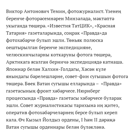
Виктор Антонович Темин, фотожурналист. Үзенең
беренче фоторәсемнәрен Минзәләдә, мәктәптә
укыганда төшерә. «Известия ТатЦИК», «Красная
Татария» газеталарында, соңрак «Правда»да
фотохәбәрче булып эшли. Төньяк полюска
оештырылган беренче экспедицияне,
челюскинчыларны коткаруны фотога төшерә,
Арктикага ясалган берничә экспедициядә катнаша.
Японнар белән Халхин-Голдагы, Хәсән күле
янындагы бәрелешләрне, совет-фин сугышын фотога
төшерә. Бөек Ватан сугышы елларында – «Правда»
газетасының фронт хәбәрчесе. Нюрнберг
процессында «Правда» газетасы хәбәрчесе буларак
эшли. Совет журналистикасы тарихына иң җитез,
оператив фотохәбәрчеләрнең берсе булып кереп
кала. Өч Кызыл Йолдыз ордены, I һәм II дәрәҗә
Ватан сугышы орденнары белән бүләкләнә.