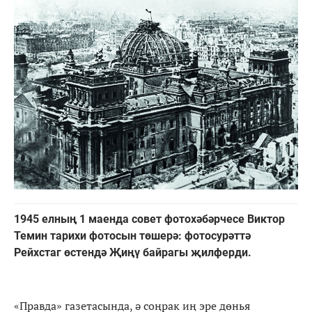
1945 елның 1 маенда совет фотохәбәрчесе Виктор
Темин тарихи фотосын төшерә: фотосурәттә
Рейхстаг өстендә Җиңү байрагы җилферди.
«Правда» газетасында, ә соңрак иң эре дөнья