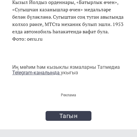
Кызыл Йолдыз орденнары, «Батырлык өчен»,
«Сугышчан казанышлар өчен» медальләре
белән бүләкләнә. Сугыштан соң туган авылында
колхоз рәисе, МТСта механик булып эшли. 1953
елда автомобиль һәлакәтендә вафат була.
Фото: oeru.ru
Иң мөһим һәм кызыклы язмаларны Татмедиа
Telegram-каналында
укыгыз
Реклама
Тагын