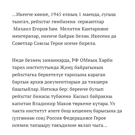
…Икенче көнне, 1945 елның 1 маенда, сугыш
тынгач, рейхстаг гөмбәзенә сержантлар
Михаил Егоров һәм Мелитон Кантарияне
менгерәләр, икенче байрак белән. Икесенә дә
Советлар Союзы Герое исеме бирелә.
Инде безнең заманнарда, РФ ОМның Хәрби
тарих институтында Җиңү байрагының
рейхстагка беркетелүе тарихына караган
барлык архив документларын да тикшерә
башлыйлар. Нәтиҗә бер: беренче булып
рейхстаг бинасы түбәсенә Кызыл байракны
капитан Владимир Маков төркеме күтәрә. Ул
чакта институт әлеге биш кешенең барысына да
(үлгәннән соң) Россия Федерациясе Герое
исемен тапшыру тәкъдимне яклап чыга…