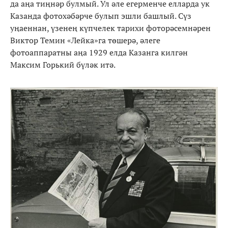
да аңа тиңнәр булмый. Ул әле егерменче елларда ук
Казанда фотохәбәрче булып эшли башлый. Сүз
уңаеннан, үзенең күпчелек тарихи фоторәсемнәрен
Виктор Темин «Лейка»га төшерә, әлеге
фотоаппаратны аңа 1929 елда Казанга килгән
Максим Горький бүләк итә.