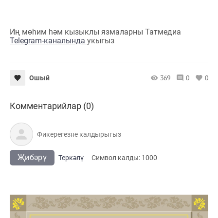
Иң мөһим һәм кызыклы язмаларны Татмедиа
Telegram-каналында
укыгыз
369
0
0
Ошый
Комментарийлар (0)
Җибәрү
Теркәлү
Cимвол калды:
1000