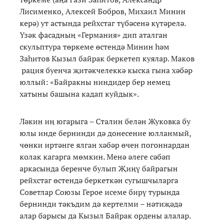
Лисименко, Алексей Бобров, Михаил Минин
керә) ут астында рейхстаг түбәсенә күтәрелә.
Үзәк фасадның «Германия» дип аталган
скульптура төркеме өстендә Минин һәм
Заһитов Кызыл байрак беркетеп куялар. Маков
рация буенча җитәкчелеккә кыска гына хәбәр
юллый: «Байракны ниндидер бер немец
хатыны башына кадап куйдык».
Ләкин иң югарыга – Сталин белән Жуковка бу
юлы инде бернинди дә донесение юлланмый,
чөнки иртәнге ялган хәбәр өчен погоннардан
колак кагарга мөмкин. Менә әлеге сәбәп
аркасында беренче булып Җиңү байрагын
рейхстаг өстендә беркеткән сугышчыларга
Советлар Союзы Герое исеме бирү турында
бернинди тәкъдим дә кертелми – нәтиҗәдә
алар барысы да Кызыл Байрак ордены алалар.