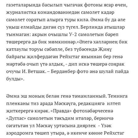
газеталарында басылып чыгачак фотоны ясар өчен,
журналистка командованиедән самолет кадәр
самолет соратып алырга туры килә. Әмма бу да әле
уңыш елмайды дигән сүз түгел. Берлинда атышлар
тынмаган: акрын очышлы У-2 самолетын бәреп
төшерергә дә бик мөмкиннәр.«Әлегә хәлләрнең бик
катлаулы торуы сәбәпле, без түбәсендә Җиңү
байрагы җилфердәгән Рейхстаг яныннан бер генә
мәртәбә очып үтә алдык, - дип искә төшерә соңрак
очучы И. Ветшак. – Бердәнбер фото әнә шулай пәйда
булды».
Әмма эш моның белән генә тәмамланмый. Теминга
пленканы тиз арада Мәскәүгә, редакциягә илтеп
җиткерергә кирәк. «Правда» фотохәбәрчесенә
«Дуглас» самолетын тәкъдим итәләр, берничә
сәгатьтән ул Мәскәү уртасына диярлек - Үзәк
аэродромга төшеп утыра, ә икенче көнне Рейхстаг