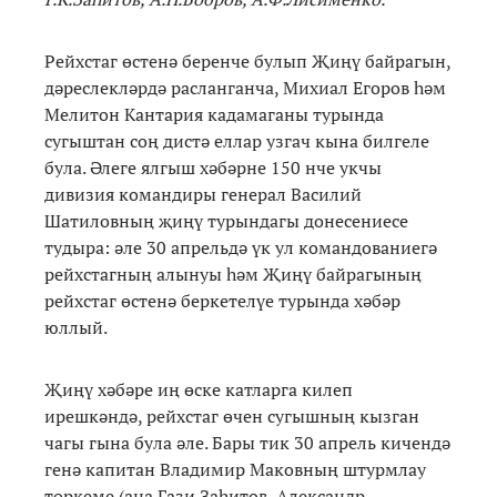
Рейхстаг өстенә беренче булып Җиңү байрагын,
дәреслекләрдә расланганча, Михиал Егоров һәм
Мелитон Кантария кадамаганы турында
сугыштан соң дистә еллар узгач кына билгеле
була. Әлеге ялгыш хәбәрне 150 нче укчы
дивизия командиры генерал Василий
Шатиловның җиңү турындагы донесениесе
тудыра: әле 30 апрельдә үк ул командованиегә
рейхстагның алынуы һәм Җиңү байрагының
рейхстаг өстенә беркетелүе турында хәбәр
юллый.
Җиңү хәбәре иң өске катларга килеп
ирешкәндә, рейхстаг өчен сугышның кызган
чагы гына була әле. Бары тик 30 апрель кичендә
генә капитан Владимир Маковның штурмлау
төркеме (аңа Гази Заһитов, Александр