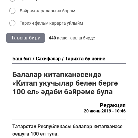
Бәйрәм чараларына барам
Тарихи фильм карарга уйлыйм
Тавыш бирү
440
кеше тавыш бирде
Баш бит
Сәхифәләр
Тарихта бу көнне
Балалар китапханәсендә
«Китап укучылар белән бергә
100 ел» әдәби бәйрәме була
Редакция
20 июнь 2019 - 10:46
Татарстан Республикасы балалар китапханәсе
оешуга 100 ел тула.