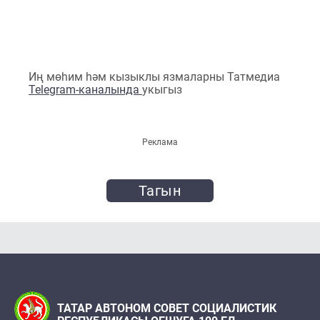
Иң мөһим һәм кызыклы язмаларны Татмедиа
Telegram-каналында
укыгыз
Реклама
Тагын
ТАТАР АВТОНОМ СОВЕТ СОЦИАЛИСТИК