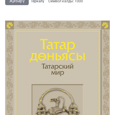
Җибәрү
Теркәлү
Cимвол калды:
1000