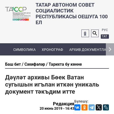
ТАТАР АВТОНОМ СОВЕТ
СОЦИАЛИСТИК
РЕСПУБЛИКАСЫ ОЕШУГА 100
ЕЛ
РУС
ТАТ
СИМВОЛИКА
ХРОНОГРАФ
АРХИВ ДОКУМЕНТЛАРЫ
Баш бит
Сәхифәләр
Тарихта бу көнне
Дәүләт архивы Бөек Ватан
сугышын игълан иткән уникаль
документ тәкъдим итте
Бүлешү:
Редакция
20 июнь 2019 - 16:43