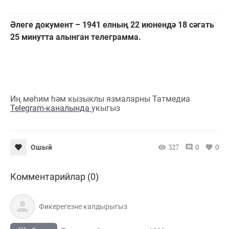
Әлеге документ – 1941 елның 22 июнендә 18 сәгать
25 минутта алынган телеграмма.
Иң мөһим һәм кызыклы язмаларны Татмедиа
Telegram-каналында
укыгыз
327
0
0
Ошый
Комментарийлар (0)