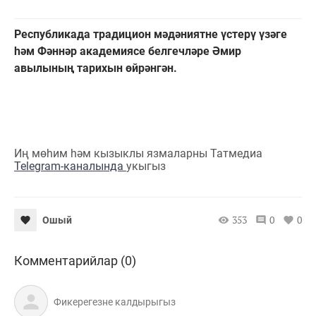
Республикада традицион мәдәниятне үстерү үзәге
һәм Фәннәр академиясе белгечләре Әмир
авылының тарихын өйрәнгән.
Иң мөһим һәм кызыклы язмаларны Татмедиа
Telegram-каналында
укыгыз
353
0
0
Ошый
Комментарийлар (0)