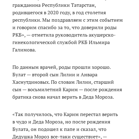
гражданина Республики Татарстан,
родившегося в 2020 году, в год столетия
республики. Мы поздравляем с этим событием
и говорим спасибо за то, что доверили роды
РКБ», — отметила руководитель акушерско-
гинекологической службой РКБ Ильмира
Галимова.
По данным врачей, роды прошли хорошо.
Булат — второй сын Лилии и Анвара
Хаснутдиновых. По словам Лилии, старший
сын — восьмилетний Карим — после рождения
братика снова начал верить в Деда Мороза.
«Так получилось, что Карим перестал верить
в чудо и Деда Мороза, но после рождения
Булата, он подошел к папе и сказал, что
Дедушка Мороз все-таки существует», —