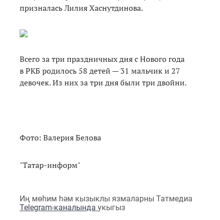
призналась Лилия Хаснутдинова.
Всего за три праздничных дня с Нового года
в РКБ родилось 58 детей — 31 мальчик и 27
девочек. Из них за три дня были три двойни.
Фото: Валерия Белова
"Татар-информ"
Иң мөһим һәм кызыклы язмаларны Татмедиа
Telegram-каналында
укыгыз