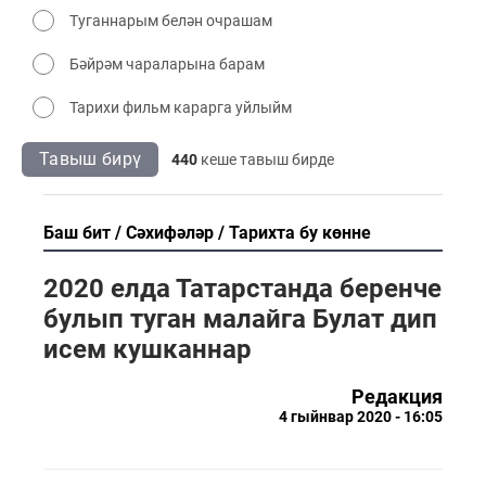
Туганнарым белән очрашам
Бәйрәм чараларына барам
Тарихи фильм карарга уйлыйм
Тавыш бирү
440
кеше тавыш бирде
Баш бит
Сәхифәләр
Тарихта бу көнне
2020 елда Татарстанда беренче
булып туган малайга Булат дип
исем кушканнар
Редакция
4 гыйнвар 2020 - 16:05