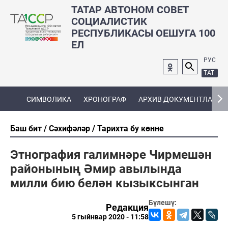
ТАТАР АВТОНОМ СОВЕТ
СОЦИАЛИСТИК
РЕСПУБЛИКАСЫ ОЕШУГА 100
ЕЛ
РУС
ТАТ
СИМВОЛИКА
ХРОНОГРАФ
АРХИВ ДОКУМЕНТЛАРЫ
Баш бит
Сәхифәләр
Тарихта бу көнне
Этнография галимнәре Чирмешән
районының Әмир авылында
милли бию белән кызыксынган
Бүлешү:
Редакция
5 гыйнвар 2020 - 11:58