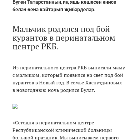
Бүген Татарстанның иң яшь кешесен әнисе
белән өенә кайтарып җибәрделәр.
Мальчик родился под бой
курантов в перинатальном
центре РКБ.
Из перинатального центра РКБ выписали маму
с малышом, который появился на свет под бой
курантов в Новый год. В семье Хаснутдиновых
в новогоднюю ночь родился Булат.
«Сегодня в перинатальном центре
Республиканской клинической больницы
большой праздник. Мы выписываем первого