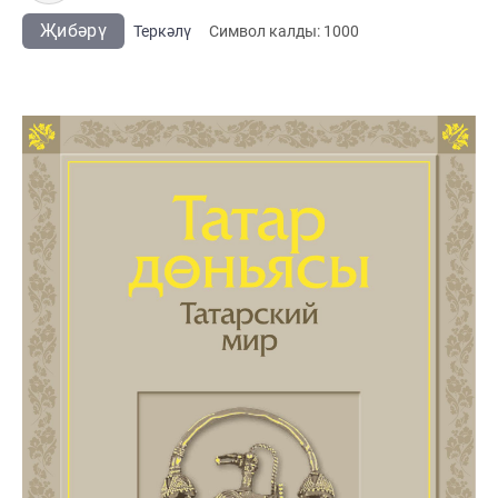
Җибәрү
Теркәлү
Cимвол калды:
1000