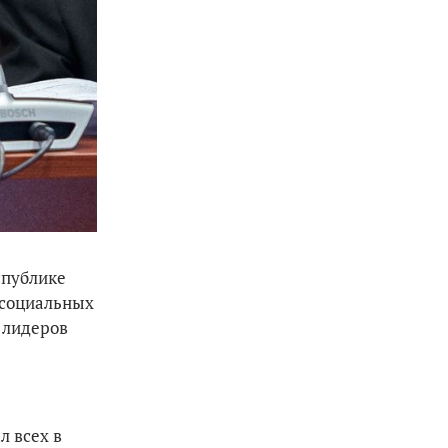
спублике
 социальных
 лидеров
л всех в