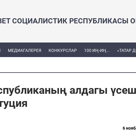
ВЕТ СОЦИАЛИСТИК РЕСПУБЛИКАСЫ ОЕ
Ы
МЕДИАГАЛЕРЕЯ
КОНКУРСЛАР
100 ИҢ-ИҢ...
«ТАТАР 
спубликаның алдагы үсе
итуция
6 нояб