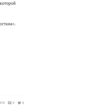
 которой
рстана».
310
0
0