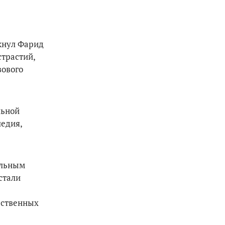
ркнул Фарид
трастий,
вового
льной
ледия,
альным
стали
рственных