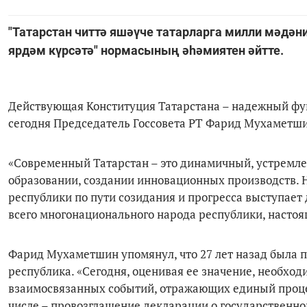
"Татарстан читтә яшәүче татарларга милли мәдәни
ярдәм күрсәтә" нормасының әһәмиятен әйтте.
Действующая Конституция Татарстана – надежный фу
сегодня Председатель Госсовета РТ Фарид Мухаметши
«Современный Татарстан – это динамичный, устремле
образовании, создании инновационных производств
республики по пути созидания и прогресса выступает 
всего многонационального народа республики, настоящ
Фарид Мухаметшин упомянул, что 27 лет назад была п
республика. «Сегодня, оценивая ее значение, необход
взаимосвязанных событий, отражающих единый процес
числе – провозглашение декларации о государственно