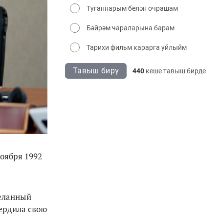
Туганнарым белән очрашам
Бәйрәм чараларына барам
Тарихи фильм карарга уйлыйм
Тавыш бирү
440
кеше тавыш бирде
оября 1992
деланный
вердила свою