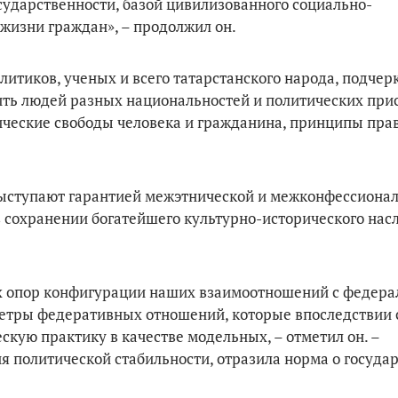
сударственности, базой цивилизованного социально-
жизни граждан», – продолжил он.
литиков, ученых и всего татарстанского народа, подче
ить людей разных национальностей и политических прис
еские свободы человека и гражданина, принципы пра
 выступают гарантией межэтнической и межконфессиона
в сохранении богатейшего культурно-исторического нас
ых опор конфигурации наших взаимоотношений с федер
етры федеративных отношений, которые впоследствии 
скую практику в качестве модельных, – отметил он. –
я политической стабильности, отразила норма о госуда