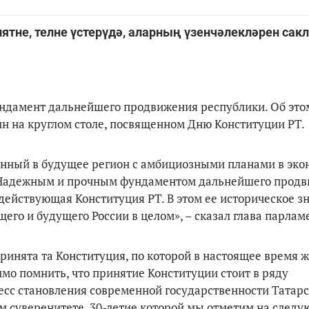
ятне, телне үстерүдә, аларның үзенчәлекләрен сак
ндамент дальнейшего продвижения республики. Об это
н на круглом столе, посвященном Дню Конституции РТ.
нный в будущее регион с амбициозными планами в эко
. Надежным и прочным фундаментом дальнейшего прод
действующая Конституция РТ. В этом ее историческое з
его и будущего России в целом», – сказал глава парлам
ринята та Конституция, по которой в настоящее время 
имо помнить, что принятие Конституции стоит в ряду
с становления современной государственности Татарст
м суверенитете, 30-летие которой мы отметим на следу