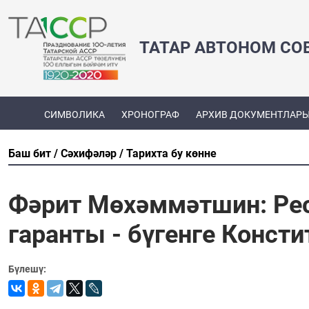
ТАТАР АВТОНОМ СО
СИМВОЛИКА
ХРОНОГРАФ
АРХИВ ДОКУМЕНТЛАР
Баш бит
Сәхифәләр
Тарихта бу көнне
Фәрит Мөхәммәтшин: Ре
гаранты - бүгенге Конст
Бүлешү: