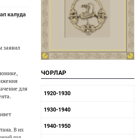
лап калуда
м заявил
ЧОРЛАР
номике,
вижения
начение для
1920-1930
ента.
1920-1930 тарих
1930-1940
живет
1920-1930 сәнәгать
1920-1930 мәдәният
1930-1940 тарих
1940-1950
ана. В их
1930-1940 сәнәгать
1930-1940 мәдәният
ющий год,