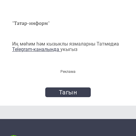
"Татар-информ"
Иң мөһим һәм кызыклы язмаларны Татмедиа
Telegram-каналында
укыгыз
Реклама
Тагын