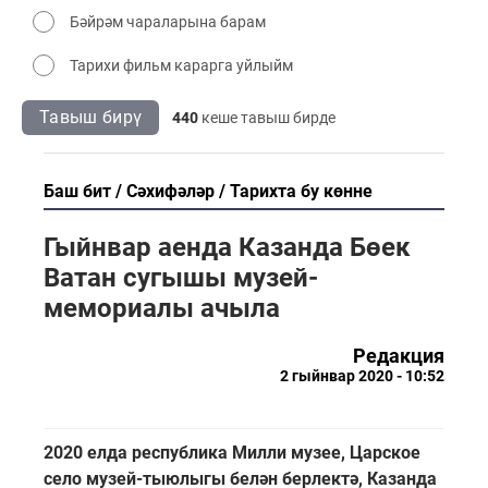
Бәйрәм чараларына барам
Тарихи фильм карарга уйлыйм
Тавыш бирү
440
кеше тавыш бирде
Баш бит
Сәхифәләр
Тарихта бу көнне
Гыйнвар аенда Казанда Бөек
Ватан сугышы музей-
мемориалы ачыла
Редакция
2 гыйнвар 2020 - 10:52
2020 елда республика Милли музее, Царское
село музей-тыюлыгы белән берлектә, Казанда