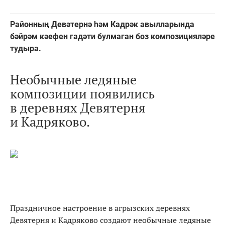
Районның Девәтернә һәм Кадрәк авылларында
бәйрәм кәефен гадәти булмаган боз композицияләре
тудыра.
Необычные ледяные
композиции появились
в деревнях Девятерня
и Кадряково.
Праздничное настроение в агрызских деревнях
Девятерня и Кадряково создают необычные ледяные