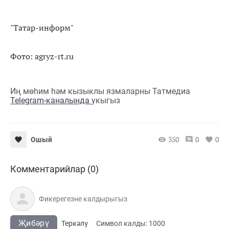
"Татар-информ"
Фото: agryz-rt.ru
Иң мөһим һәм кызыклы язмаларны Татмедиа
Telegram-каналында
укыгыз
350
0
0
Ошый
Комментарийлар (0)
Җибәрү
Теркәлү
Cимвол калды:
1000