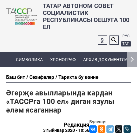
ТАТАР АВТОНОМ СОВЕТ
СОЦИАЛИСТИК
РЕСПУБЛИКАСЫ ОЕШУГА 100
ЕЛ
РУС
ТАТ
СИМВОЛИКА
ХРОНОГРАФ
АРХИВ ДОКУМЕНТЛАРЫ
Баш бит
Сәхифәләр
Тарихта бу көнне
Әгерҗе авылларында кардан
«ТАССРга 100 ел» дигән язулы
әләм ясаганнар
Бүлешү:
Редакция
3 гыйнвар 2020 - 10:56