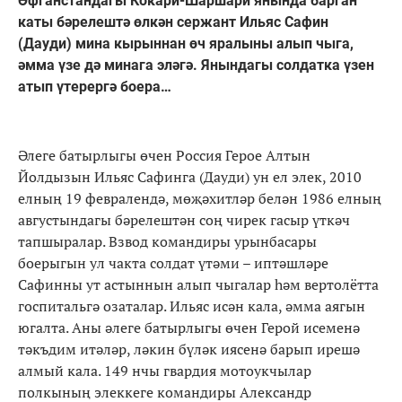
Әфганстандагы Кокари-Шаршари янында барган
каты бәрелештә өлкән сержант Ильяс Сафин
(Дауди) мина кырыннан өч яралыны алып чыга,
әмма үзе дә минага эләгә. Янындагы солдатка үзен
атып үтерергә боера…
Әлеге батырлыгы өчен Россия Герое Алтын
Йолдызын Ильяс Сафинга (Дауди) ун ел элек, 2010
елның 19 февралендә, мөҗәхитләр белән 1986 елның
августындагы бәрелештән соң чирек гасыр үткәч
тапшыралар. Взвод командиры урынбасары
боерыгын ул чакта солдат үтәми – иптәшләре
Сафинны ут астыннын алып чыгалар һәм вертолётта
госпитальгә озаталар. Ильяс исән кала, әмма аягын
югалта. Аны әлеге батырлыгы өчен Герой исеменә
тәкъдим итәләр, ләкин бүләк иясенә барып ирешә
алмый кала. 149 нчы гвардия мотоукчылар
полкының элеккеге командиры Александр