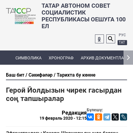
ТАТАР АВТОНОМ СОВЕТ
СОЦИАЛИСТИК
РЕСПУБЛИКАСЫ ОЕШУГА 100
ЕЛ
РУС
ТАТ
СИМВОЛИКА
ХРОНОГРАФ
АРХИВ ДОКУМЕНТЛАРЫ
Баш бит
Сәхифәләр
Тарихта бу көнне
Герой Йолдызын чирек гасырдан
соң тапшыралар
Бүлешү:
Редакция
19 февраль 2020 - 12:15