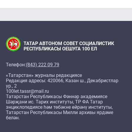
ТАТАР АВТОНОМ СОВЕТ СОЦИАЛИСТИК
РЕСПУБЛИКАСЫ ОЕШУГА 100 ЕЛ
Телефон:
(843) 222 09 79
«Татарстан» журналы редакциясе
Редакция адресы: 420066, Казан ш., Декабристлар
ур., 2
100let.tassr@mail.ru
Татарстан Республикасы Фәннәр академиясе
Шәрҗани ис. Тарих институты, ТР ФА Татар
энциклопедиясе һәм төбәкне өйрәнү институты,
Татарстан Республикасы Милли архивы ярдәме
белән.