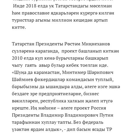
Инде 2018 елда ук Татарстандагы мөселман
һәм православие ядкарьләрен күрергә килгән
туристлар агымы миллион кешедән артып
китте.
Татарстан Президенты Рөстәм Миңнеханов
сүзләренә караганда, проект башланып киткән
2010 елда күп кенә бурычларны башкарып
чыгу гаять авыр булыр кебек тоелган иде.
«Шуңа да карамастан, Минтимер Шәрипович
Шәймиев фикердәшләр командасын туплый,
барыбызны да ышандыра алды, әлеге изге эшкә
бездәге эре предприятиеләрне, бизнес
вәкилләрен, республика халкын җәлеп итүгә
иреште. Иң мөһиме – әлеге проект Россия
Президенты Владимир Владимирович Путин
тарафыннан хуплау тапты. Без федераль
үзәктән ярдәм алдык», - дип басым ясады ТР