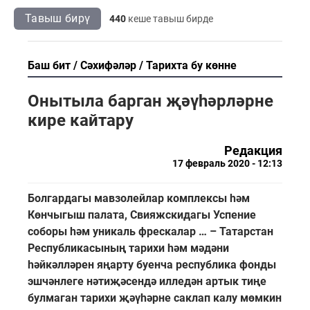
Тавыш бирү
440
кеше тавыш бирде
Баш бит
Сәхифәләр
Тарихта бу көнне
Онытыла барган җәүһәрләрне
кире кайтару
Редакция
17 февраль 2020 - 12:13
Болгардагы мавзолейлар комплексы һәм
Көнчыгыш палата, Свияжскидагы Успение
соборы һәм уникаль фрескалар … – Татарстан
Республикасының тарихи һәм мәдәни
һәйкәлләрен яңарту буенча республика фонды
эшчәнлеге нәтиҗәсендә илледән артык тиңе
булмаган тарихи җәүһәрне саклап калу мөмкин