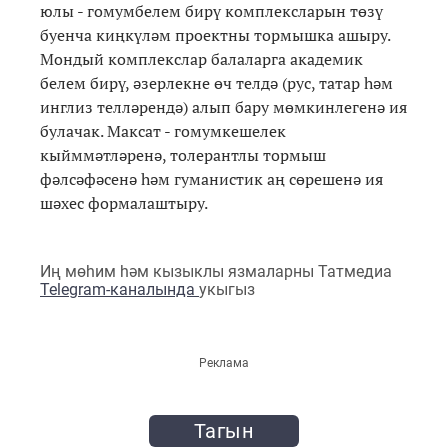
юлы - гомумбелем бирү комплексларын төзү
буенча киңкүләм проектны тормышка ашыру.
Мондый комплекслар балаларга академик
белем бирү, әзерлекне өч телдә (рус, татар һәм
инглиз телләрендә) алып бару мөмкинлегенә ия
булачак. Максат - гомумкешелек
кыйммәтләренә, толерантлы тормыш
фәлсәфәсенә һәм гуманистик аң сөрешенә ия
шәхес формалаштыру.
Иң мөһим һәм кызыклы язмаларны Татмедиа
Telegram-каналында
укыгыз
Реклама
Тагын