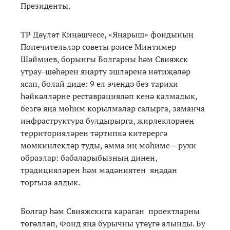
Президенты.
ТР Дәүләт Киңәшчесе, «Яңарыш» фондының
Попечительләр советы рәисе Минтимер
Шәймиев, борынгы Болгарны һәм Свияжск
утрау-шәһәрен яңарту эшләренә нәтиҗәләр
ясап, болай диде: 9 ел эчендә без тарихи
һәйкәлләрне реставрацияләп кенә калмадык,
безгә яңа мөһим корылмалар салырга, заманча
инфраструктура булдырырга, җирлекләрнең
территорияләрен тәртипкә китерергә
мөмкинлекләр туды, әмма иң мөһиме – рухи
образлар: бабаларыбызның динен,
традицияләрен һәм мәдәниятен яңадан
торгыза алдык.
Болгар һәм Свияжскига караган проектларны
төгәлләп, Фонд яңа бурычны үтәүгә алынды. Бу