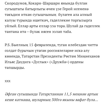
Скородумов, Кокари-Шаршари янында булган
сугыштагы батырлыгы өчен үзе Герой исеменә
тәкъдим иткән сугышчының бүләген ала алмый
калуы турында ишеткәч, гаделлекне торгызырга
уйлый. Еллар арты еллар уза тора. Шулай да гаделлек
тантана итә – бүләк иясен эзләп таба.
P.S. Быелның 15 февралендә, туган илебездән читтә
солдат бурычын үтәгән россиялеләрне искә алу
көнендә, Татарстан Президенты Рөстәм Миңнеханов
Ильяс Даудига «Дуслык» («Дружба») ордены
тапшырды.
ххх
Әфган сугышында Татарстаннан
11,5
меңнән артык
кеше катнаша, шуларның 300гә якыны вафат була
…