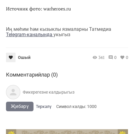
Источник фото: warheroes.ru
Иң мөһим һәм кызыклы язмаларны Татмедиа
Telegram-каналында
укыгыз
341
0
0
Ошый
Комментарийлар (0)
Җибәрү
Теркәлү
Cимвол калды:
1000