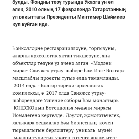
булды. Фондны төзү турында Указга ун ел
элек, 2010 елның 17 февралендә Татарстанның
ул вакыттагы Президенты Минтимер Шәймиев
кул куйган иде.
Һәйкәлләрне реставрацияләүне, торгызуны,
аларны археологик яктан тикшерүне, яңа
объектлар төзүне үз эченә алган «Мәдәни
мирас: Свияжск утрау-шәһәре һәм Изге Болгар»
масштаблы проекты тугыз елда тәмамланды.
2014 елда - Болгар тарихи-археологик
комплексы, ә 2017 елда Свияжск утрау-
шәһәрендәге Успение соборы һәм монастырь
ЮНЕСКОның Бөтендөнья мәдәни мирасы
Исемлегенә кертелде. Дәүләт, җәмәгатьчелек,
халыкара оешмалар һәм бизнесның көчен-
тырышлыгын берләштерү уникаль музей
мәдәни туристик үзәген төзергә ярдәм итте.