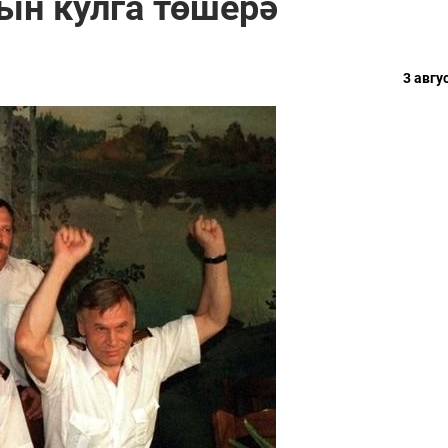
ын кулга төшерә
3 авгу