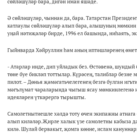
сөйләшүләр бара, дигән иман яшәде.
Ә сөйләшүләр, чыннан да, бара. Татарстан Президе
катлаулы сөйләшүләр алып бара, алышуның мөмкин 
уңай нәтиҗәләр бирде, 1996 ел башында, ниһаять, 
Гыйнварда Хәйруллин һәм аның иптәшләренең өме
- Атарлар инде, дип уйладык без. Өстәвенә, шундый
төне буе бикләп тоттылар. Күрәсең, талиблар безне 
пилот. – Дөнья җәмәгатьчелегенең безгә булган иг
мәгълүмат чараларында чыгыш ясау мөмкинлегенә и
идеяләрен үткәрергә тырышты.
Самолетнытиешле хәлдә тоту өчен экипажны атнага 
алып киләләр.Җирле халык үзе самолетны кабыза да,
килә. Шулай бервакыт, җомга көнне, ислам канунна