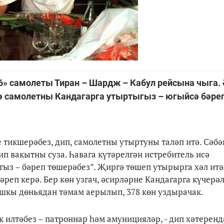
» самолеты Тиран – Шардж – Кабул рейсына чыга.
ә самолетны Кандагарга утыртыгыз – югыйсә бәре
е тикшерәбез, дип, самолетны утыртуны таләп итә. Сәбә
п вакытны суза. Һавага күтәрелгән истребитель исә
ыз – бәреп төшерәбез”. Җиргә төшеп утырырга хәл итә
реп керә. Бер көн узгач, әсирләрне Кандагарга күчерәл
ышкы дөньядан тәмам аерылып, 378 көн уздырачак.
к илтәбез – патроннар һәм амуницияләр, - дип хәтеренд