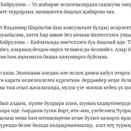
Хәйруллин. – Ул шәһәрне исламчылардан саклаучы хөк
кәте террорлык эшчәнлеген башлап җибәргән чак.
от Владимир Шарпатов баш консультант булды) әсирлек
ркуыбызны, хәтта һәр көнне без кичкән билгесезлек уп
 Хәйруллин. – Кайчагында өметсезлек буа башлый иде. 
ез, аларның бездән нәрсә теләвен дә белмибез. Алар б
гән һәм аңламаган башка кануннарга буйсына.
 килә. Экипажны әледән-әле ислам динен кабул итәргә
гә карата кешелеклелек күрсәткән бердәнбер кеше бул
ны таш атып җәзалаганда, мулла үзе экипаж кебек үк ш
абып алдым, күпме булдыра алам, шуның кадәртимерд
ара иде. Һәрдаим туган йорт, әти-әни, үзебезнең Чүпрә
омтылыш миңа һәм иптәшләремә кеше булып калырга ярд
түрендә безне бәладә калдырмаячаклар, азат итү турын