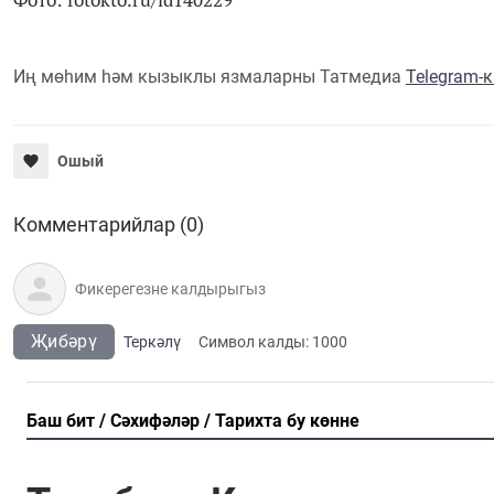
Иң мөһим һәм кызыклы язмаларны Татмедиа
Telegram-
Ошый
Комментарийлар (0)
Җибәрү
Теркәлү
Cимвол калды:
1000
Баш бит
Сәхифәләр
Тарихта бу көнне