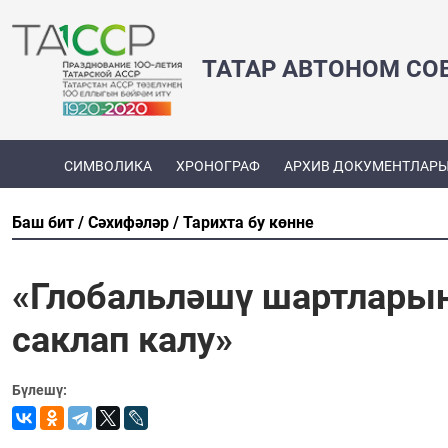
ТАТАР АВТОНОМ СО
СИМВОЛИКА
ХРОНОГРАФ
АРХИВ ДОКУМЕНТЛАР
Баш бит
Сәхифәләр
Тарихта бу көнне
«Глобальләшү шартларын
саклап калу»
Бүлешү: