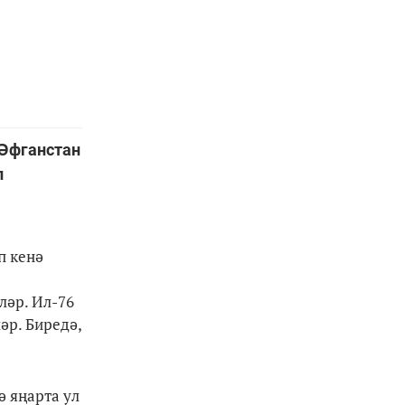
 Әфганстан
п
п кенә
ләр. Ил-76
әр. Биредә,
ә яңарта ул