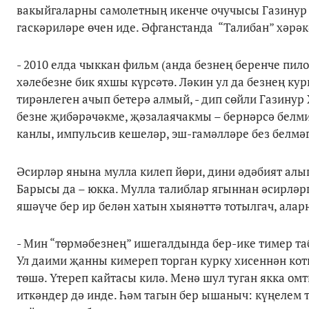
вакыйгаларны самолетның икенче очучысы Газинур 
гаскәриләре өчен иде. Әфганстанда “Талибан” хәрә
- 2010 елда чыккан фильм (анда безнең беренче пил
хәлебезне бик яхшы күрсәтә. Ләкин ул да безнең ку
тирәнлеген ачып бетерә алмый, - дип сөйли Газинур
безне җибәрәчәкме, җәзалаячакмы – бернәрсә белмиб
канлы, импульсив кешеләр, эш-гамәлләре без белмә
Әсирләр янына мулла килеп йөри, дини әдәбият алып
Барысы да – юкка. Мулла талиблар ягыннан әсирләр
яшәүче бер ир белән хатын хыянәттә тотылгач, алар
- Мин “төрмәбезнең” ишегалдында бер-ике тимер т
Ул даими җанны кимереп торган курку хисеннән котк
төшә. Үтереп кайтасы килә. Менә шул туган якка 
иткәндер дә инде. Һәм тагын бер ышаныч: күңелем 