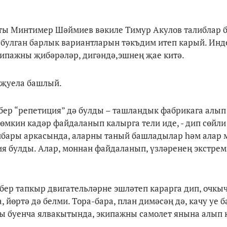
нты Минтимер Шәймиев вәкиле Тимур Акулов талиблар б
булган барлык вариантларын тәкъдим итеп карый. Инд
экипажны җибәрәләр, дигәндә,эшнең җае китә.
тҗуела башлый.
 бер “репетиция” дә булды – ташландык фабрикага алып
мөмкин кадәр файдаланып калырга тели иде, - дип сөйли
ътибары аркасында, аларны таный башладылар һәм алар 
я булды. Алар, моннан файдаланып, үзләренең экстрем
бер тапкыр двигательләрне эшләтеп карарга дип, очкы
 йөртә дә белми. Тора-бара, план димәсәң дә, качу уе 
ры буенча ялвакытында, экипажны самолет янына алып 