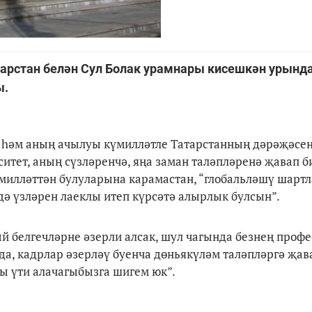
тарстан белән Сул Болак урамнары кисешкән урында
ы.
, һәм аның ачылуы күмилләтле Татарстанның дәрәҗәсен
тет, аның сүзләренчә, яңа заман таләпләренә җавап б
 милләттән булуларына карамастан, “глобальләшү шарт
дә үзләрен лаеклы итеп күрсәтә алырлык булсын”.
ый белгечләрне әзерли алсак, шул чагында безнең профе
а, кадрлар әзерләү буенча дөньякүләм таләпләргә җава
ны үти алачагыбызга шигем юк”.