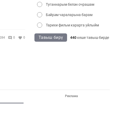
Туганнарым белән очрашам
Бәйрәм чараларына барам
Тарихи фильм карарга уйлыйм
Тавыш бирү
440
кеше тавыш бирде
284
0
0
Реклама