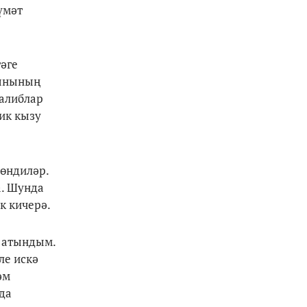
үмәт
тәге
кынының
Талиблар
ик кызу
 өндиләр.
а. Шунда
ок кичерә.
ә атындым.
ле искә
әм
да