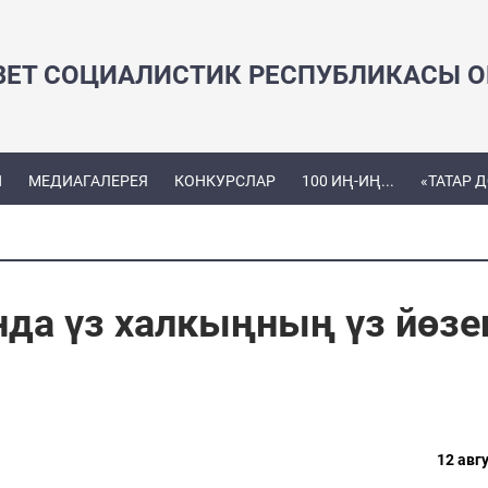
ВЕТ СОЦИАЛИСТИК РЕСПУБЛИКАСЫ ОЕ
Ы
МЕДИАГАЛЕРЕЯ
КОНКУРСЛАР
100 ИҢ-ИҢ...
«ТАТАР 
да үз халкыңның үз йөзе
12 авгу