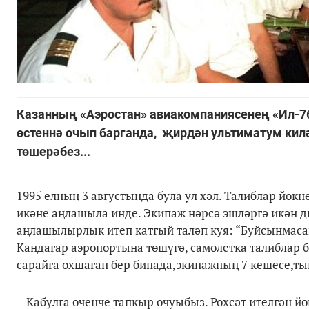
Казанның «Аэростан» авиакомпаниясенең «Ил-76
өстеннә очып барганда, җирдән ультиматум кил
төшерәбез...
1995 елның 3 августында була ул хәл. Талиблар йөкн
икәне аңлашыла инде. Экипаж нәрсә эшләргә икән ди
аңлашылырлык итеп катгый таләп куя: “Буйсынмасаг
Кандагар аэропортына төшүгә, самолетка талиблар бә
сарайга охшаган бер бинада,экипажның 7 кешесе,т
– Кабулга өченче тапкыр очуыбыз. Рөхсәт ителгән йө