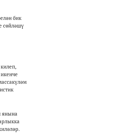
елән бик
е сөйләшү
 килеп,
 икенче
массакүләм
истик
ч янына
барлыкка
киләләр.