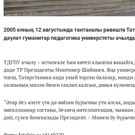
2005 елның 12 августында тантаналы рәвештә Та
дәүләт гуманитар педагогика универстеты ачылд
ТДГПУ ачылу – истәлекле һәм көтеп алынган вакыйга
диде ТР Президенты Минтимер Шәймиев. Яңа универси
тиеш, Татарстаннан анда укый торган балалар, нинди
халкының милли йөзен саклап калсын, дөнья күләмен
“Әгәр без әлеге үтә дә мөһим бурычны үти алсак, анд
мөгаллимнәр составы, безнең интеллигенция, чыннан д
дип, сүзен йомгаклады Президент. – Минем бу бурыч
Фото: fotokto.ru/id140229