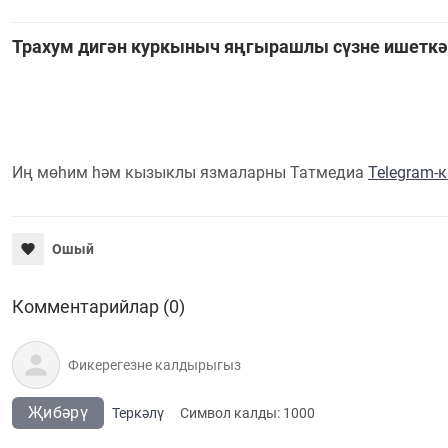
Трахум дигән куркыныч яңгырашлы сүзне ишеткә
Иң мөһим һәм кызыклы язмаларны Татмедиа
Telegram-
Ошый
Комментарийлар (0)
Җибәрү
Теркәлү
Cимвол калды:
1000