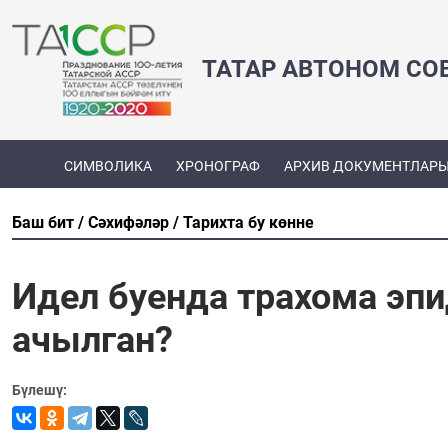
ТАТАР АВТОНОМ СО
СИМВОЛИКА
ХРОНОГРАФ
АРХИВ ДОКУМЕНТЛАР
Баш бит
Сәхифәләр
Тарихта бу көнне
Идел буенда трахома эпи
ачылган?
Бүлешү: