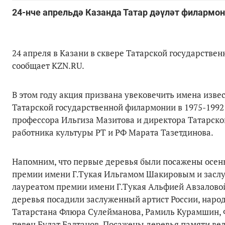
24-нче апрельдә Казанда Татар дәүләт филармон
24 апреля в Казани в сквере Татарской государств
сообщает KZN.RU.
В этом году акция призвана увековечить имена изве
Татарской государственной филармонии в 1975-1992 
профессора Ильгиза Мазитова и директора Татарско
работника культуры РТ и РФ Марата Тазетдинова.
Напомним, что первые деревья были посажены осень
премии имени Г.Тукая Ильгамом Шакировым и заслуж
лауреатом премии имени Г.Тукая Альфией Авзаловой
деревья посадили заслуженный артист России, наро
Татарстана Флюра Сулейманова, Рамиль Курамшин, Ф
певец Булат Балтанов. Посажены деревья памяти ве