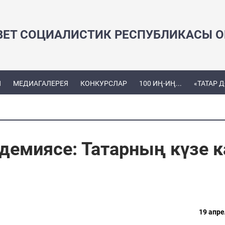
ВЕТ СОЦИАЛИСТИК РЕСПУБЛИКАСЫ ОЕ
Ы
МЕДИАГАЛЕРЕЯ
КОНКУРСЛАР
100 ИҢ-ИҢ...
«ТАТАР 
демиясе: Татарның күзе к
19 апре