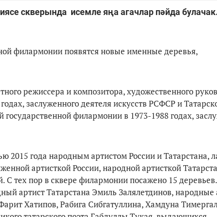
иясе скверында исемле яңа агачлар пәйда булачак
енной филармонии появятся новые именные деревья,
стного режиссера и композитора, художественного руко
годах, заслуженного деятеля искусств РСФСР и Татарск
й государственной филармонии в 1973-1988 годах, засл
ю 2015 года народным артистом России и Татарстана, 
енной артисткой России, народной артисткой Татарста
. С тех пор в сквере филармонии посажено 15 деревье
дный артист Татарстана Эмиль Залялетдинов, народные
арит Хатипов, Рабига Сибгатуллина, Хамдуна Тимергал
ликого татарского поэта Габдуллы Тукая, выдающихся