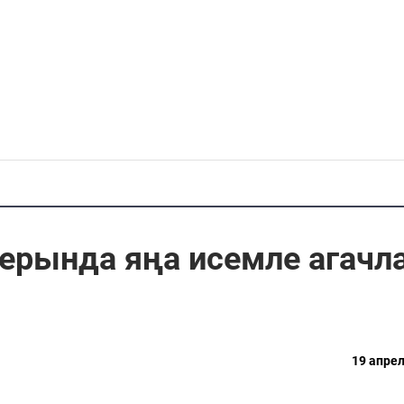
ерында яңа исемле агачл
19 апрел