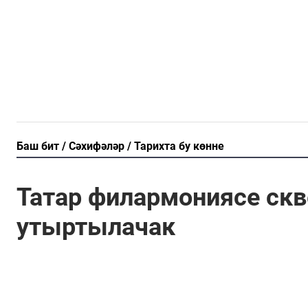
Баш бит
Сәхифәләр
Тарихта бу көнне
Татар филармониясе скв
утыртылачак