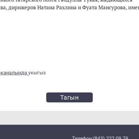
ва, дирижеров Натана Рахлина и Фуата Мансурова, име
m-каналында
укыгыз
Тагын
Телефон:
(843) 222 09 79