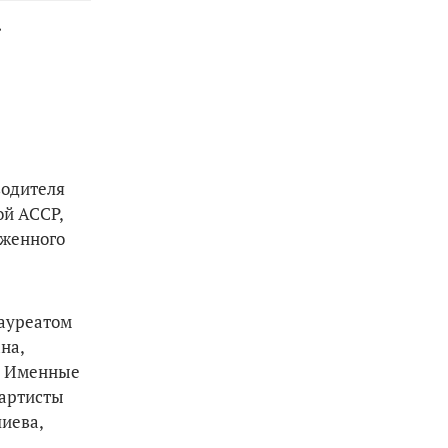
.
водителя
ой АССР,
уженного
лауреатом
на,
в. Именные
 артисты
иева,