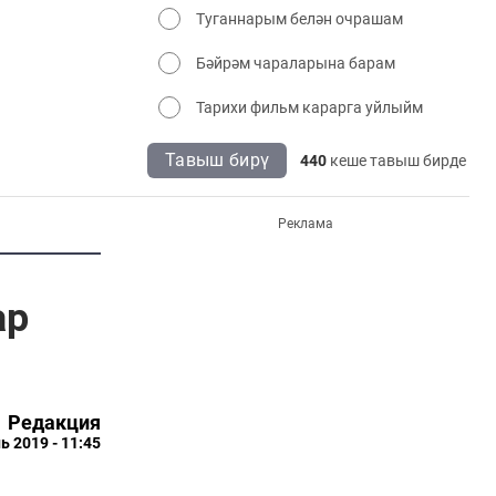
Туганнарым белән очрашам
Бәйрәм чараларына барам
Тарихи фильм карарга уйлыйм
Тавыш бирү
440
кеше тавыш бирде
Реклама
ар
Редакция
ь 2019 - 11:45