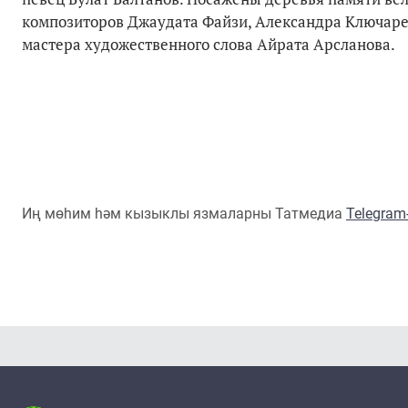
композиторов Джаудата Файзи, Александра Ключаре
мастера художественного слова Айрата Арсланова.
Иң мөһим һәм кызыклы язмаларны Татмедиа
Telegra