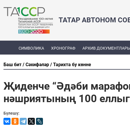
ТАТАР АВТОНОМ СО
СИМВОЛИКА
ХРОНОГРАФ
АРХИВ ДОКУМЕНТЛАР
Баш бит
Сәхифәләр
Тарихта бу көнне
Җиденче “Әдәби марафон
нәшриятының 100 еллыг
Бүлешү: