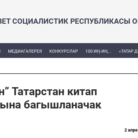
ВЕТ СОЦИАЛИСТИК РЕСПУБЛИКАСЫ ОЕ
Ы
МЕДИАГАЛЕРЕЯ
КОНКУРСЛАР
100 ИҢ-ИҢ...
«ТАТАР 
” Татарстан китап
ына багышланачак
2 апре