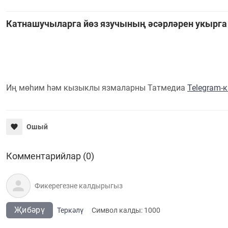
Катнашучыларга йөз язучының әсәрләрен укырга
Иң мөһим һәм кызыклы язмаларны Татмедиа
Telegram-
Ошый
Комментарийлар (0)
Җибәрү
Теркәлү
Cимвол калды:
1000