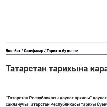
Баш бит
Сәхифәләр
Тарихта бу көнне
Татарстан тарихына кар
“Татарстан Республикасы дәүләт архивы” дәүлә
сакланучы Татарстан Республикасы тарихы буе