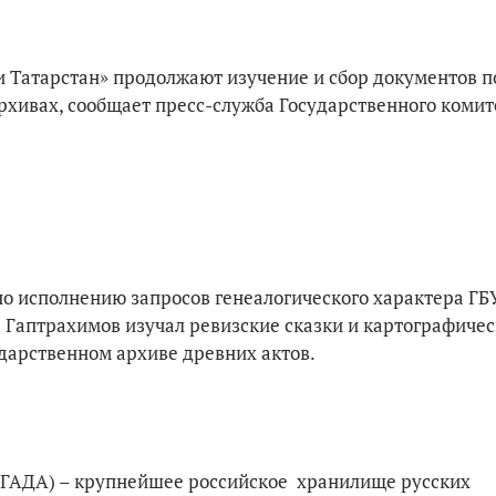
 Татарстан» продолжают изучение и сбор документов п
рхивах, сообщает пресс-служба Государственного комит
 по исполнению запросов генеалогического характера ГБ
 Гаптрахимов изучал ревизские сказки и картографиче
дарственном архиве древних актов.
(РГАДА) – крупнейшее российское хранилище русских