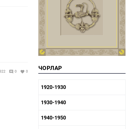
ЧОРЛАР
322
0
0
1920-1930
1920-1930 тарих
1930-1940
1920-1930 сәнәгать
1920-1930 мәдәният
1930-1940 тарих
1940-1950
1930-1940 сәнәгать
1930-1940 мәдәният