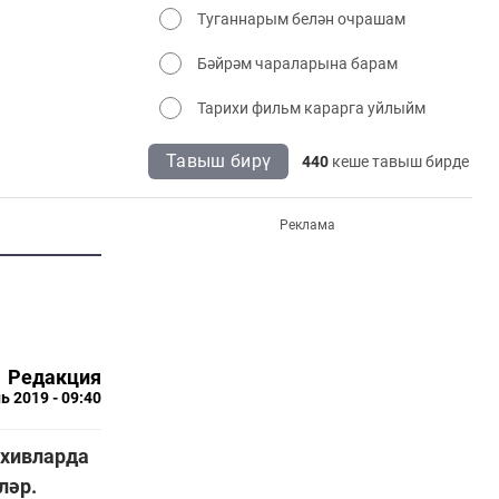
Туганнарым белән очрашам
Бәйрәм чараларына барам
Тарихи фильм карарга уйлыйм
Тавыш бирү
440
кеше тавыш бирде
Реклама
Редакция
ь 2019 - 09:40
рхивларда
ләр.