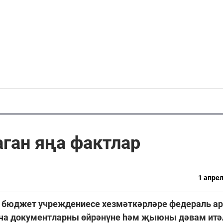
аган яңа фактлар
1 апрел
т бюджет учреждениесе хезмәткәрләре федераль а
нча документларны өйрәнүне һәм җыюны дәвам итә