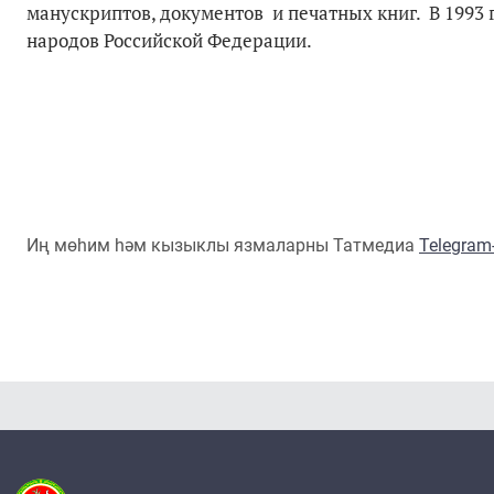
манускриптов, документов и печатных книг. В 1993 
народов Российской Федерации.
Иң мөһим һәм кызыклы язмаларны Татмедиа
Telegra