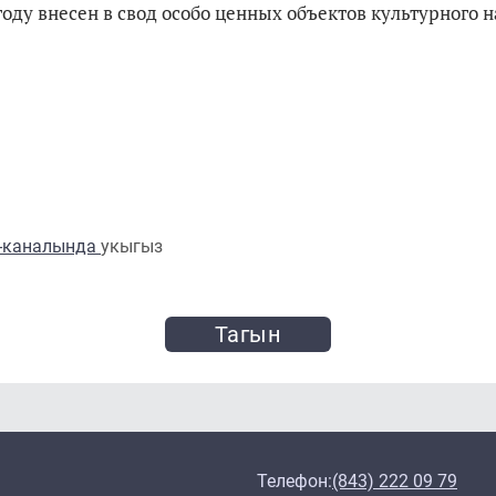
году внесен в свод особо ценных объектов культурного 
m-каналында
укыгыз
Тагын
Телефон:
(843) 222 09 79