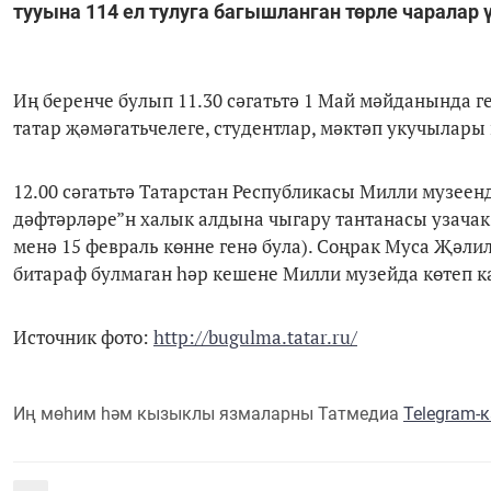
тууына 114 ел тулуга багышланган төрле чаралар ү
Иң беренче булып 11.30 сәгатьтә 1 Май мәйданында 
татар җәмәгатьчелеге, студентлар, мәктәп укучылары
12.00 сәгатьтә Татарстан Республикасы Милли музее
дәфтәрләре”н халык алдына чыгару тантанасы узачак.
менә 15 февраль көнне генә була). Соңрак Муса Җәл
битараф булмаган һәр кешене Милли музейда көтеп ка
Источник фото:
http://bugulma.tatar.ru/
Иң мөһим һәм кызыклы язмаларны Татмедиа
Telegram-