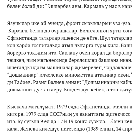
белән болай ди: “Эшләрбез аны. Кармаль у нас в карм
Язучылар ике ай эчендә, фронт сызыкларын уза-уза,
Кармаль белән дә очрашалар. Билгеләнгән ярты сәга
Әфганстанда татарлар яшәвен дә әйтә. Шул татарларн
көн хәрби госпитальдә ятып чыгарга туры килә. Ба
йөрергә тәкъдим итә. Саклану өчен корал да бирәләр
төшкәч, чын мәгънәсендә бәрелешләр башлана икән.
ишегалдындагы машиналар җимерелеп, чәрдәкләнеп б
“дошманнар” илчелеккә минометтан атканнар икән. 
ди Табиев. Разил Вәлиев аннан: “Дошманнарны кайча
дошманны дустан аеру. Көндез дус кебек, ә төн җит
Кыскача мәгълүмат: 1979 елда Әфганстанда милли-
китерә. 1979 елда СССРның ул вакыттагы җитәкчесе
итә. Бу сугыш 9 ел да 1 ай 19 көнгә сузыла. 15 мең 
кала. Женева килешүе нигезендә (1989 елның 14 апр