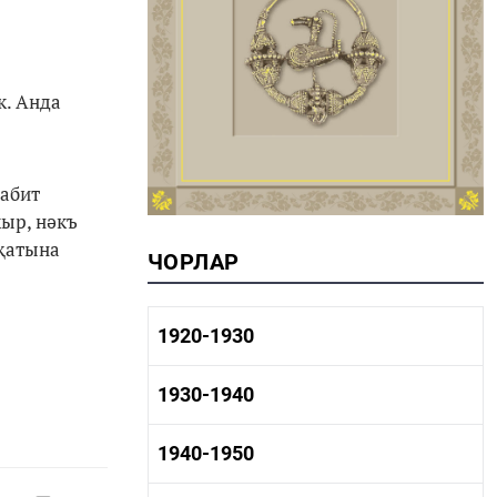
к. Анда
оабит
кыр, нәкъ
иҗатына
ЧОРЛАР
1920-1930
1920-1930 тарих
1930-1940
1920-1930 сәнәгать
1920-1930 мәдәният
1930-1940 тарих
1940-1950
1930-1940 сәнәгать
1930-1940 мәдәният