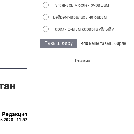
Туганнарым белән очрашам
Бәйрәм чараларына барам
Тарихи фильм карарга уйлыйм
Тавыш бирү
440
кеше тавыш бирде
Реклама
тан
Редакция
ь 2020 - 11:57