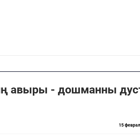
иң авыры - дошманны дус
15 феврал