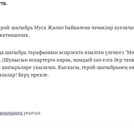
тә.
герой-шагыйрь Муса Җәлил һәйкәленә чәчәкләр куелача
 катнашачак.
нда шагыйрь тарафыннан әсирлектә язылган үлемсез "М
 (Шунысын искәртергә кирәк, мондый хәл елга бер тап
ил шигырьләре укылачак. Кыскасы, герой-шагыйрьнең 
лалар! Керү ирекле.
каналында
укыгыз