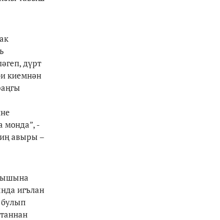
ак
ь
ләгеп, дүрт
би киемнән
раңгы
нне
 монда”, -
 иң авыры –
угышына
ында игълан
п булып
станнан