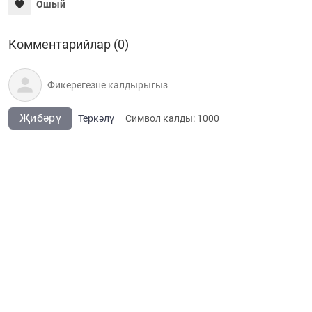
Ошый
Комментарийлар (0)
Җибәрү
Теркәлү
Cимвол калды:
1000