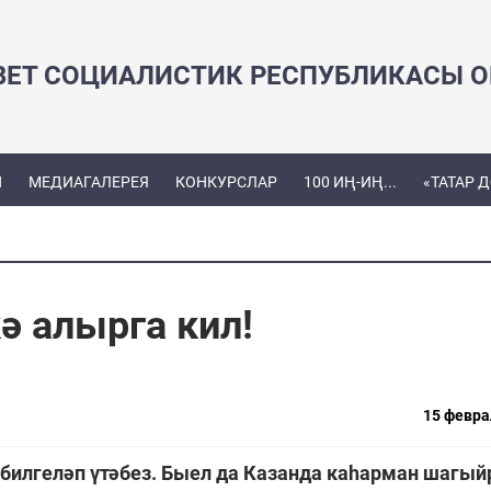
ВЕТ СОЦИАЛИСТИК РЕСПУБЛИКАСЫ ОЕ
Ы
МЕДИАГАЛЕРЕЯ
КОНКУРСЛАР
100 ИҢ-ИҢ...
«ТАТАР 
ә алырга кил!
15 февра
 билгеләп үтәбез. Быел да Казанда каһарман шагы