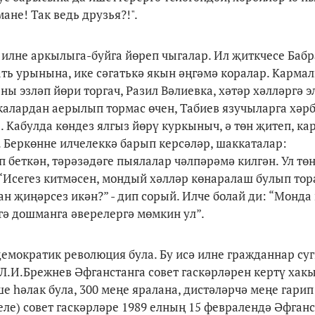
ане! Так ведь друзья?!".
 илне аркылыга-буйга йөреп чыгалар. Ил җиткчесе Бабр
ть урынына, ике сәгатькә якын әңгәмә коралар. Кармал
ы эзләп йөри торгач, Разил Вәлиевка, хәтәр хәлләргә э
шкалардан аерылып тормас өчен, Табиев язучыларга хәр
. Кабулда көндез ялгыз йөрү куркыныч, ә төн җитеп, ка
 Беркөнне илчелеккә барып керсәләр, шаккаталар:
еткән, тәрәзәдәге пыялалар чәлпәрәмә килгән. Ул тө
“Исегез китмәсен, мондый хәлләр көнаралаш булып тора
н җиңәрсез икән?” - дип сорый. Илче болай ди: “Монда
үгә дошманга әверелергә мөмкин ул”.
демократик революция була. Бу исә илне гражданнар с
 Л.И.Брежнев Әфганстанга совет гаскәрләрен кертү хак
кеше һәлак була, 300 меңе яралана, дистәләрчә меңе гари
еле) совет гаскәрләре 1989 елның 15 февралендә Әфган