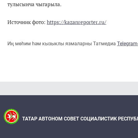
тулысынча чыгарыла.
Источник фото:
https://kazanreporter.ru/
Иң мөһим һәм кызыклы язмаларны Татмедиа
Telegra
ТАТАР АВТОНОМ СОВЕТ СОЦИАЛИСТИК РЕСПУБ