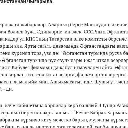
ганстаннан чыгарыла.
ировкага җибәрәләр. Аларның берсе Мәскәүдән, икенче
азил Вәлиев була. Әдипләрне иң элек СССРның Әфганст
оңа кадәр ул КПССның Татарстан өлкә комитеты беренче
аршы ала. Ярты сәгать дәвамында Әфганстандагы вазгы
гәне күренеп тора, үзе дә: “Әфганстан турында русча б
әр Әфганстан турында рус язучылары иҗат иткән әсәрлә
сия в Кабуле” фильмын да кабул итмәүләрен әйтә. Әфга
е тасвирлап тиз генә китап язарга, фильмнар төшерерг
ыласын чамалыйм мин. Ашыкмасагыз иде. Шушы ут эченд
 - ди.
ң, илче кабинетына хәрбиләр керә башлый. Шунда Рази
соравын биреп калырга ашыга: “Безне Бабрак Кармаль
абракны күрмичә китү мәчеткә барып, мулланы күрмәг
хсус барысына да ишеттерергә теләгәндәй, хәрбиләрчә 