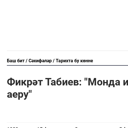
Баш бит
Сәхифәләр
Тарихта бу көнне
Фикрәт Табиев: "Монда 
аеру"