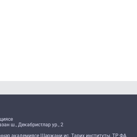
циясе
зан ш., Декабристлар ур., 2
ннәр академиясе Шәрҗани ис. Тарих институты, ТР ФА