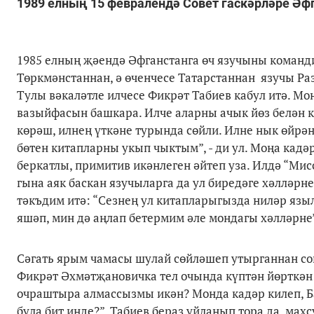
1989 елның 15 февралендә Совет гаскәрләре Әф
1985 елның җәендә Әфганстанга өч язучыны команд
Төркмәнстаннан, ә өченчесе Татарстаннан язучы Р
Тулы вәкаләтле илчесе Фикрәт Табиев кабул итә. М
вазыйфасын башкара. Илче аларны ачык йөз белән к
көрәш, илнең үткәне турында сөйли. Илне нык өйрән
бөтен китапларны укып чыктым”, - ди ул. Моңа кад
беркатлы, примитив икәнлеген әйтеп уза. Илдә “Мис
гына аяк баскан язучыларга да ул биредәге хәлләрн
тәкъдим итә: “Сезнең ул китапларыгызда ниләр яз
яшәп, мин дә аңлап бетермим әле мондагы хәлләрне”,
Сәгать ярым чамасы шулай сөйләшеп утырганнан со
Фикрәт Әхмәтҗановичка тел очында күптән йөрткән 
очраштыра алмассызмы икән? Монда кадәр килеп, Б
була бит инде?”. Табиев бераз уйланып тора да, ма