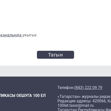
m-каналында
укыгыз
Тагын
Телефон:
(843) 222 09 79
ЛИКАСЫ ОЕШУГА 100 ЕЛ
«Татарстан» журналы редак
Редакция адресы: 420066, Ка
100let.tassr@mail.ru
Татарстан Республикасы Фә