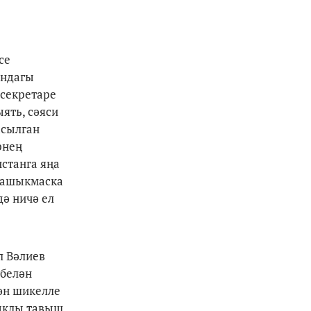
се
андагы
 секретаре
ять, сәяси
асылган
рнең
нстанга яңа
ә ашыкмаска
ә ничә ел
л Вәлиев
 белән
ән шикелле
ныклы тавыш