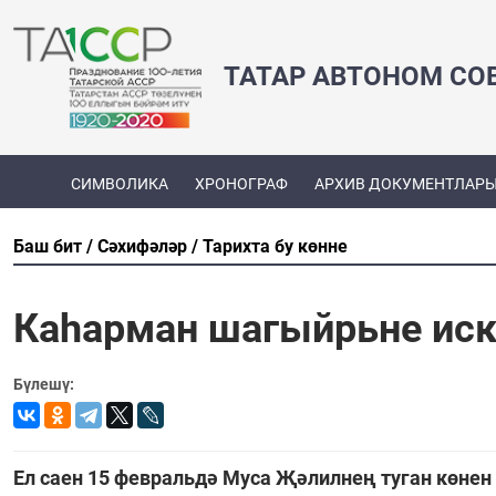
ТАТАР АВТОНОМ СО
СИМВОЛИКА
ХРОНОГРАФ
АРХИВ ДОКУМЕНТЛАР
Баш бит
Сәхифәләр
Тарихта бу көнне
Каһарман шагыйрьне иск
Бүлешү:
Ел саен 15 февральдә Муса Җәлилнең туган көнен