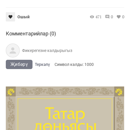
471
0
0
Ошый
Комментарийлар (0)
Җибәрү
Теркәлү
Cимвол калды:
1000