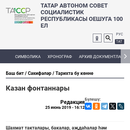
ТАТАР АВТОНОМ СОВЕТ
СОЦИАЛИСТИК
РЕСПУБЛИКАСЫ ОЕШУГА 100
ЕЛ
РУС
ТАТ
СИМВОЛИКА
ХРОНОГРАФ
АРХИВ ДОКУМЕНТЛАРЫ
Баш бит
Сәхифәләр
Тарихта бу көнне
Казан фонтаннары
Бүлешү:
Редакция
25 июнь 2019 - 16:12
Шахмат такталары, бакалар, аҗдаһалар һәм