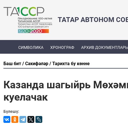
ТАТАР АВТОНОМ СО
СИМВОЛИКА
ХРОНОГРАФ
АРХИВ ДОКУМЕНТЛАР
Баш бит
Сәхифәләр
Тарихта бу көнне
Казанда шагыйрь Мөхәмм
куелачак
Бүлешү: