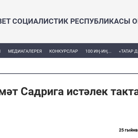
ВЕТ СОЦИАЛИСТИК РЕСПУБЛИКАСЫ ОЕ
Ы
МЕДИАГАЛЕРЕЯ
КОНКУРСЛАР
100 ИҢ-ИҢ...
«ТАТАР 
әт Садрига истәлек такт
25 гыйнв