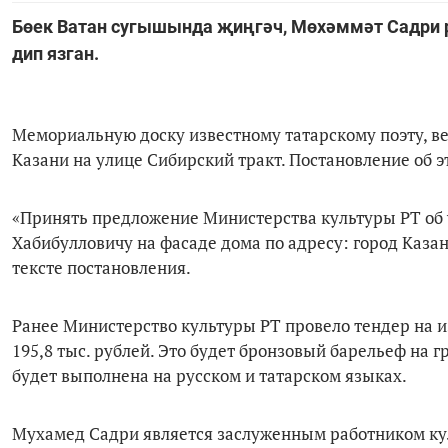
Бөек Ватан сугышында җиңгәч, Мөхәммәт Садри р
дип язган.
Мемориальную доску известному татарскому поэту, в
Казани на улице Сибирский тракт. Постановление об
«Принять предложение Министерства культуры РТ об
Хабибулловичу на фасаде дома по адресу: город Казань
тексте постановления.
Ранее Министерство культуры РТ провело тендер на и
195,8 тыс. рублей. Это будет бронзовый барельеф на 
будет выполнена на русском и татарском языках.
Мухамед Садри является заслуженным работником кул