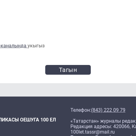
m-каналында
укыгыз
Тагын
Телефон:
(843) 222 09 79
ЛИКАСЫ ОЕШУГА 100 ЕЛ
«Татарстан» журналы редак
Редакция адресы: 420066, Ка
100let.tassr@mail.ru