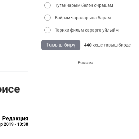
Туганнарым белән очрашам
Бәйрәм чараларына барам
Тарихи фильм карарга уйлыйм
Тавыш бирү
440
кеше тавыш бирде
Реклама
әисе
Редакция
р 2019 - 13:38