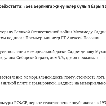
ейхстагта: «Без Берлинга җиңүчеләр булып барып 
етерану Великой Отечественной войны Мухамеду Садри 
 этом подписал Премьер-министр РТ Алексей Песошин.
 установлении мемориальной доски Садретдинову Муха
, улица Сибирский тракт, дом 9/5, где он проживал», — 
зготовление мемориальной доски поэту, стоимость лота
гранитной плите с гравировкой. Надпись на мемориально
ьтуры РСФСР, первое стихотворение опубликовал в 1930