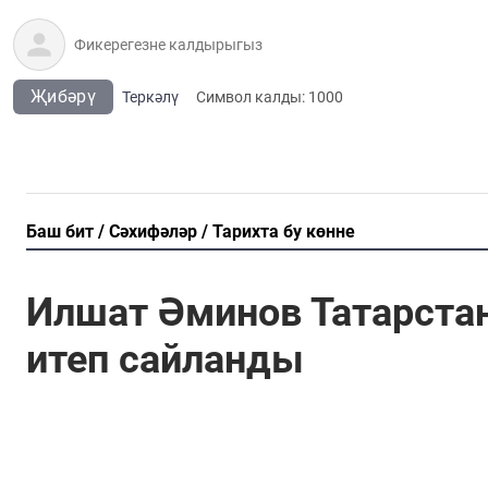
Җибәрү
Теркәлү
Cимвол калды:
1000
Баш бит
Сәхифәләр
Тарихта бу көнне
Илшат Әминов Татарстан
итеп сайланды