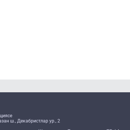
циясе
зан ш., Декабристлар ур., 2