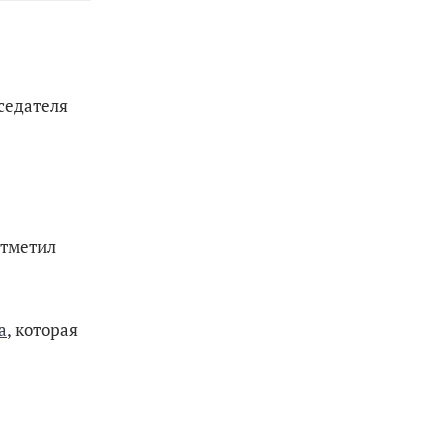
седателя
отметил
а
, которая