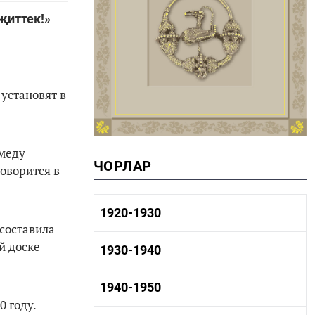
җиттек!»
установят в
меду
ЧОРЛАР
говорится в
1920-1930
 составила
й доске
1920-1930 тарих
1930-1940
1920-1930 сәнәгать
1920-1930 мәдәният
1930-1940 тарих
1940-1950
1930-1940 сәнәгать
 году.
1930-1940 мәдәният