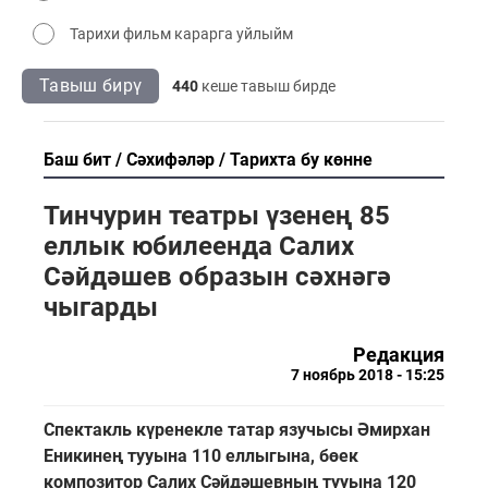
Тарихи фильм карарга уйлыйм
Тавыш бирү
440
кеше тавыш бирде
Баш бит
Сәхифәләр
Тарихта бу көнне
Тинчурин театры үзенең 85
еллык юбилеенда Салих
Сәйдәшев образын сәхнәгә
чыгарды
Редакция
7 ноябрь 2018 - 15:25
Спектакль күренекле татар язучысы Әмирхан
Еникинең тууына 110 еллыгына, бөек
композитор Салих Сәйдәшевның тууына 120