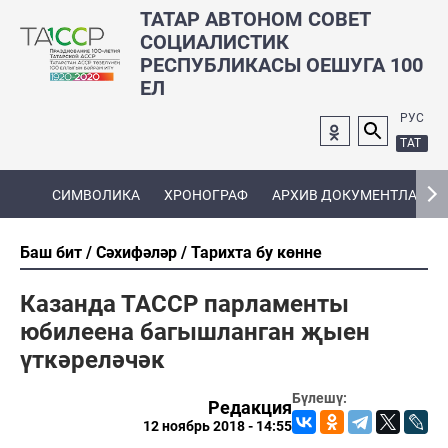
ТАТАР АВТОНОМ СОВЕТ
СОЦИАЛИСТИК
РЕСПУБЛИКАСЫ ОЕШУГА 100
ЕЛ
РУС
ТАТ
СИМВОЛИКА
ХРОНОГРАФ
АРХИВ ДОКУМЕНТЛАРЫ
Баш бит
Сәхифәләр
Тарихта бу көнне
Казанда ТАССР парламенты
юбилеена багышланган җыен
үткәреләчәк
Бүлешү:
Редакция
12 ноябрь 2018 - 14:55