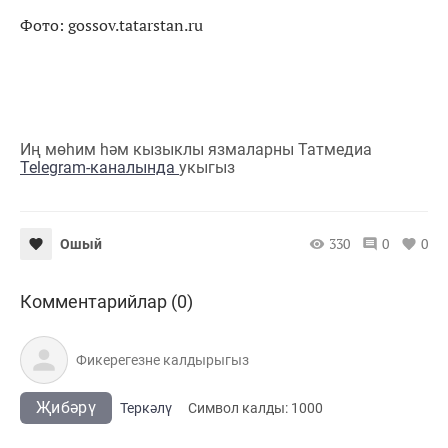
Фото: gossov.tatarstan.ru
Иң мөһим һәм кызыклы язмаларны Татмедиа
Telegram-каналында
укыгыз
330
0
0
Ошый
Комментарийлар (0)
Җибәрү
Теркәлү
Cимвол калды:
1000