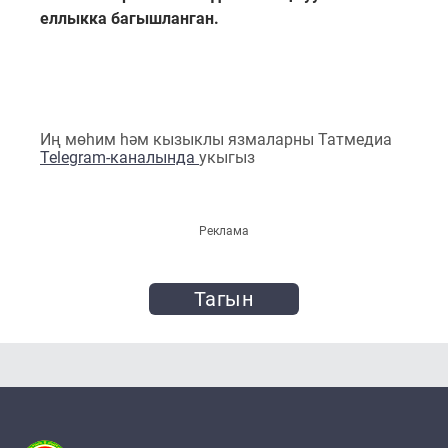
еллыкка багышланган.
Иң мөһим һәм кызыклы язмаларны Татмедиа
Telegram-каналында
укыгыз
Реклама
Тагын