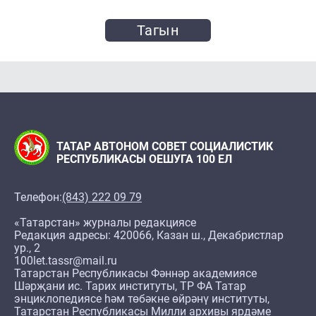
Тагын
ТАТАР АВТОНОМ СОВЕТ СОЦИАЛИСТИК
РЕСПУБЛИКАСЫ ОЕШУГА 100 ЕЛ
Телефон:
(843) 222 09 79
«Татарстан» журналы редакциясе
Редакция адресы: 420066, Казан ш., Декабристлар
ур., 2
100let.tassr@mail.ru
Татарстан Республикасы Фәннәр академиясе
Шәрҗани ис. Тарих институты, ТР ФА Татар
энциклопедиясе һәм төбәкне өйрәнү институты,
Татарстан Республикасы Милли архивы ярдәме