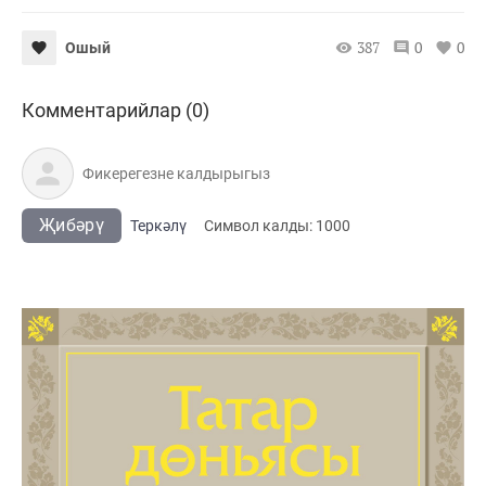
387
0
0
Ошый
Комментарийлар (0)
Җибәрү
Теркәлү
Cимвол калды:
1000