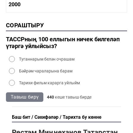
1990-2000 тарих
2000
1990-2000 сәнәгать
1990-2000 мәдәният
2000 тарих
СОРАШТЫРУ
2000 сәнәгать
2000 мәдәният
ТАССРның 100 еллыгын ничек билгеләп
үтәргә уйлыйсыз?
Туганнарым белән очрашам
Бәйрәм чараларына барам
Тарихи фильм карарга уйлыйм
Тавыш бирү
440
кеше тавыш бирде
Баш бит
Сәхифәләр
Тарихта бу көнне
Рөстәм Миңнеханов Татарстан