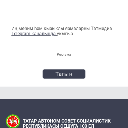
Иң мөһим һәм кызыклы язмаларны Татмедиа
Telegram-каналында
укыгыз
Реклама
Тагын
ТАТАР АВТОНОМ СОВЕТ СОЦИАЛИСТИК
РЕСПУБЛИКАСЫ ОЕШУГА 100 ЕЛ