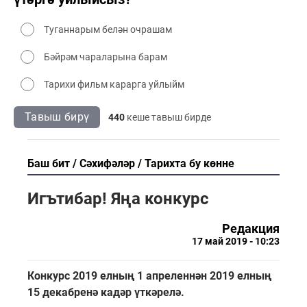
Туганнарым белән очрашам
Бәйрәм чараларына барам
Тарихи фильм карарга уйлыйм
Тавыш бирү
440
кеше тавыш бирде
Баш бит
Сәхифәләр
Тарихта бу көнне
Игътибар! Яңа конкурс
Редакция
17 май 2019 - 10:23
Конкурс 2019 елның 1 апреленнән 2019 елның
15 декабренә кадәр үткәрелә.