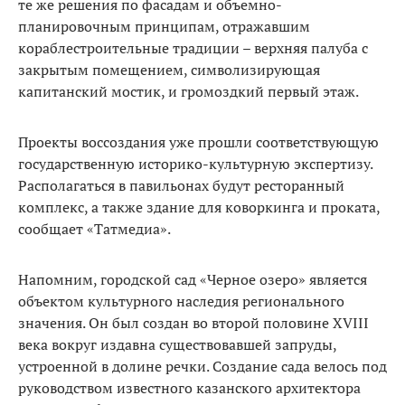
те же решения по фасадам и объемно-
планировочным принципам, отражавшим
кораблестроительные традиции – верхняя палуба с
закрытым помещением, символизирующая
капитанский мостик, и громоздкий первый этаж.
Проекты воссоздания уже прошли соответствующую
государственную историко-культурную экспертизу.
Располагаться в павильонах будут ресторанный
комплекс, а также здание для коворкинга и проката,
сообщает «Татмедиа».
Напомним, городской сад «Черное озеро» является
объектом культурного наследия регионального
значения. Он был создан во второй половине XVIII
века вокруг издавна существовавшей запруды,
устроенной в долине речки. Создание сада велось под
руководством известного казанского архитектора