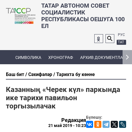
ТАТАР АВТОНОМ СОВЕТ
СОЦИАЛИСТИК
РЕСПУБЛИКАСЫ ОЕШУГА 100
ЕЛ
РУС
ТАТ
СИМВОЛИКА
ХРОНОГРАФ
АРХИВ ДОКУМЕНТЛАРЫ
Баш бит
Сәхифәләр
Тарихта бу көнне
Казанның «Черек күл» паркында
ике тарихи павильон
торгызылачак
Бүлешү:
Редакция
21 май 2019 - 10:23