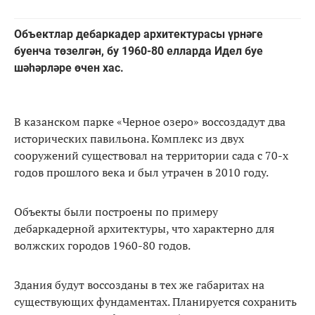
Объектлар дебаркадер архитектурасы үрнәге
буенча төзелгән, бу 1960-80 елларда Идел буе
шәһәрләре өчен хас.
В казанском парке «Черное озеро» воссоздадут два
исторических павильона. Комплекс из двух
сооружений существовал на территории сада с 70-х
годов прошлого века и был утрачен в 2010 году.
Объекты были построены по примеру
дебаркадерной архитектуры, что характерно для
волжских городов 1960-80 годов.
Здания будут воссозданы в тех же габаритах на
существующих фундаментах. Планируется сохранить