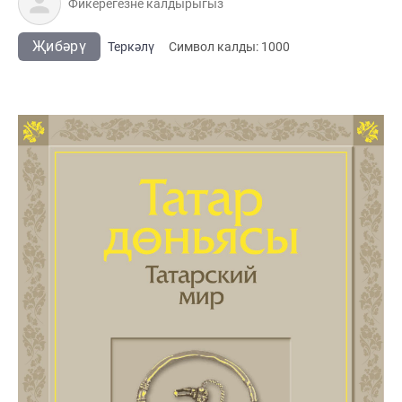
Җибәрү
Теркәлү
Cимвол калды:
1000