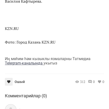
Василия Кафтырева.
KZN.RU
Фото: Город Казань KZN.RU
Иң мөһим һәм кызыклы язмаларны Татмедиа
Telegram-каналында
укыгыз
312
0
0
Ошый
Комментарийлар (0)