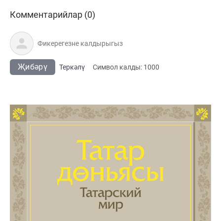
Комментарийлар (0)
Җибәрү
Теркәлү
Cимвол калды:
1000