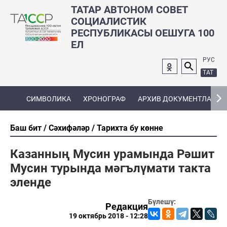
ТАТАР АВТОНОМ СОВЕТ
СОЦИАЛИСТИК
РЕСПУБЛИКАСЫ ОЕШУГА 100
ЕЛ
РУС
ТАТ
СИМВОЛИКА
ХРОНОГРАФ
АРХИВ ДОКУМЕНТЛАРЫ
Баш бит
Сәхифәләр
Тарихта бу көнне
Казанның Мусин урамында Рәшит
Мусин турында мәгълүмати такта
эленде
Бүлешү:
Редакция
19 октябрь 2018 - 12:28