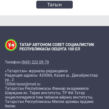
Тагын
ТАТАР АВТОНОМ СОВЕТ СОЦИАЛИСТИК
РЕСПУБЛИКАСЫ ОЕШУГА 100 ЕЛ
Телефон:
(843) 222 09 79
«Татарстан» журналы редакциясе
Редакция адресы: 420066, Казан ш., Декабристлар
ур., 2
100let.tassr@mail.ru
Татарстан Республикасы Фәннәр академиясе
Шәрҗани ис. Тарих институты, ТР ФА Татар
энциклопедиясе һәм төбәкне өйрәнү институты,
Татарстан Республикасы Милли архивы ярдәме
белән.