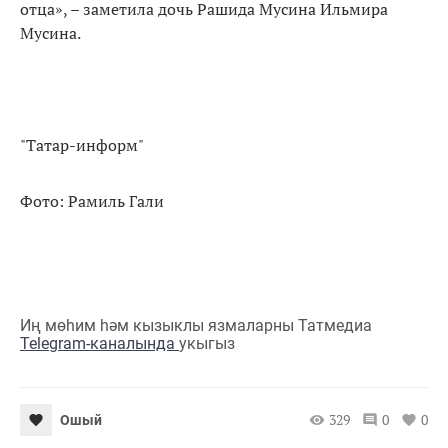
отца», – заметила дочь Рашида Мусина Ильмира
Мусина.
"Татар-информ"
Фото: Рамиль Гали
Иң мөһим һәм кызыклы язмаларны Татмедиа
Telegram-каналында
укыгыз
329
0
0
Ошый