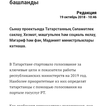
башланды
Редакция
19 октябрь 2018 - 10:46
Сынау проектында Татарстанның Сәламәтлек
саклау, Хезмәт, мәшгульлек һәм социаль яклау,
Мәгариф һәм фән, Мәдәният министрлыклары
катнаша.
В Татарстане стартовало голосование за
ключевые цели и показатели работы
республиканских министерств на 2019 год.
Наиболее приоритетные из них определят
татарстанцы с помощью голосования на
портале госуслуг РТ.
Как сообщают организаторы голосования, оно