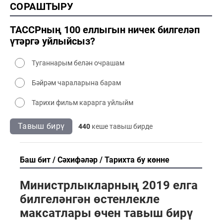
СОРАШТЫРУ
2000 сәнәгать
2000 мәдәният
ТАССРның 100 еллыгын ничек билгеләп
үтәргә уйлыйсыз?
Туганнарым белән очрашам
Бәйрәм чараларына барам
Тарихи фильм карарга уйлыйм
Тавыш бирү
440
кеше тавыш бирде
Баш бит
Сәхифәләр
Тарихта бу көнне
Министрлыкларның 2019 елга
билгеләнгән өстенлекле
максатлары өчен тавыш бирү