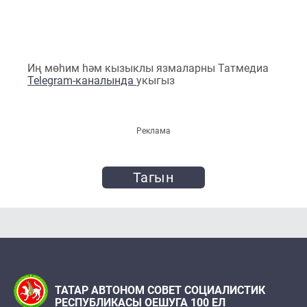
Иң мөһим һәм кызыклы язмаларны Татмедиа
Telegram-каналында
укыгыз
Реклама
Тагын
ТАТАР АВТОНОМ СОВЕТ СОЦИАЛИСТИК
РЕСПУБЛИКАСЫ ОЕШУГА 100 ЕЛ