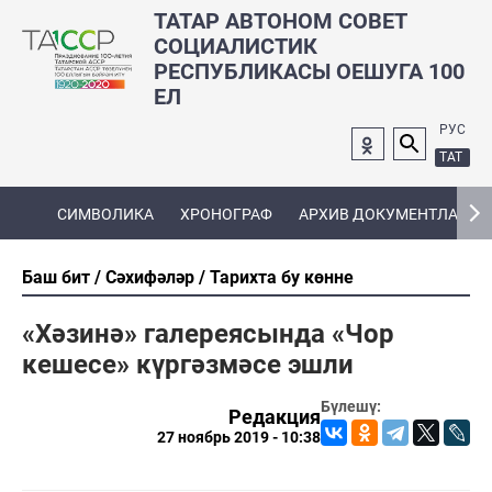
ТАТАР АВТОНОМ СОВЕТ
СОЦИАЛИСТИК
РЕСПУБЛИКАСЫ ОЕШУГА 100
ЕЛ
РУС
ТАТ
СИМВОЛИКА
ХРОНОГРАФ
АРХИВ ДОКУМЕНТЛАРЫ
Баш бит
Сәхифәләр
Тарихта бу көнне
«Хәзинә» галереясында «Чор
кешесе» күргәзмәсе эшли
Бүлешү:
Редакция
27 ноябрь 2019 - 10:38