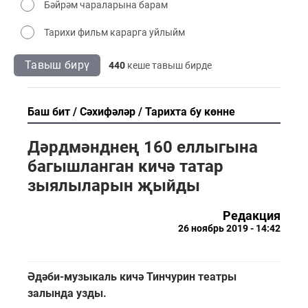
Бәйрәм чараларына барам
Тарихи фильм карарга уйлыйм
Тавыш бирү
440
кеше тавыш бирде
Баш бит
Сәхифәләр
Тарихта бу көнне
Дәрдмәнднең 160 еллыгына
багышланган кичә татар
зыялыларын җыйды
Редакция
26 ноябрь 2019 - 14:42
Әдәби-музыкаль кичә Тинчурин театры
залында узды.