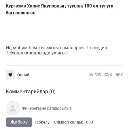
Күргәзмә Харис Якуповның тууына 100 ел тулуга
багышланган.
Иң мөһим һәм кызыклы язмаларны Татмедиа
Telegram-каналында
укыгыз
305
0
0
Ошый
Комментарийлар (0)
Җибәрү
Теркәлү
Cимвол калды:
1000