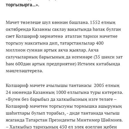
торгызырга…».
Мәчет төзелеше шул көннән башлана. 1552 елның
октябрендә Казанны саклау вакытында һәлак булган
сәет Колшәриф хөрмәтенә аталган тарихи мәчетне
торгызу максатына дип, татарстанлылар 400
миллион сумнан артык акча җыялар. Акча
салучыларның барысының да исемнәре (35 шәхси зат
һәм 600дән артык предприятие) Истәлек китабында
мәңгеләштерелә.
Колшәриф мәчете ачылышы тантанасы 2005 елның
24 июнендә Казанның 1000 еллыгына туры китерелә.
«Бүген без барыбыз да халкыбызның изге теләге –
Колшәриф мәчетен торгызуны тормышка ашыруның
шаһитлары булып торабыз, - диде тантанада чыгыш
ясаганда Татарстан Президенты Минтимер Шәймиев.
– Халкыбыз тарихының 450 ел элек өзелгән җебен