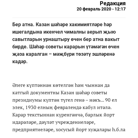
Редакция
20 февраль 2020 - 12:17
Бер атна. Казан шәһәре хакимиятләре һәр
ишегалдына икенчел чималны аерып җыю
савытларын урнаштыру өчен бер атна вакыт
бирде. Шәһәр советы карарын үтәмәгән өчен
җәза каралган – мәҗбүри төзәтү эшләренә
кадәр.
Әлеге күптәннән көтелгән һәм чыннан да
катгый документны Казан шәһәр советы
президиумы күптән түгел генә – нәкъ... 90 ел
элек, 1930 елның февралендә кабул итәлә.
Карар текстыннан күренгәнчә, барлык йорт
идарәләре, дәүләт учреждениеләре,
предприятиеләре, хосусый йорт хуҗалары һ.б.ла