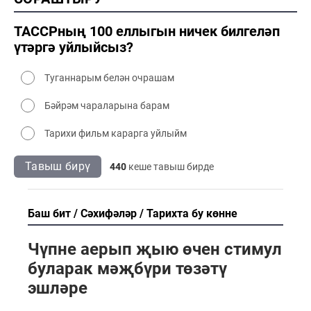
2000 мәдәният
ТАССРның 100 еллыгын ничек билгеләп
үтәргә уйлыйсыз?
Туганнарым белән очрашам
Бәйрәм чараларына барам
Тарихи фильм карарга уйлыйм
Тавыш бирү
440
кеше тавыш бирде
Баш бит
Сәхифәләр
Тарихта бу көнне
Чүпне аерып җыю өчен стимул
буларак мәҗбүри төзәтү
эшләре