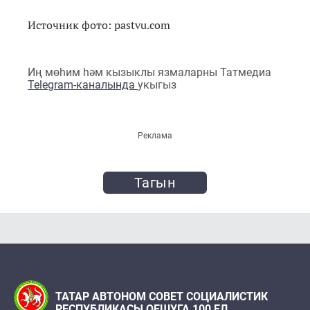
Источник фото: pastvu.com
Иң мөһим һәм кызыклы язмаларны Татмедиа
Telegram-каналында
укыгыз
Реклама
Тагын
ТАТАР АВТОНОМ СОВЕТ СОЦИАЛИСТИК
РЕСПУБЛИКАСЫ ОЕШУГА 100 ЕЛ