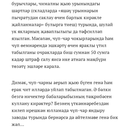
бурычлары, чималны җыю урынындагы
шартлар (складларда «яшәү урыннарын
пычратудан саклау өчен барлык кирәкле
җайланмалар» булырга тиеш) турында, шулай
ук якларның җаваплылыгы да тәфсилләп
язылган. Мәсәлән, чүп-чар чокырларында һәм
чүп өемнәрендә эшкәртү өчен яраклы үтил
табылганы очракларда биш сумнан 50 сумга
кадәр штраф салу яисә ике атнага мәҗбүри
төзәтү эшләре карала.
Димәк, чүп-чарны аерып җыю бүген генә һәм
ерак чит илләрдә уйлап табылмаган. Ә бәлки
безгә ничектер бабаларыбызның тәҗрибәсен
куллану кирәктер? Безнең үткәннәребездән
килеп ирешкән юлламада чүп-чар яндыру
заводы турында бернәрсә дә әйтелмәве генә бик
жәл…