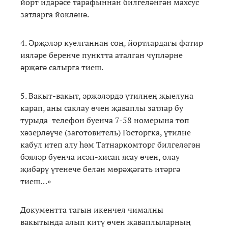
йорт идарәсе тарафыннан билгеләнгән махсус
затларга йөкләнә.
4. Әрҗәләр куелганнан соң, йортлардагы фатир
ияләре беренче пунктта аталган чүпләрне
әрҗәгә салырга тиеш.
5. Вакыт-вакыт, әрҗәләрдә үтилнең җыелуна
карап, аны саклау өчен җаваплы затлар бу
турыда телефон буенча 7-58 номерына төп
хәзерләүче (заготовитель) Госторгка, үтилне
кабул итеп алу һәм Татнаркомторг билгеләгән
бәяләр буенча исәп-хисап ясау өчен, олау
җибәрү үтенече белән мөрәҗәгать итәргә
тиеш…»
Документта тагын икенчел чималны
вакытында алып китү өчен җаваплыларның