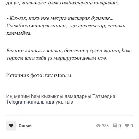
ди ул, янәшәдәге храм гөмбәзләренә ишарәләп.
- Юк-юк, нәкъ ике метрга кыскарак булачак...
Сөембикә манарасыннан, - ди архитектор, югалып
калмыйча.
Ельцин канәгать калып, белгечнең сүзен җөпли, һәм
төркем алга таба үз маршрутын дәвам итә.
Источник фото: tatarstan.ru
Иң мөһим һәм кызыклы язмаларны Татмедиа
Telegram-каналында
укыгыз
385
0
0
Ошый