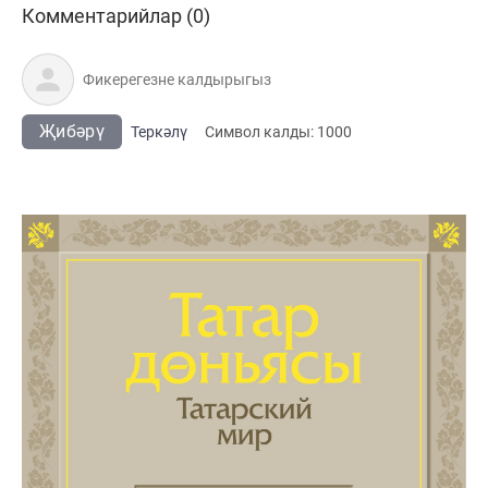
Комментарийлар (0)
Җибәрү
Теркәлү
Cимвол калды:
1000