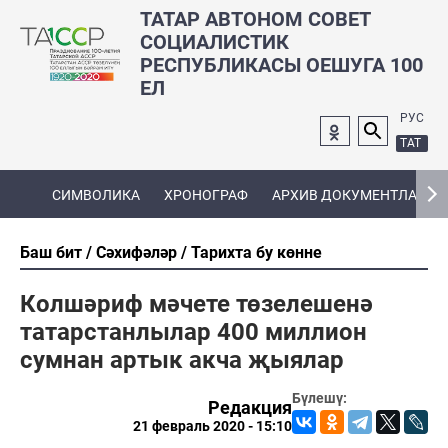
ТАТАР АВТОНОМ СОВЕТ
СОЦИАЛИСТИК
РЕСПУБЛИКАСЫ ОЕШУГА 100
ЕЛ
РУС
ТАТ
СИМВОЛИКА
ХРОНОГРАФ
АРХИВ ДОКУМЕНТЛАРЫ
Баш бит
Сәхифәләр
Тарихта бу көнне
Колшәриф мәчете төзелешенә
татарстанлылар 400 миллион
сумнан артык акча җыялар
Бүлешү:
Редакция
21 февраль 2020 - 15:10