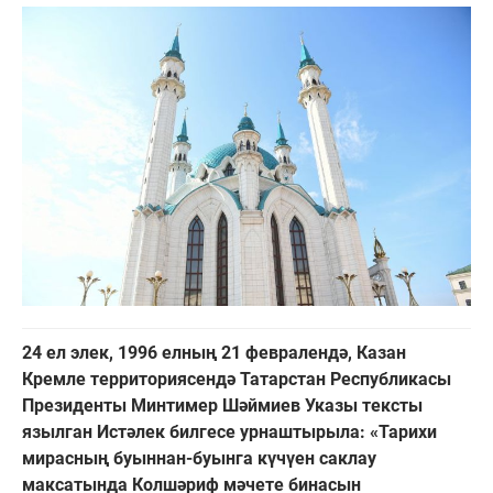
24 ел элек, 1996 елның 21 февралендә, Казан
Кремле территориясендә Татарстан Республикасы
Президенты Минтимер Шәймиев Указы тексты
язылган Истәлек билгесе урнаштырыла: «Тарихи
мирасның буыннан-буынга күчүен саклау
максатында Колшәриф мәчете бинасын