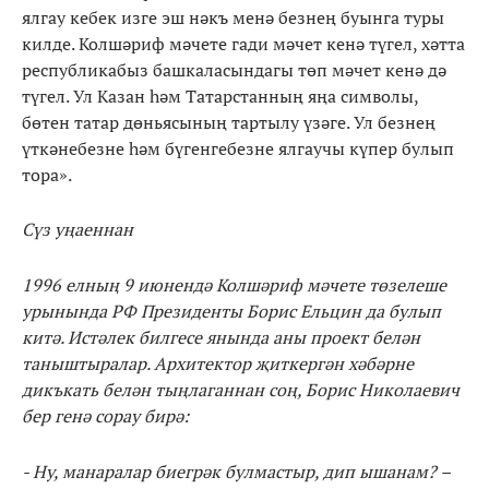
ялгау кебек изге эш нәкъ менә безнең буынга туры
килде. Колшәриф мәчете гади мәчет кенә түгел, хәтта
республикабыз башкаласындагы төп мәчет кенә дә
түгел. Ул Казан һәм Татарстанның яңа символы,
бөтен татар дөньясының тартылу үзәге. Ул безнең
үткәнебезне һәм бүгенгебезне ялгаучы күпер булып
тора».
Сүз уңаеннан
1996
елның 9 июнендә Колшәриф мәчете төзелеше
урынында РФ Президенты
Борис Ельцин
да булып
китә
.
Истәлек билгесе янында аны проект белән
таныштыралар. Архитектор җиткергән хәбәрне
дикъкать белән тыңлаганнан соң, Борис Николаевич
бер генә сорау бирә:
- Ну,
манаралар биегрәк булмастыр, дип ышанам
? –