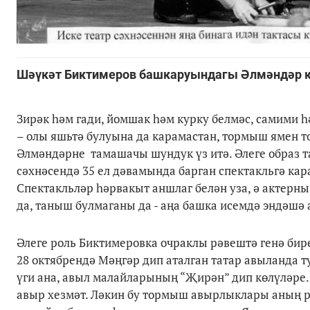
Шәүкәт Биктимеров башкаруындагы Әлмәндәр ка
Зирәк һәм гади, йомшак һәм курку белмәс, самими 
– олы яшьтә булуына да карамастан, тормыш ямен то
Әлмәндәрне тамашачы шундук үз итә. Әлеге образ т
сәхнәсендә 35 ел дәвамында барган спектакльгә ка
Спектакльләр һәрвакыт аншлаг белән уза, ә актерн
да, таныш булмаганы да - аңа башка исемдә эндәшә 
Әлеге роль Биктимеровка очраклы рәвештә генә бир
28 октябрендә Мәңгәр дип аталган татар авыланда 
үги ана, авыл малайларының “Җирән” дип көлүләре
авыр хезмәт. Ләкин бу тормыш авырлыклары аның 