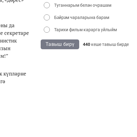
Туганнарым белән очрашам
Бәйрәм чараларына барам
рны да
Тарихи фильм карарга уйлыйм
е секретаре
унистик
Тавыш бирү
440
кеше тавыш бирде
ызын
ем!”
к күпләрне
үгә