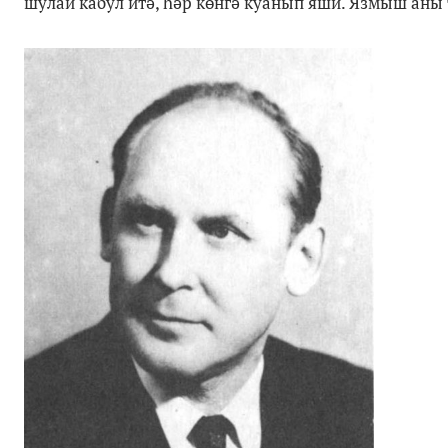
шулай кабул итә, һәр көнгә куанып яши. Язмыш аны 