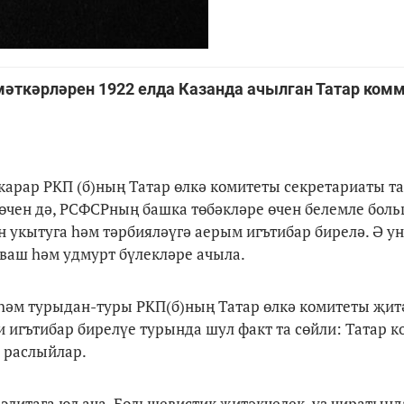
мәткәрләрен 1922 елда Казанда ачылган Татар ком
карар РКП (б)ның Татар өлкә комитеты секретариаты 
 өчен дә, РСФСРның башка төбәкләре өчен белемле бол
н укытуга һәм тәрбияләүгә аерым игътибар бирелә. Ә у
 чуваш һәм удмурт бүлекләре ачыла.
әм турыдан-туры РКП(б)ның Татар өлкә комитеты җит
 игътибар бирелүе турында шул факт та сөйли: Татар 
 раслыйлар.
литага юл ача. Большевистик җитәкчелек, үз чиратында