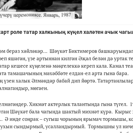
рт роле татар халкының күңел халәтен ачык чагы
һәм бераз хәйләкәр... Шәүкәт Биктимеров башкаруында
еп яшәгән, үзе артыннан килгән Әҗәл белән дә уртак т
атар кешесе күңеленә мәңгелеккә кереп кала. Камал те
рата тамашачының мәхәббәте елдан-ел арта гына бара.
ың үзен халык Әлмәндәр бабай дип йөртә. Татартанлыла
алмагандыр, мөгаен.
елмәгәндер. Хикмәт актерлык талантында гына түгел. 
туган Шәүкәт бала чагында шактый михнәт күрә. Кырыс
... Ә инде соңрак – сугыш чорының ярымач тормышы, к
рухын сындырмый, усалландырмый. Тормышны ул ниче