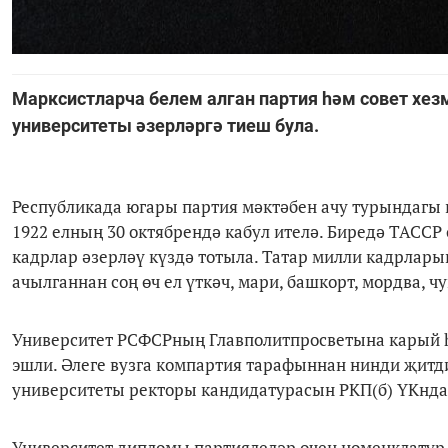
Марксистларча белем алган партия һәм совет хез
университеты әзерләргә тиеш була.
Республикада югары партия мәктәбен ачу турындагы 
1922 елның 30 октябрендә кабул ителә. Биредә ТАССР
кадрлар әзерләү күздә тотыла. Татар милли кадрлары
ачылганнан соң өч ел үткәч, мари, башкорт, мордва,
Университет РСФСРның Главполитпросветына карый һ
эшли. Әлеге вузга компартия тарафыннан нинди җитди
университеты ректоры кандидатурасын РКП(б) ҮКнда
Университет дипломы партиялеләр өчен номенклатур э