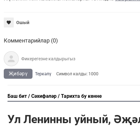
Ошый
Комментарийлар (0)
Җибәрү
Теркәлү
Cимвол калды:
1000
Баш бит
Сәхифәләр
Тарихта бу көнне
Ул Ленинны уйный, Әҗә