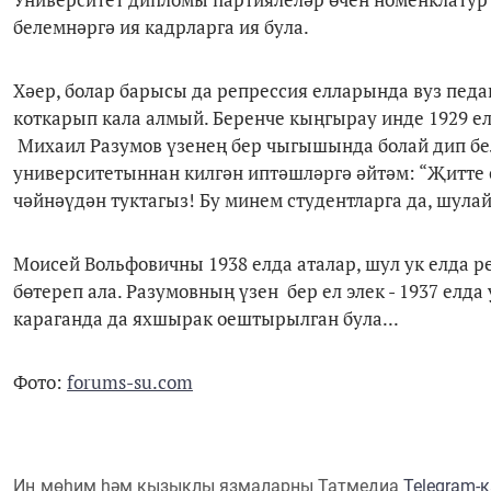
белемнәргә ия кадрларга ия була.
Хәер, болар барысы да репрессия елларында вуз пед
коткарып кала алмый. Беренче кыңгырау инде 1929 е
Михаил Разумов үзенең бер чыгышында болай дип бел
университетыннан килгән иптәшләргә әйтәм: “Җитте 
чәйнәүдән туктагыз! Бу минем студентларга да, шула
Моисей Вольфовичны 1938 елда аталар, шул ук елда 
бөтереп ала. Разумовның үзен бер ел элек - 1937 елд
караганда да яхшырак оештырылган була...
Фото:
forums-su.com
Иң мөһим һәм кызыклы язмаларны Татмедиа
Telegram-