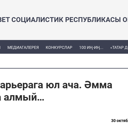
ВЕТ СОЦИАЛИСТИК РЕСПУБЛИКАСЫ ОЕ
Ы
МЕДИАГАЛЕРЕЯ
КОНКУРСЛАР
100 ИҢ-ИҢ...
«ТАТАР 
арьерага юл ача. Әмма
ра алмый…
30 октяб