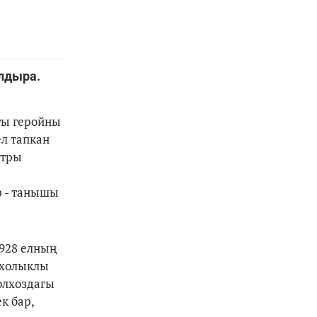
лдыра.
гы геройны
ел тапкан
атры
р - танышы
1928 елның
 холыклы
олхоздагы
к бар,