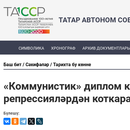
ТАТАР АВТОНОМ СО
СИМВОЛИКА
ХРОНОГРАФ
АРХИВ ДОКУМЕНТЛАР
Баш бит
Сәхифәләр
Тарихта бу көнне
«Коммунистик» диплом к
репрессияләрдән котка
Бүлешү: