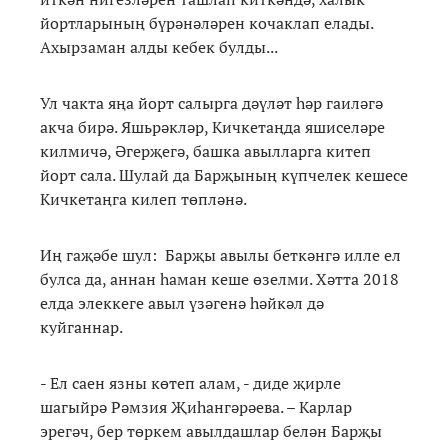
йортларының бүрәнәләрен кочаклап елады.
Ахырзаман алды кебек булды...
Ул чакта яңа йорт салырга дәүләт һәр гаиләгә
акча бирә. Яшьрәкләр, Кичкетаңда яшиселәре
килмичә, Әгерҗегә, башка авылларга китеп
йорт сала. Шулай да Барҗының күпчелек кешесе
Кичкетаңга килеп төпләнә.
Иң гаҗәбе шул: Барҗы авылы беткәнгә илле ел
булса да, аннан һаман кеше өзелми. Хәтта 2018
елда элеккеге авыл үзәгенә һәйкәл дә
куйганнар.
- Ел саен язны көтеп алам, - диде җирле
шагыйрә Рәмзия Җиһангәрәева. – Карлар
эрегәч, бер төркем авылдашлар белән Барҗы