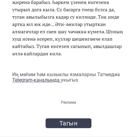
җиренә барабыз. Һәркем үзенең нигезенә
утырып дога кыла. Су басарга тиеш булса да,
туган авылыбызга кадәр су килмәде. Тик инде
артка юл юк иде... Әти-әниләр утырткан
алмагачлар ел саен шау чәчәккә күмелә. Шуның
хуш исенә исереп, күзләр шешенгәнче елап
кайтабыз. Туган нигезен сагынып, авылдашлар
әллә кайлардан килә.
Иң мөһим һәм кызыклы язмаларны Татмедиа
Telegram-каналында
укыгыз
Реклама
Тагын