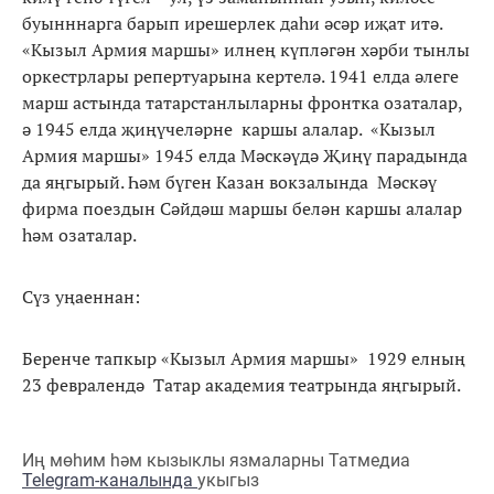
буынннарга барып ирешерлек даһи әсәр иҗат итә.
«Кызыл Армия маршы» илнең күпләгән хәрби тынлы
оркестрлары репертуарына кертелә. 1941 елда әлеге
марш астында татарстанлыларны фронтка озаталар,
ә 1945 елда җиңүчеләрне каршы алалар. «Кызыл
Армия маршы» 1945 елда Мәскәүдә Җиңү парадында
да яңгырый. Һәм бүген Казан вокзалында Мәскәү
фирма поездын Сәйдәш маршы белән каршы алалар
һәм озаталар.
Сүз уңаеннан:
Беренче тапкыр «Кызыл Армия маршы» 1929 елның
23 февралендә Татар академия театрында яңгырый.
Иң мөһим һәм кызыклы язмаларны Татмедиа
Telegram-каналында
укыгыз