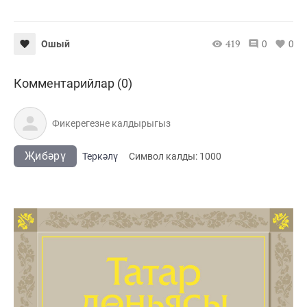
419
0
0
Ошый
Комментарийлар (0)
Җибәрү
Теркәлү
Cимвол калды:
1000