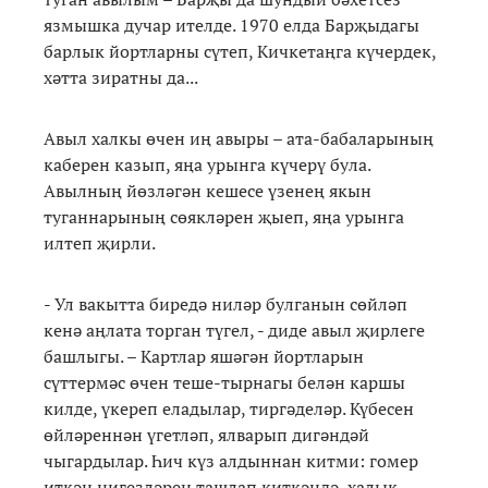
язмышка дучар ителде. 1970 елда Барҗыдагы
барлык йортларны сүтеп, Кичкетаңга күчердек,
хәтта зиратны да...
Авыл халкы өчен иң авыры – ата-бабаларының
каберен казып, яңа урынга күчерү була.
Авылның йөзләгән кешесе үзенең якын
туганнарының сөякләрен җыеп, яңа урынга
илтеп җирли.
- Ул вакытта биредә ниләр булганын сөйләп
кенә аңлата торган түгел, - диде авыл җирлеге
башлыгы. – Картлар яшәгән йортларын
сүттермәс өчен теше-тырнагы белән каршы
килде, үкереп еладылар, тиргәделәр. Күбесен
өйләреннән үгетләп, ялварып дигәндәй
чыгардылар. Һич күз алдыннан китми: гомер
иткән нигезләрен ташлап киткәндә, халык