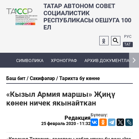
ТАТАР АВТОНОМ СОВЕТ
СОЦИАЛИСТИК
РЕСПУБЛИКАСЫ ОЕШУГА 100
ЕЛ
РУС
ТАТ
СИМВОЛИКА
ХРОНОГРАФ
АРХИВ ДОКУМЕНТЛАРЫ
Баш бит
Сәхифәләр
Тарихта бу көнне
«Кызыл Армия маршы» Җиңү
көнен ничек якынайткан
Бүлешү:
Редакция
25 февраль 2020 - 11:32