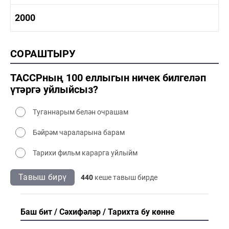
1980-1990 мәдәният
1990-2000 тарих
2000
1990-2000 сәнәгать
1990-2000 мәдәният
2000 тарих
СОРАШТЫРУ
2000 сәнәгать
2000 мәдәният
ТАССРның 100 еллыгын ничек билгеләп
үтәргә уйлыйсыз?
Туганнарым белән очрашам
Бәйрәм чараларына барам
Тарихи фильм карарга уйлыйм
Тавыш бирү
440
кеше тавыш бирде
Баш бит
Сәхифәләр
Тарихта бу көнне