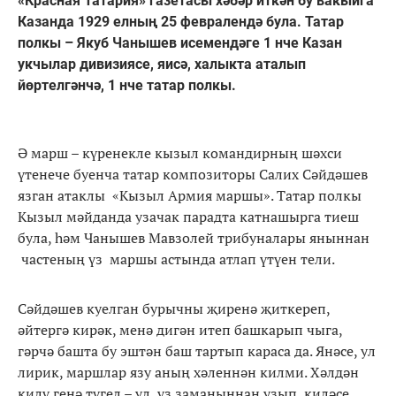
«Красная Татария» газетасы хәбәр иткән бу вакыйга
Казанда 1929 елның 25 февралендә була. Татар
полкы – Якуб Чанышев исемендәге 1 нче Казан
укчылар дивизиясе, яисә, халыкта аталып
йөртелгәнчә, 1 нче татар полкы.
Ә марш – күренекле кызыл командирның шәхси
үтенече буенча татар композиторы Салих Сәйдәшев
язган атаклы «Кызыл Армия маршы». Татар полкы
Кызыл мәйданда узачак парадта катнашырга тиеш
була, һәм Чанышев Мавзолей трибуналары яныннан
частеның үз маршы астында атлап үтүен тели.
Сәйдәшев куелган бурычны җиренә җиткереп,
әйтергә кирәк, менә дигән итеп башкарып чыга,
гәрчә башта бу эштән баш тартып караса да. Янәсе, ул
лирик, маршлар язу аның хәленнән килми. Хәлдән
килү генә түгел – ул, үз заманыннан узып, киләсе