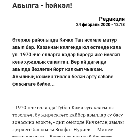
Авылга - һәйкәл!
Редакция
24 февраль 2020 - 12:18
Әгерҗе районында Кичке Таң исемле матур
авыл бар. Казаннан килгәндә юл өстендә кала
ул. 1970 нче елларга кадәр биредә ике йөзләп
кенә хуҗалык саналган. Бер ай дигәндә
авылда йөзләгән йорт калкып чыккан.
Авылның космик тизлек белән арту сәбәбе
фаҗигагә бәйле...
- 1970 нче елларда Түбән Кама сусаклагычы
төзелгәч, бу җирлектәге кайбер авыллар су басу
зонасына эләкте, - дип сөйләде Кичкетаң авылы
җирлеге башлыгы Зөлфәт Нуриев. – Минем
туган авылым – Барҗы да шундый бәхетсез