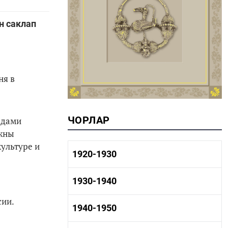
н саклап
ня в
ЧОРЛАР
адами
лжны
культуре и
1920-1930
1920-1930 тарих
1930-1940
1920-1930 сәнәгать
1920-1930 мәдәният
сии.
1930-1940 тарих
1940-1950
1930-1940 сәнәгать
1930-1940 мәдәният