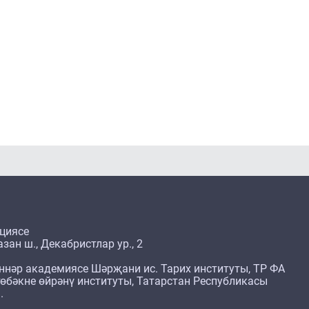
циясе
зан ш., Декабристлар ур., 2
ннәр академиясе Шәрҗани ис. Тарих институты, ТР ФА
өбәкне өйрәнү институты, Татарстан Республикасы
.