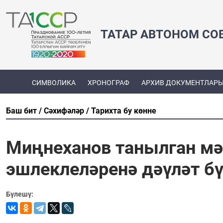
ТАТАР АВТОНОМ СО
СИМВОЛИКА
ХРОНОГРАФ
АРХИВ ДОКУМЕНТЛАР
Баш бит
Сәхифәләр
Тарихта бу көнне
Миңнеханов танылган мә
эшлеклеләренә дәүләт б
Бүлешү: