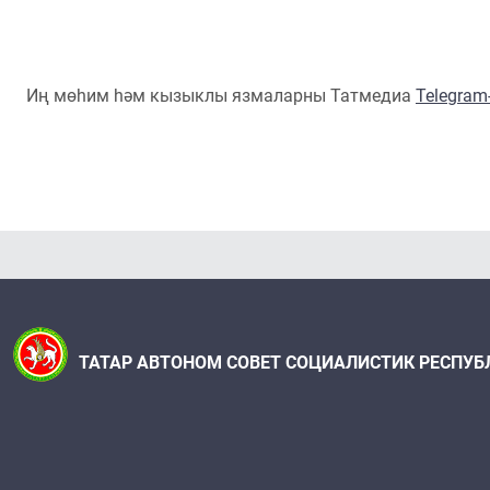
Иң мөһим һәм кызыклы язмаларны Татмедиа
Telegra
ТАТАР АВТОНОМ СОВЕТ СОЦИАЛИСТИК РЕСПУБ