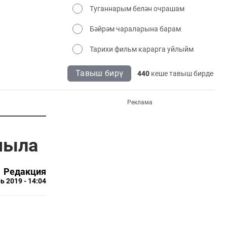
Туганнарым белән очрашам
Бәйрәм чараларына барам
Тарихи фильм карарга уйлыйм
Тавыш бирү
440
кеше тавыш бирде
Реклама
чыла
Редакция
ь 2019 - 14:04