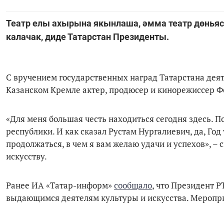
Театр елы ахырына якынлаша, әмма театр дөньяс
калачак, диде Татарстан Президенты.
С вручением государственных наград Татарстана деят
Казанском Кремле актер, продюсер и кинорежиссер Ф
«Для меня большая честь находиться сегодня здесь. 
республики. И как сказал Рустам Нургалиевич, да, Год
продолжаться, в чем я вам желаю удачи и успехов», –
искусству.
Ранее ИА «Татар-информ»
сообщало
, что Президент 
выдающимся деятелям культуры и искусства. Меропри