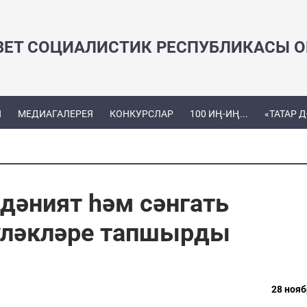
ВЕТ СОЦИАЛИСТИК РЕСПУБЛИКАСЫ ОЕ
Ы
МЕДИАГАЛЕРЕЯ
КОНКУРСЛАР
100 ИҢ-ИҢ...
«ТАТАР 
дәният һәм сәнгать
үләкләре тапшырды
28 нояб