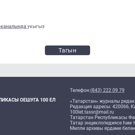
m-каналында
укыгыз
Тагын
Телефон:
(843) 222 09 79
ЛИКАСЫ ОЕШУГА 100 ЕЛ
«Татарстан» журналы редак
Редакция адресы: 420066, Ка
100let.tassr@mail.ru
Татарстан Республикасы Фә
Татар энциклопедиясе һәм т
Милли архивы ярдәме белән