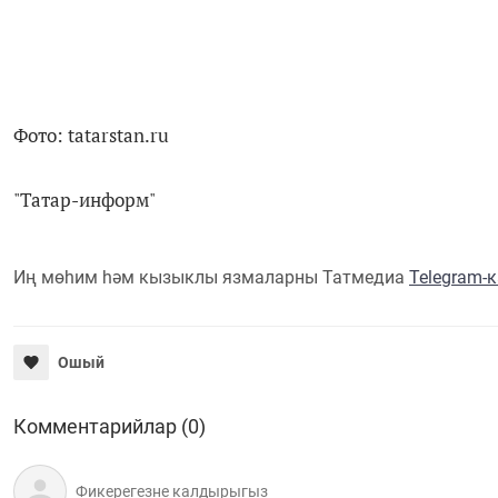
Фото: tatarstan.ru
"Татар-информ"
Иң мөһим һәм кызыклы язмаларны Татмедиа
Telegram-
Ошый
Комментарийлар (0)