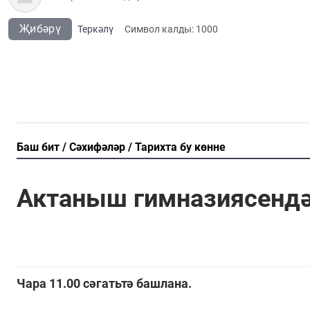
Җибәрү
Теркәлү
Cимвол калды:
1000
Баш бит
Сәхифәләр
Тарихта бу көнне
Актаныш гимназиясендә
Чара 11.00 сәгатьтә башлана.