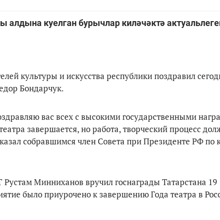
ы алдына куелган бурычлар киләчәктә актуальлеге
елей культуры и искусства республики поздравил сегод
едор Бондарчук.
Поздравляю вас всех с высокими государственными нагр
 театра завершается, но работа, творческий процесс до
 сказал собравшимся член Совета при Президенте РФ по 
РТ Рустам Минниханов вручил госнаграды Татарстана 19
ятие было приурочено к завершению Года театра в Рос