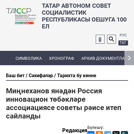
ТАТАР АВТОНОМ СОВЕТ
СОЦИАЛИСТИК
РЕСПУБЛИКАСЫ ОЕШУГА 100
ЕЛ
РУС
ТАТ
СИМВОЛИКА
ХРОНОГРАФ
АРХИВ ДОКУМЕНТЛАРЫ
Баш бит
Сәхифәләр
Тарихта бу көнне
Миңнеханов янәдән Россия
инновацион төбәкләре
ассоциациясе советы рәисе итеп
сайланды
Бүлешү:
Редакция