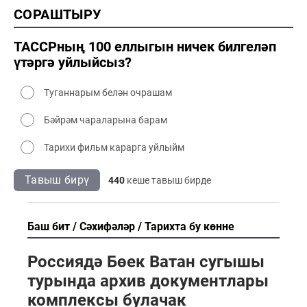
2000 тарих
СОРАШТЫРУ
2000 сәнәгать
2000 мәдәният
ТАССРның 100 еллыгын ничек билгеләп
үтәргә уйлыйсыз?
Туганнарым белән очрашам
Бәйрәм чараларына барам
Тарихи фильм карарга уйлыйм
Тавыш бирү
440
кеше тавыш бирде
Баш бит
Сәхифәләр
Тарихта бу көнне
Россиядә Бөек Ватан сугышы
турында архив документлары
комплексы булачак