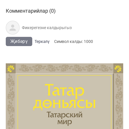
Комментарийлар (0)
Җибәрү
Теркәлү
Cимвол калды:
1000