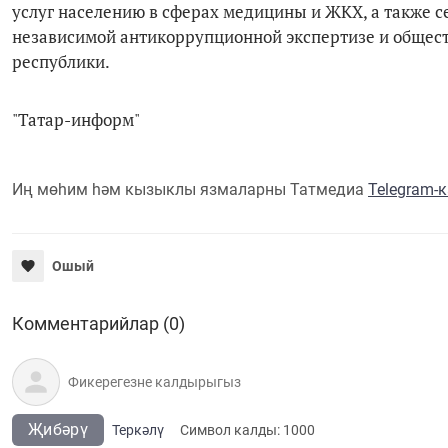
услуг населению в сферах медицины и ЖКХ, а также 
независимой антикоррупционной экспертизе и общес
республики.
"Татар-информ"
Иң мөһим һәм кызыклы язмаларны Татмедиа
Telegram-
Ошый
Комментарийлар (0)
Җибәрү
Теркәлү
Cимвол калды:
1000