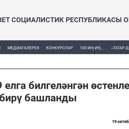
ВЕТ СОЦИАЛИСТИК РЕСПУБЛИКАСЫ ОЕ
Ы
МЕДИАГАЛЕРЕЯ
КОНКУРСЛАР
100 ИҢ-ИҢ...
«ТАТАР 
елга билгеләнгән өстенл
 бирү башланды
19 октяб