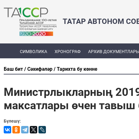
ТАТАР АВТОНОМ СО
СИМВОЛИКА
ХРОНОГРАФ
АРХИВ ДОКУМЕНТЛАР
Баш бит
Сәхифәләр
Тарихта бу көнне
Министрлыкларның 2019 
максатлары өчен тавыш
Бүлешү: