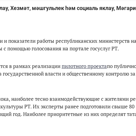
у, Хезмәт, мәшгульлек һәм социаль яклау, Мәгари
и и показатели работы республиканских министерств на 
 с помощью голосования на портале госуслуг РТ.
ится в рамках реализации
пилотного проекта
по публичн
 государственной власти и общественному контролю за
лока, наиболее тесно взаимодействующие с жителями ре
культуры РТ. Их эксперты ранее подготовили свыше 80
щий год. Наиболее приоритетные из них определят тат