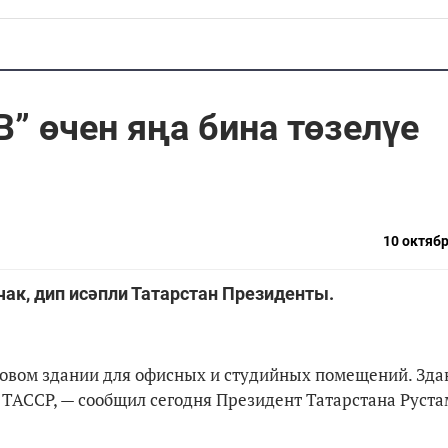
” өчен яңа бина төзелүе
10 октябр
чак, дип исәпли Татарстан Президенты.
новом здании для офисных и студийных помещений. Зда
 ТАССР, — сообщил сегодня Президент Татарстана Руста