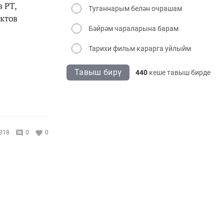
 РТ,
Туганнарым белән очрашам
ктов
Бәйрәм чараларына барам
Тарихи фильм карарга уйлыйм
Тавыш бирү
440
кеше тавыш бирде
318
0
0