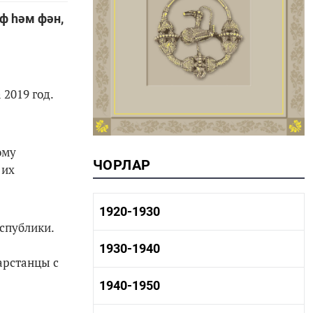
ф һәм фән,
2019 год.
ому
ЧОРЛАР
 их
1920-1930
спублики.
1920-1930 тарих
1930-1940
1920-1930 сәнәгать
арстанцы с
1920-1930 мәдәният
1930-1940 тарих
1940-1950
1930-1940 сәнәгать
1930-1940 мәдәният