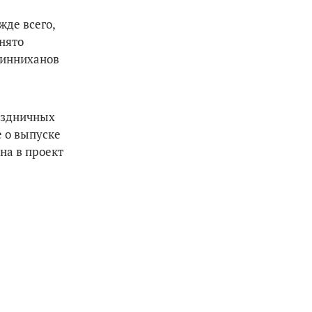
жде всего,
инято
Минниханов
раздничных
 о выпуске
на в проект