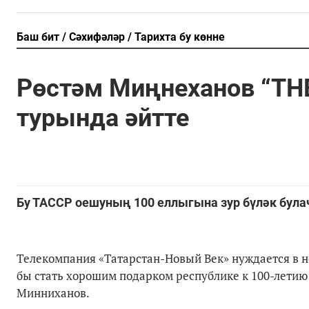
Баш бит
Сәхифәләр
Тарихта бу көнне
Рөстәм Миңнеханов “ТНВ
турында әйтте
Бу ТАССР оешуның 100 еллыгына зур бүләк була
Телекомпания «Татарстан-Новый Век» нуждается в 
бы стать хорошим подарком республике к 100-летию
Минниханов.