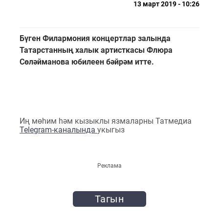
13 март 2019 - 10:26
Бүген Филармония концертлар залында
Татарстанның халык артисткасы Флюра
Сөләйманова юбилеен бәйрәм итте.
Иң мөһим һәм кызыклы язмаларны Татмедиа
Telegram-каналында
укыгыз
Реклама
Тагын