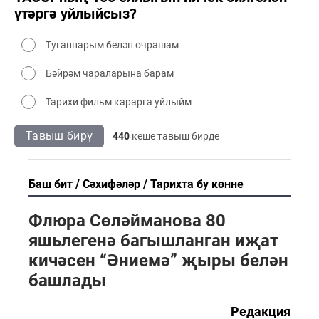
үтәргә уйлыйсыз?
Туганнарым белән очрашам
Бәйрәм чараларына барам
Тарихи фильм карарга уйлыйм
Тавыш бирү
440
кеше тавыш бирде
Баш бит
Сәхифәләр
Тарихта бу көнне
Флюра Сөләйманова 80
яшьлегенә багышланган иҗат
кичәсен “Әниемә” җыры белән
башлады
Редакция