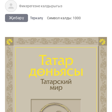
Җибәрү
Теркәлү
Cимвол калды:
1000