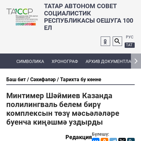
ТАТАР АВТОНОМ СОВЕТ
СОЦИАЛИСТИК
РЕСПУБЛИКАСЫ ОЕШУГА 100
ЕЛ
РУС
ТАТ
СИМВОЛИКА
ХРОНОГРАФ
АРХИВ ДОКУМЕНТЛАРЫ
Баш бит
Сәхифәләр
Тарихта бу көнне
Минтимер Шәймиев Казанда
полилингваль белем бирү
комплексын төзү мәсьәләләре
буенча киңәшмә уздырды
Бүлешү:
Редакция