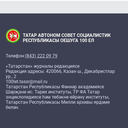
ТАТАР АВТОНОМ СОВЕТ СОЦИАЛИСТИК
РЕСПУБЛИКАСЫ ОЕШУГА 100 ЕЛ
Телефон:
(843) 222 09 79
«Татарстан» журналы редакциясе
Редакция адресы: 420066, Казан ш., Декабристлар
ур., 2
100let.tassr@mail.ru
Татарстан Республикасы Фәннәр академиясе
Шәрҗани ис. Тарих институты, ТР ФА Татар
энциклопедиясе һәм төбәкне өйрәнү институты,
Татарстан Республикасы Милли архивы ярдәме
белән.