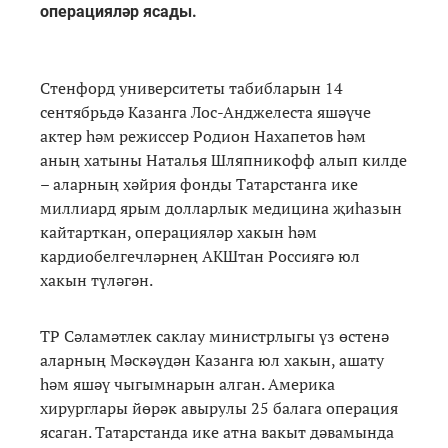
операцияләр ясады.
Стенфорд университеты табибларын 14
сентябрьдә Казанга Лос-Анджелеста яшәүче
актер һәм режиссер Родион Нахапетов һәм
аның хатыны Наталья Шляпникофф алып килде
– аларның хәйрия фонды Татарстанга ике
миллиард ярым долларлык медицина җиһазын
кайтарткан, операцияләр хакын һәм
кардиобелгечләрнең АКШтан Россиягә юл
хакын түләгән.
ТР Сәламәтлек саклау министрлыгы үз өстенә
аларның Мәскәүдән Казанга юл хакын, ашату
һәм яшәү чыгымнарын алган. Америка
хирурглары йөрәк авырулы 25 балага операция
ясаган. Татарстанда ике атна вакыт дәвамында