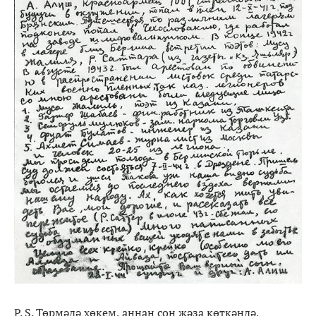
Р. S. Төрмәдә хөкем, аннан соң җәза көткәндә,