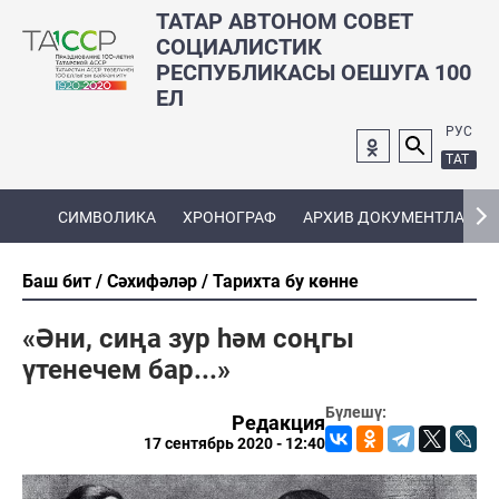
ТАТАР АВТОНОМ СОВЕТ
СОЦИАЛИСТИК
РЕСПУБЛИКАСЫ ОЕШУГА 100
ЕЛ
РУС
ТАТ
СИМВОЛИКА
ХРОНОГРАФ
АРХИВ ДОКУМЕНТЛАРЫ
Баш бит
Сәхифәләр
Тарихта бу көнне
«Әни, сиңа зур һәм соңгы
үтенечем бар...»
Бүлешү:
Редакция
17 сентябрь 2020 - 12:40