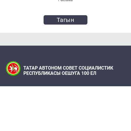
Тагын
ТАТАР АВТОНОМ СОВЕТ СОЦИАЛИСТИК
РЕСПУБЛИКАСЫ ОЕШУГА 100 ЕЛ
Телефон:
(843) 222 09 79
«Татарстан» журналы редакциясе
Редакция адресы: 420066, Казан ш., Декабристлар
ур., 2
100let.tassr@mail.ru
Татарстан Республикасы Фәннәр академиясе
Шәрҗани ис. Тарих институты, ТР ФА Татар