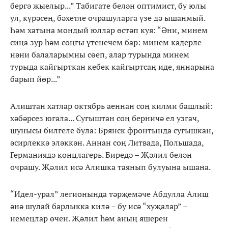
бергә җыелыр...” Табигате белән оптимист, бу юлы
ул, күрәсең, бәхетле очрашуларга үзе дә ышанмый.
Һәм хатына мондый юллар өстәп куя: “Әни, минем
сиңа зур һәм соңгы үтенечем бар: минем кадерле
нәни балаларымны сөеп, алар турында минем
турыда кайгырткан кебек кайгыртсаң иде, яннарына
барып йөр...”
Алиштан хатлар октябрь аеннан соң килми башлый:
хәбәрсез югала... Сугыштан соң берничә ел узгач,
шунысы билгеле була: Брянск фронтында сугышкан,
әсирлеккә эләккән. Аннан соң Литвада, Польшада,
Германиядә концлагерь. Биредә – Җәлил белән
очрашу. Җәлил исә Алишка таянып булуына ышана.
“Идел-урал” легионында тәрҗемәче Абдулла Алиш
әнә шулай барлыкка килә – бу исә “хуҗалар” –
немецлар өчен. Җәлил һәм аның яшерен