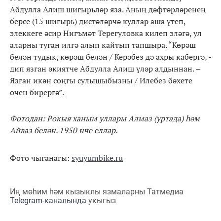
Абдулла Алиш шигырьләр яза. Аның дәфтәрләренең
берсе (15 шигырь) дистәләрчә куллар аша үтеп,
элеккеге әсир Нигъмәт Терегуловка килеп эләгә, ул
аларны туган илгә алып кайтып тапшыра. “Көрәш
белән тудык, көрәш белән / Керәбез дә ахры кабергә, -
дип язган әкиятче Абдулла Алиш үләр алдыннан. –
Язган икән соңгы сулышыбызны / Илебез бәхете
өчен бирергә”.
Фотодан: Рокыя ханым уллары Алмаз (уртада) һәм
Айваз белән. 1950 нче еллар.
Фото чыганагы:
syuyumbike.ru
Иң мөһим һәм кызыклы язмаларны Татмедиа
Telegram-каналында
укыгыз