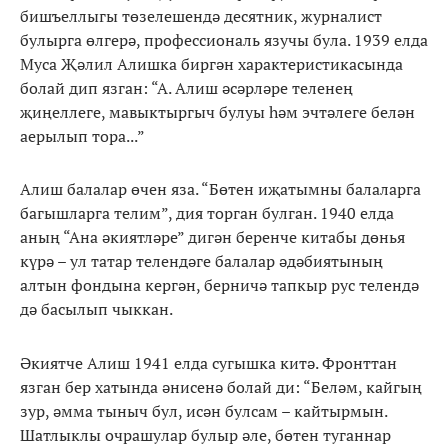
бишъеллыгы төзелешендә десятник, журналист
булырга өлгерә, профессиональ язучы була. 1939 елда
Муса Җәлил Алишка биргән характеристикасында
болай дип язган: “А. Алиш әсәрләре теленең
җиңеллеге, мавыктыргыч булуы һәм эчтәлеге белән
аерылып тора...”
Алиш балалар өчен яза. “Бөтен иҗатымны балаларга
багышларга телим”, дия торган булган. 1940 елда
аның “Ана әкиятләре” дигән беренче китабы дөнья
күрә – ул татар телендәге балалар әдәбиятының
алтын фондына кергән, берничә тапкыр рус телендә
дә басылып чыккан.
Әкиятче Алиш 1941 елда сугышка китә. Фронттан
язган бер хатында әнисенә болай ди: “Беләм, кайгың
зур, әмма тыныч бул, исән булсам – кайтырмын.
Шатлыклы очрашулар булыр әле, бөтен туганнар