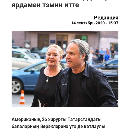
ярдәмен тэмин итте
Редакция
14 сентябрь 2020 - 15:37
Американың 26 хирургы Татарстандагы
балаларның йөрәкләренә үтә дә катлаулы