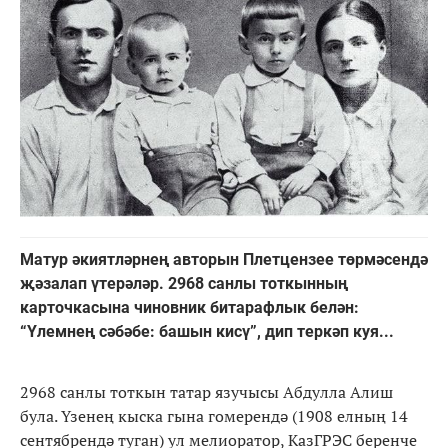
Матур әкиятләрнең авторын Плетцензее төрмәсендә
җәзалап үтерәләр. 2968 санлы тоткынның
карточкасына чиновник битарафлык белән:
“Үлемнең сәбәбе: башын кисү”, дип теркәп куя...
2968 санлы тоткын татар язучысы Абдулла Алиш
була. Үзенең кыска гына гомерендә (1908 елның 14
сентябрендә туган) ул мелиоратор, КазГРЭС беренче