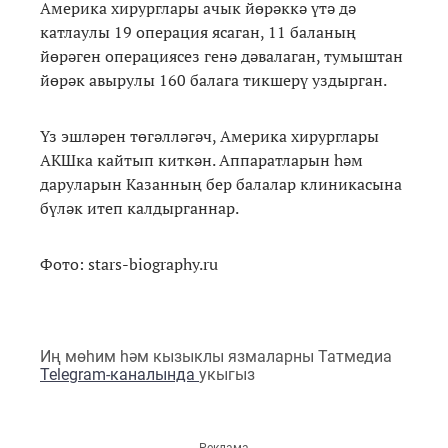
Америка хирурглары ачык йөрәккә үтә дә
катлаулы 19 операция ясаган, 11 баланың
йөрәген операциясез генә дәвалаган, тумыштан
йөрәк авырулы 160 балага тикшерү уздырган.
Үз эшләрен төгәлләгәч, Америка хирурглары
АКШка кайтып киткән. Аппаратларын һәм
даруларын Казанның бер балалар клиникасына
бүләк итеп калдырганнар.
Фото: stars-biography.ru
Иң мөһим һәм кызыклы язмаларны Татмедиа
Telegram-каналында
укыгыз
Реклама