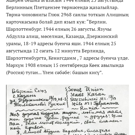
Берлинның Плетцензее төрмәсендә җәзалыйлар.
Төрмә чиновнигы Глюк 2968 санлы тоткын Алишның
карточкасына болай дип язып куя: “Берлин.
Шарлоттенбург. 1944 елның 26 августы. Язучы
Абдулла алиш, мөселман, Казанда, Дзержинский
урамы, 18-19 адресы буенча яши. 1944 елның 25
августында 12 сәгать 12 минутта Берлинда,
Шарлоттенбургта, Кенигсдамм , 7 адресы буенча үлде.
Мәрхүм 1908 елның 15 сентябрендә Көек авылында
(Россия) туган... Үлем сәбәбе: башын кисү”.