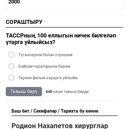
1990-2000 тарих
2000
1990-2000 сәнәгать
1990-2000 мәдәният
2000 тарих
СОРАШТЫРУ
2000 сәнәгать
2000 мәдәният
ТАССРның 100 еллыгын ничек билгеләп
үтәргә уйлыйсыз?
Туганнарым белән очрашам
Бәйрәм чараларына барам
Тарихи фильм карарга уйлыйм
Тавыш бирү
440
кеше тавыш бирде
Баш бит
Сәхифәләр
Тарихта бу көнне
Родион Нахапетов хирурглар