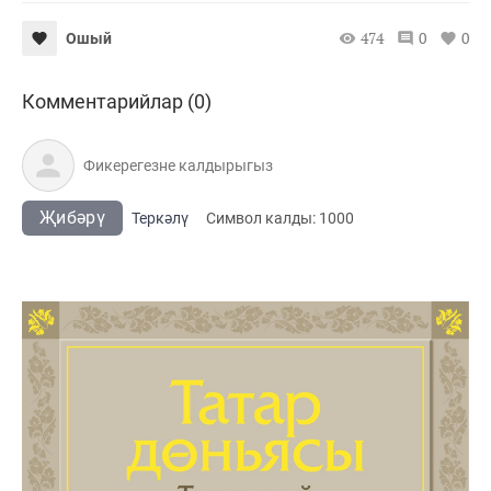
474
0
0
Ошый
Комментарийлар (0)
Җибәрү
Теркәлү
Cимвол калды:
1000