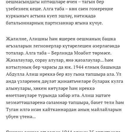
оешмасындагы иптәшләре өчен – тагын бер
үзебезнең кеше. Алга таба – көн саен гомереңне
куркыныч астына куеп эшләү, нәтиҗәдә
батальоннарның партизаннар ягына күчүе.
Җәлилне, Алишны һәм яшерен оешманың башка
әгъзаларын легионерлар күтәрелешен әзерләгәндә
тоталар. Алга таба – Берлинда Моабит төрмәсе.
Җәзалаулар, сорау алулар, янә җәзалаулар... Һәм
котылуның бер чарасы да юк. 1944 елның башында
Абдулла Алиш иреккә бер язу гына тапшыра ала. Ул
анда үзләренең дәүләт җинаятьчеләре буларак кулга
алынулары, хөкем көтүләре һәм иреккә
өметләнүләре турында хәбәр итә. Алиш эштәге
хезмәттәшләренә сәламнәр тапшыра, бәхет тели һәм
Туган илгә исән кайтканнардан аның майлайларын
үбүен үтенә...
Яшерен оешма әгъзасын 1944 елның 25 августында