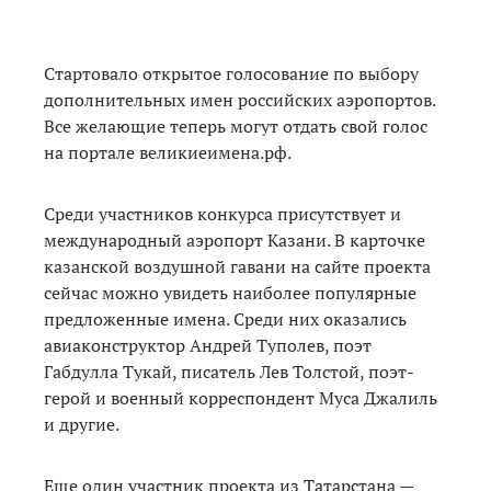
Стартовало открытое голосование по выбору
дополнительных имен российских аэропортов.
Все желающие теперь могут отдать свой голос
на портале великиеимена.рф.
Среди участников конкурса присутствует и
международный аэропорт Казани. В карточке
казанской воздушной гавани на сайте проекта
сейчас можно увидеть наиболее популярные
предложенные имена. Среди них оказались
авиаконструктор Андрей Туполев, поэт
Габдулла Тукай, писатель Лев Толстой, поэт-
герой и военный корреспондент Муса Джалиль
и другие.
Еще один участник проекта из Татарстана —