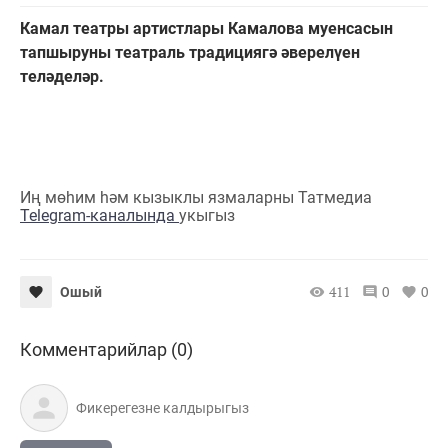
Камал театры артистлары Камалова муенсасын
тапшыруны театраль традициягә әверелүен
теләделәр.
Иң мөһим һәм кызыклы язмаларны Татмедиа
Telegram-каналында
укыгыз
411
0
0
Ошый
Комментарийлар (0)