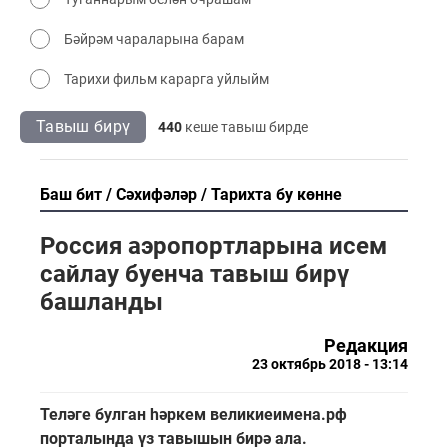
Бәйрәм чараларына барам
Тарихи фильм карарга уйлыйм
Тавыш бирү
440
кеше тавыш бирде
Баш бит
Сәхифәләр
Тарихта бу көнне
Россия аэропортларына исем
сайлау буенча тавыш бирү
башланды
Редакция
23 октябрь 2018 - 13:14
Теләге булган һәркем великиеимена.рф
порталында үз тавышын бирә ала.