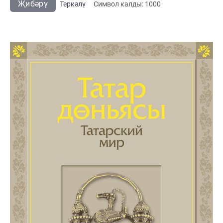
Җибәрү
Теркәлү
Cимвол калды:
1000