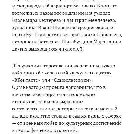
международный аэропорт Бегишево. В топ его
возможных названий вошли имена ученых
Владимира Бехтерева и Дмитрия Менделеева,
художника Ивана Шишкина, средневекового
поэта Кул Гали, композитора Салиха Сайдашева,
историка и богослова Шигабутдина Марджани и
других выдающихся личностей.
Для участия в голосовании желающим нужно
войти на сайт через свой аккаунт в соцсетях
«ВКонтакте» или «Одноклассники».
Организаторы проекта напомнили, что в
качестве имен-претендентов можно
использовать имена выдающих
соотечественников, которые внесли заметный
вклад в развитие страны в самых разных сферах
— от военных побед до культурных достижений
и географических открытий.