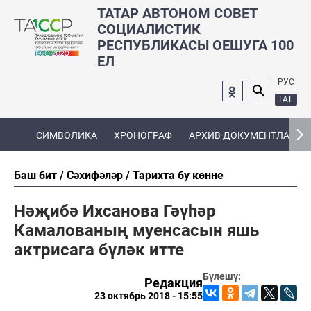
ТАТАР АВТОНОМ СОВЕТ
СОЦИАЛИСТИК
РЕСПУБЛИКАСЫ ОЕШУГА 100
ЕЛ
РУС
ТАТ
СИМВОЛИКА
ХРОНОГРАФ
АРХИВ ДОКУМЕНТЛАРЫ
Баш бит
Сәхифәләр
Тарихта бу көнне
Нәҗибә Ихсанова Гәүһәр
Камалованың муенсасын яшь
актрисага бүләк итте
Бүлешү:
Редакция
23 октябрь 2018 - 15:55