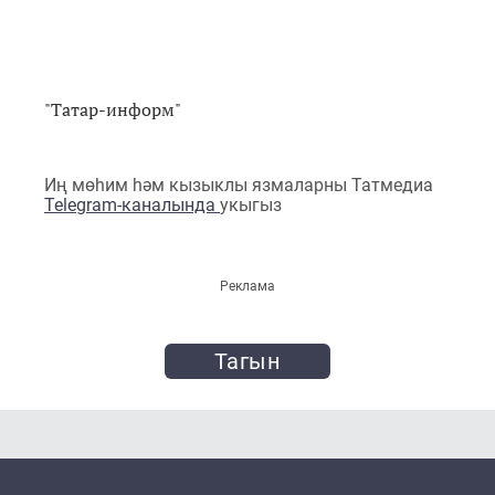
"Татар-информ"
Иң мөһим һәм кызыклы язмаларны Татмедиа
Telegram-каналында
укыгыз
Реклама
Тагын