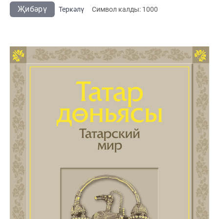
Җибәрү
Теркәлү
Cимвол калды:
1000