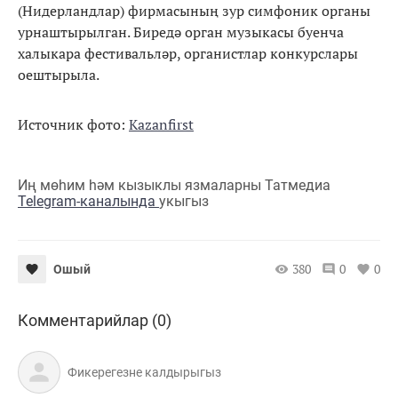
(Нидерландлар) фирмасының зур симфоник органы
урнаштырылган. Биредә орган музыкасы буенча
халыкара фестивальләр, органистлар конкурслары
оештырыла.
Источник фото:
Kazanfirst
Иң мөһим һәм кызыклы язмаларны Татмедиа
Telegram-каналында
укыгыз
380
0
0
Ошый
Комментарийлар (0)