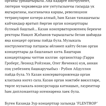
органы урнаштырыла. Аңа кадәрге инструмент,
лютеран чиркәвендә әле унтугызынчы гасырда ук
яңгыраганы, кызганычка каршы, революцион
тетрәнүләрне кичерә алмый, һәм Казан тамашачысы
кайчандыр яратып йөргән орган концертлары
булмый башлый... Казан консерваториясенең беренче
ректоры Нәҗип Җиһанов тырышлыгы белән шәһәрдә
яңа концерт органы пәйда була. Музыкаль
инструментлар патшасы әйләнеп кайту белән орган
концертлары да башланып китә. Баштарак
концертларны читтән килгән органистлар (Гарри
Гроберг, Леонид Ройзман, Олег Янченко) куя, аннан
соң үзебезнең башкаручыбыз - Рубин Абдуллин
пәйда була. Ул Казан консерваториясендә орган
классына нигез сала. Казан орган мәктәбе вәкилләре,
төрле музыкаль конкурсларда катнашып, лауреатлар
һәм дипломантлар исемнәренә лаек була.
Бүген Казанда Зур концертлар залында "FLENTROP"