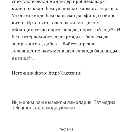
спектакле белән ниндидер проблемалары
килеп чыккан, һәм ул аны коткарырга тырыша.
Ул безгә килде һәм барысын да эфирда сөйләп
китте. Иртән «иптәшләр» килеп җитте:
«Володин сездә нәрсә эшләде, нәрсә сөйләде?» Ә
без, хәтерләмибез, яздырмадык, барысы да
эфирга китте, дибез... Бәйсез, ирекле
телевидение нәкъ менә шул елларда башланды
да инде!».
Источник фото: http://russsr.ru/
Иң мөһим һәм кызыклы язмаларны Татмедиа
Telegram-каналында
укыгыз
Реклама