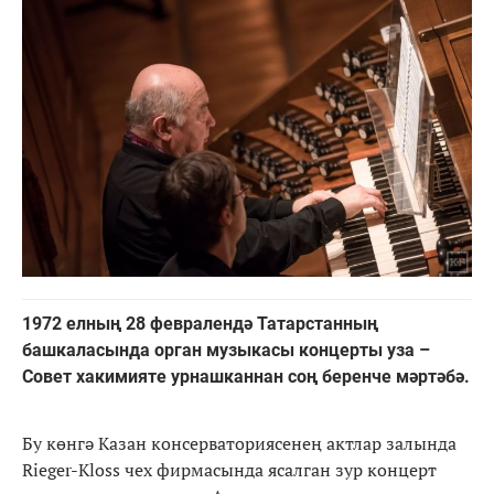
1972 елның 28 февралендә Татарстанның
башкаласында орган музыкасы концерты уза –
Совет хакимияте урнашканнан соң беренче мәртәбә.
Бу көнгә Казан консерваториясенең актлар залында
Rieger-Kloss чех фирмасында ясалган зур концерт