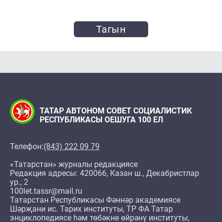
Тагын
ТАТАР АВТОНОМ СОВЕТ СОЦИАЛИСТИК
РЕСПУБЛИКАСЫ ОЕШУГА 100 ЕЛ
Телефон:
(843) 222 09 79
«Татарстан» журналы редакциясе
Редакция адресы: 420066, Казан ш., Декабристлар
ур., 2
100let.tassr@mail.ru
Татарстан Республикасы Фәннәр академиясе
Шәрҗани ис. Тарих институты, ТР ФА Татар
энциклопедиясе һәм төбәкне өйрәнү институты,