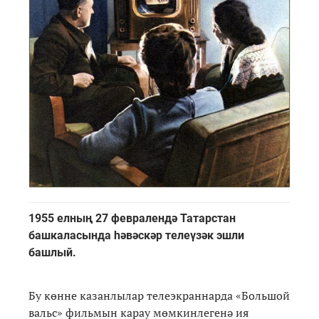
1955 елның 27 февралендә Татарстан
башкаласында һәвәскәр телеүзәк эшли
башлый.
Бу көнне казанлылар телеэкраннарда «Большой
вальс» фильмын карау мөмкинлегенә ия