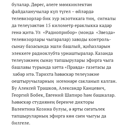
булалар. Дөрес, әлеге мөмкинлектән
файдаланучылар күп түгел – өйләрдә
телевизорлар бик зур экзотикага тиң, сигналы
да телеүзәктән 15 километр ераклыкка кадәр
генә җитә. Ул «Радиоприбор» (монда «Звезда»
телевизорлары чыгаралар) заводы контроль-
сынау базасында эшли башлый, җиһазларын
элеккеге радиоклубта урнаштыралар. Казанда
телеүзәкнең сынау тапшырулары эфирга чыга
башлавы турында хәтта «Правда» газетасы да
хәбәр итә. Тарихта һәвәскәр телеүзәкне
оештыручыларның исемнәре сакланып калган.
Бу Алексей Трашков, Александр Канцевич,
Георгий Бобек, Евгений Шапиро һәм башкалар.
Һәвәскәр студиянең беренче дикторы
Валентина Козина булуы, ә ярты сәгатьлек
тапшыруларның эфирга көн саен чыгуы да
билгеле.