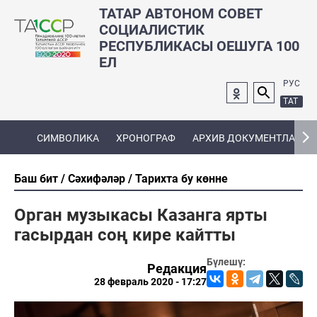
ТАТАР АВТОНОМ СОВЕТ
СОЦИАЛИСТИК
РЕСПУБЛИКАСЫ ОЕШУГА 100
ЕЛ
РУС
ТАТ
СИМВОЛИКА
ХРОНОГРАФ
АРХИВ ДОКУМЕНТЛАРЫ
Баш бит
Сәхифәләр
Тарихта бу көнне
Орган музыкасы Казанга ярты
гасырдан соң кире кайтты
Бүлешү:
Редакция
28 февраль 2020 - 17:27