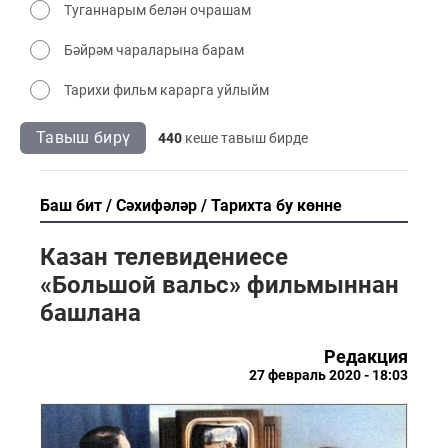
Туганнарым белән очрашам
Бәйрәм чараларына барам
Тарихи фильм карарга уйлыйм
Тавыш бирү
440
кеше тавыш бирде
Баш бит
Сәхифәләр
Тарихта бу көнне
Казан телевидениеcе
«Большой вальс» фильмыннан
башлана
Редакция
27 февраль 2020 - 18:03