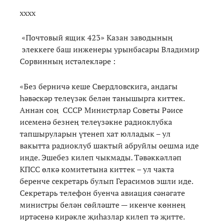
хххх
«Почтовый ящик 423» Казан заводының
элеккеге баш инженеры урынбасары Владимир
Сорвинның истәлекләре :
«Без берничә кеше Свердловскига, андагы
һәвәскәр телеүзәк белән танышырга киттек.
Аннан соң СССР Министрлар Советы Рәисе
исеменә безнең телеүзәкне радиоклубка
тапшыруларын үтенеп хат юлладык – ул
вакытта радиоклуб шактый абруйлы оешма иде
инде. Эшебез килеп чыкмады. Тәвәккәлләп
КПСС өлкә комитетына киттек – ул чакта
беренче секретарь булып Герасимов эшли иде.
Секретарь телефон буенча авиация сәнәгате
министры белән сөйләште — икенче көннең
иртәсенә кирәкле җиһазлар килеп тә җитте.