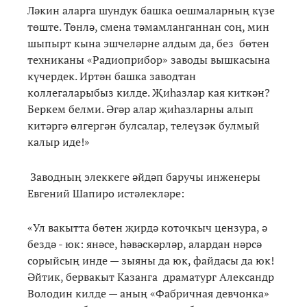
Ләкин аларга шундук башка оешмаларның күзе
төште. Төнлә, смена тәмамланганнан соң, мин
шыпырт кына эшчеләрне алдым да, без бөтен
техниканы «Радиоприбор» заводы вышкасына
күчердек. Иртән башка заводтан
коллегаларыбыз килде. Җиһазлар кая киткән?
Беркем белми. Әгәр алар җиһазларны алып
китәргә өлгергән булсалар, телеүзәк булмый
калыр иде!»
Заводның элеккеге әйдәп баручы инженеры
Евгений Шапиро истәлекләре:
«Ул вакытта бөтен җирдә коточкыч цензура, ә
бездә - юк: янәсе, һәвәскәрләр, алардан нәрсә
сорыйсың инде — зыяны да юк, файдасы да юк!
Әйтик, бервакыт Казанга драматург Александр
Володин килде — аның «Фабричная девчонка»