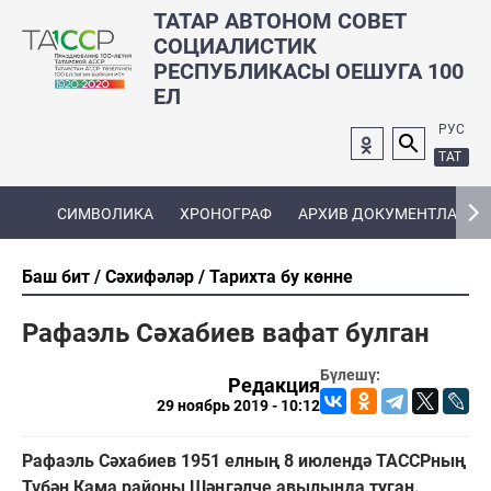
ТАТАР АВТОНОМ СОВЕТ
СОЦИАЛИСТИК
РЕСПУБЛИКАСЫ ОЕШУГА 100
ЕЛ
РУС
ТАТ
СИМВОЛИКА
ХРОНОГРАФ
АРХИВ ДОКУМЕНТЛАРЫ
Баш бит
Сәхифәләр
Тарихта бу көнне
Рафаэль Сәхабиев вафат булган
Бүлешү:
Редакция
29 ноябрь 2019 - 10:12
Рафаэль Сәхабиев 1951 елның 8 июлендә ТАССРның
Түбән Кама районы Шәңгәлче авылында туган.