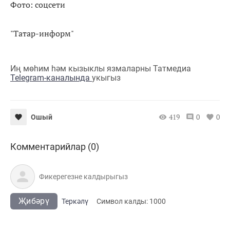
Фото: соцсети
"Татар-информ"
Иң мөһим һәм кызыклы язмаларны Татмедиа
Telegram-каналында
укыгыз
419
0
0
Ошый
Комментарийлар (0)
Җибәрү
Теркәлү
Cимвол калды:
1000