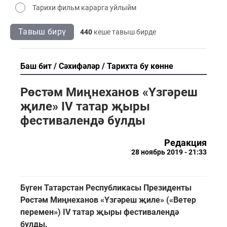
Тарихи фильм карарга уйлыйм
Тавыш бирү
440
кеше тавыш бирде
Баш бит
Сәхифәләр
Тарихта бу көнне
Рөстәм Миңнеханов «Үзгәреш
җиле» IV татар җыры
фестивалендә булды
Редакция
28 ноябрь 2019 - 21:33
Бүген Татарстан Республикасы Президенты
Рөстәм Миңнеханов «Үзгәреш җиле» («Ветер
перемен») IV татар җыры фестивалендә
булды.