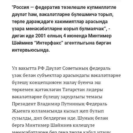
"Россия — федератив төзелешле күпмилләтле
дәүләт һәм, вәкаләтләрне бүлешмичә торып,
төрле дәрәҗәдәге хакимиятләр арасында
үзара мөнәсәбәтләрне корып булмаячак”, -
дигән иде 2001 елның 4 июнендә Минтимер
Шәймиев “Интерфакс” агентлыгына биргән
интервьюсында.
Ул вакытта РФ Дәүләт Советының федераль
үзәк белән субъектлар арасындагы вәкаләтләрне
бүлешү концепциясен эшләү буенча эш
төркемен җитәкләгән Татарстан лидеры
вәкаләтләрне бүлешү зарурлыгы темасы
Президент Владимир Путинның Федераль
Җыенга юлламасында кызыл җеп булып
сузылды, дип белдергән иде. Шуның белән
бергә Минтимер Шәймиев килешүле
мөнәсәбәтләрне бер генә төрле кабул итмәү