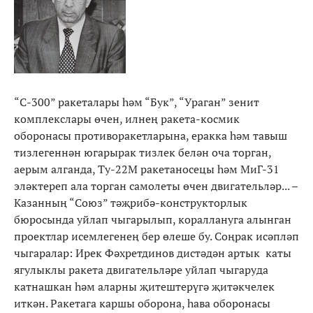
“С-300” ракеталары һәм “Бук”, “Ураган” зенит
комплекслары өчен, илнең ракета-космик
оборонасы противоракетларына, еракка һәм тавыш
тизлегеннән югарырак тизлек белән оча торган,
аерым алганда, Ту-22М ракетаносецы һәм МиГ-31
эләктереп ала торган самолеты өчен двигательләр... –
Казанның “Союз” тәҗрибә-конструкторлык
бюросында уйлап чыгарылып, кораллануга алынган
проектлар исемлегенең бер өлеше бу. Соңрак исәпләп
чыгаралар: Ирек Фәхретдинов дистәдән артык каты
ягулыклы ракета двигательләре уйлап чыгаруда
катнашкан һәм аларны җитештерүгә җитәкчелек
иткән. Ракетага каршы оборона, һава оборонасы