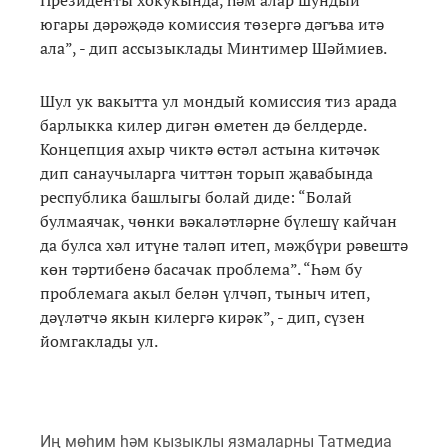
югары дәрәҗәдә комиссия төзергә дәгъва итә
ала”, - дип ассызыклады Минтимер Шәймиев.
Шул ук вакытта ул мондый комиссия тиз арада
барлыкка килер дигән өметен дә белдерде.
Концепция ахыр чиктә өстәл астына китәчәк
дип санаучыларга читтән торып җавабында
республика башлыгы болай диде: “Болай
булмаячак, чөнки вәкаләтләрне бүлешү кайчан
да булса хәл итүне таләп итеп, мәҗбүри рәвештә
көн тәртибенә басачак проблема”. “Һәм бу
проблемага акыл белән үлчәп, тыныч итеп,
дәүләтчә якын килергә кирәк”, - дип, сүзен
йомгаклады ул.
Иң мөһим һәм кызыклы язмаларны Татмедиа