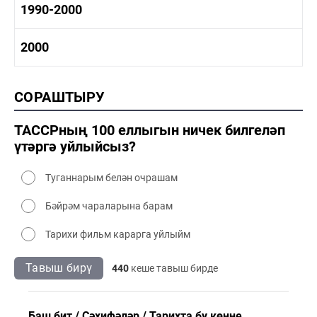
1980-1990 тарих
1990-2000
1980-1990 сәнәгать
1980-1990 мәдәният
1990-2000 тарих
2000
1990-2000 сәнәгать
1990-2000 мәдәният
2000 тарих
СОРАШТЫРУ
2000 сәнәгать
2000 мәдәният
ТАССРның 100 еллыгын ничек билгеләп
үтәргә уйлыйсыз?
Туганнарым белән очрашам
Бәйрәм чараларына барам
Тарихи фильм карарга уйлыйм
Тавыш бирү
440
кеше тавыш бирде
Баш бит
Сәхифәләр
Тарихта бу көнне