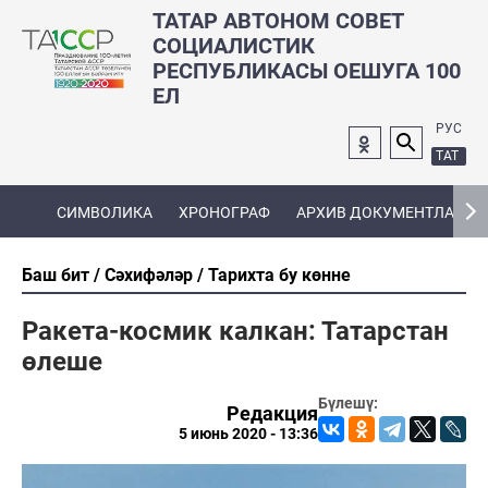
ТАТАР АВТОНОМ СОВЕТ
СОЦИАЛИСТИК
РЕСПУБЛИКАСЫ ОЕШУГА 100
ЕЛ
РУС
ТАТ
СИМВОЛИКА
ХРОНОГРАФ
АРХИВ ДОКУМЕНТЛАРЫ
Баш бит
Сәхифәләр
Тарихта бу көнне
Ракета-космик калкан: Татарстан
өлеше
Бүлешү:
Редакция
5 июнь 2020 - 13:36