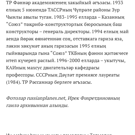
ТР Фәннәр академиясенең хакыйкый әгъзасы. 1933
елның 5 июнендә ТАССРның Чүпрәле районы Зур
Чынлы авылы туган. 1983-1995 елларда – Казанның
“Союз” тәҗрибә-конструкторлык бюросының баш
конструкторы – генераль директоры. 1994 елның май
аенда йөрәк өянәгеннән соң, отставкага гариза яза,
ләкин хөкүмәт аның гаризасын 1995 елның
гыйнварында гына “Союз” ТКБның фәнни җитәкчесе
итеп күчереп раслый. 1996-2000 елларда – укытучы,
КАИның махсус двигательләр кафедрасы
профессоры. СССРның Дәүләт премиясе лауреаты
(1984). ТР Рәссамнар берлеге әгъзасы.
Фотолар russianplanes.net, Ирек Фәхретдиновның
гаилә архивыннан алынды.