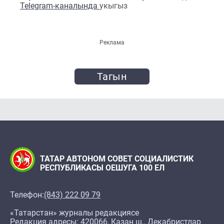
Telegram-каналында
укыгыз
Реклама
Тагын
ТАТАР АВТОНОМ СОВЕТ СОЦИАЛИСТИК
РЕСПУБЛИКАСЫ ОЕШУГА 100 ЕЛ
Телефон:
(843) 222 09 79
«Татарстан» журналы редакциясе
Редакция адресы: 420066, Казан ш., Декабристлар