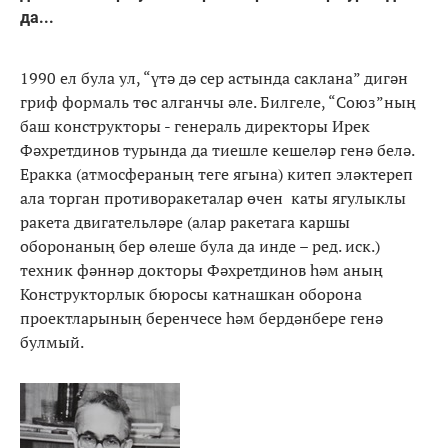
да...
1990 ел була ул, “үтә дә сер астында саклана” дигән
гриф формаль төс алганчы әле. Билгеле, “Союз”ның
баш конструкторы - генераль директоры Ирек
Фәхретдинов турында да тиешле кешеләр генә белә.
Еракка (атмосфераның теге ягына) китеп эләктереп
ала торган противоракеталар өчен каты ягулыклы
ракета двигательләре (алар ракетага каршы
оборонаның бер өлеше була да инде – ред. иск.)
техник фәннәр докторы Фәхретдинов һәм аның
Конструкторлык бюросы катнашкан оборона
проектларының беренчесе һәм бердәнбере генә
булмый.