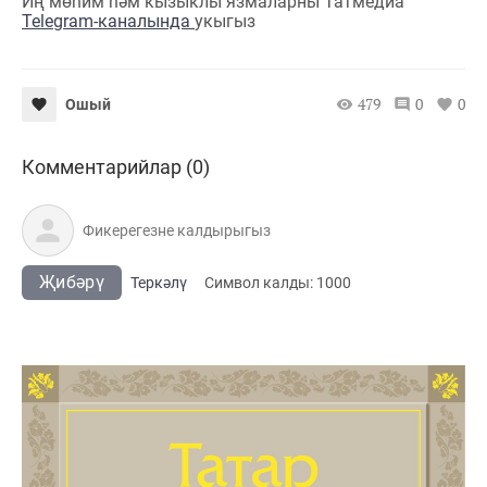
Иң мөһим һәм кызыклы язмаларны Татмедиа
Telegram-каналында
укыгыз
479
0
0
Ошый
Комментарийлар (0)
Җибәрү
Теркәлү
Cимвол калды:
1000