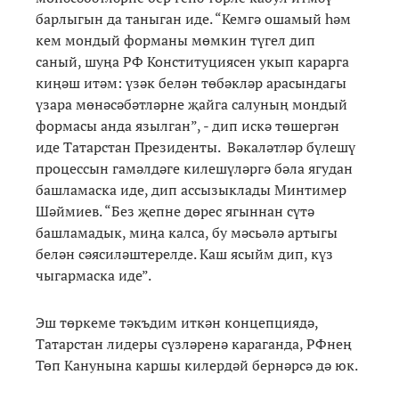
барлыгын да таныган иде. “Кемгә ошамый һәм
кем мондый форманы мөмкин түгел дип
саный, шуңа РФ Конституциясен укып карарга
киңәш итәм: үзәк белән төбәкләр арасындагы
үзара мөнәсәбәтләрне җайга салуның мондый
формасы анда язылган”, - дип искә төшергән
иде Татарстан Президенты. Вәкаләтләр бүлешү
процессын гамәлдәге килешүләргә бәла ягудан
башламаска иде, дип ассызыклады Минтимер
Шәймиев. “Без җепне дөрес ягыннан сүтә
башламадык, миңа калса, бу мәсьәлә артыгы
белән сәясиләштерелде. Каш ясыйм дип, күз
чыгармаска иде”.
Эш төркеме тәкъдим иткән концепциядә,
Татарстан лидеры сүзләренә караганда, РФнең
Төп Канунына каршы килердәй бернәрсә дә юк.