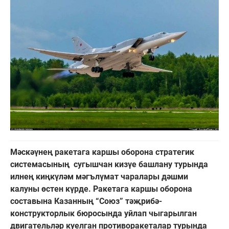
Мәскәүнең ракетага каршы оборона стратегик
системасының сугышчан кизүе башлану турында
илнең киңкүләм мәгълүмат чаралары дәшми
калуны өстен күрде. Ракетага каршы оборона
составына Казанның “Союз” тәҗрибә-
конструкторлык бюросында уйлап чыгарылган
двигательләр куелган противоракеталар турында