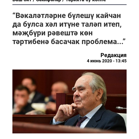
“Вәкаләтләрне бүлешү кайчан
да булса хәл итүне таләп итеп,
мәҗбүри рәвештә көн
тәртибенә басачак проблема...”
Редакция
4 июнь 2020 - 13:45