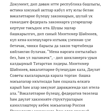
Документ, дип дәвам итте республика башлыгы,
өстәмә хокукый актлар кабул итү юлы белән
вәкаләтләрне бүлешү законнарын, шулай ук
гамәлдәге федераль законнарга үзгәрешләр
кертүне тәкъдим итә. Шушы эшләр
башкарылгач, дип саный Минтимер Шәймиев,
күп кенә килешүләргә ихтыяҗ үзеннән-үзе
бетәчәк, чөнки барысы да закон тәртибендә
көйләнгән булачак. “Менә нәрсәгә омтылабыз
без, һәм ул эшләнәчк”, - дип шикләнергә урын
калдырмый Татарстан лидеры. Минтимер
Шәймиев, вәкаләтләрне бүлешүдән кала, Дәүләт
Советы кысаларында карала торган башка
мәсьәләләр икътисади һәм социаль өлкәгә
карый һәм алар хөкүмәт дәрәҗәсендә хәл ителә
ала. “Вәкаләтләрне бүлешү, федератив төзелеш
һәм дәүләт хакимияте структураларын
камилләштерү кебек мәсьәләләр Россия
Президенты хокукында, һәм алар шундый