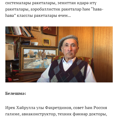
системалары ракеталары, зениттан идарә итү
ракеталары, аэробаллистик ракеталар һәм “һава-
һава” класслы ракеталары өчен...
Белешмә:
Ирек Хәйрулла улы Фәхретдинов, совет һәм Россия
галиме, авиаконструктор, техник фәннәр докторы,