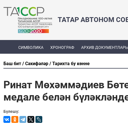
ТАТАР АВТОНОМ СО
СИМВОЛИКА
ХРОНОГРАФ
АРХИВ ДОКУМЕНТЛАР
Баш бит
Сәхифәләр
Тарихта бу көнне
Ринат Мөхәммәдиев Бөте
медале белән бүләкләнд
Бүлешү: