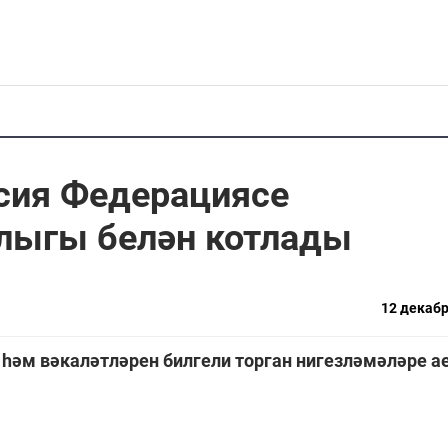
сия Федерациясе
ллыгы белән котлады
12 декабр
һәм вәкаләтләрен билгели торган нигезләмәләре ае