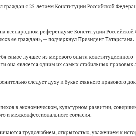
 граждан с 25-летием Конституции Российской Федера
 на всенародном референдуме Конституции Российской
есов ее граждан», — подчеркнул Президент Татарстана.
себя самое лучшее из мирового опыта конституционного
сти она является одним их самых стабильных правовых 
оснительно следует духу и букве главного правового до
спехов в экономическом, культурном развитии, соверше
го и межконфессионального согласия.
личаются трудолюбием, открытостью, уважением к исто