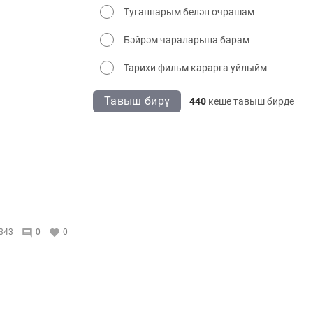
Туганнарым белән очрашам
Бәйрәм чараларына барам
Тарихи фильм карарга уйлыйм
Тавыш бирү
440
кеше тавыш бирде
343
0
0