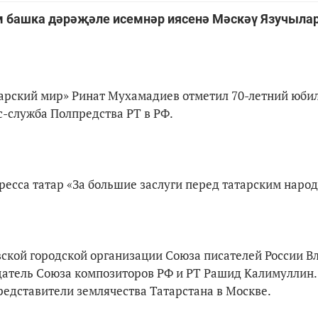
әм башка дәрәҗәле исемнәр иясенә Мәскәү Язучылар
тарский мир» Ринат Мухамадиев отметил 70-летний юбил
-служба Полпредства РТ в РФ.
есса татар «За большие заслуги перед татарским народ
ской городской организации Союза писателей России 
датель Союза композиторов РФ и РТ Рашид Калимуллин.
представители землячества Татарстана в Москве.