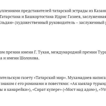
туплениями представителей татарской эстрады из Казан
Татарстана и Башкортостана Идрис Газиев, заслуженная
«Ильдан» (художественный руководитель – заслуженный
ом премии имени Г. Тукая, международной премии Тур
ва и имени Шолохова.
тительскую газету «Татарский мир». Мухамадиев написа
о знаком с его романами и повестями: «Ак кыялар турын
ы и канарейки»), «Сират купере» («Мост над адом»), «Ут