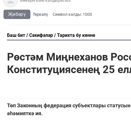
Җибәрү
Теркәлү
Cимвол калды:
1000
Баш бит
Сәхифәләр
Тарихта бу көнне
Рөстәм Миңнеханов Рос
Конституциясенең 25 е
Төп Законның федерация субъектлары статусын 
әһәмияткә ия.