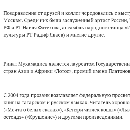
Поздравления от друзей и коллег чередовались с выс
Москвы. Среди них были заслуженный артист России, 
РФ и РТ Наиля Фатехова, ансамбль народного танца 
культуры РТ Радиф Яваев) и многие другие.
Ринат Мухамадиев является лауреатом Государственн
стран Азии и Африки «Лотос», премий имени Платоно
С 2004 года прозаик возглавляет федеральную просве
книг на татарском и русском языках. Читатель хорош
(«Мечта о белых скалах»), «Кенэри читлек кошы» («Льв
остендэ» («Крушение») и другими произведениями.