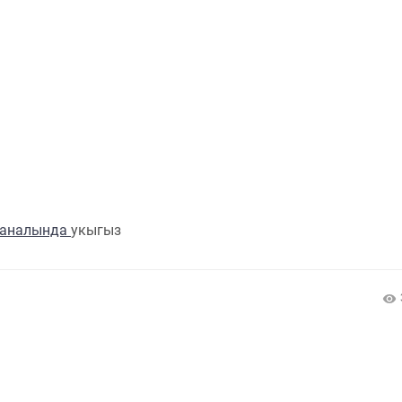
каналында
укыгыз