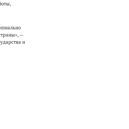
боты,
ципиально
страны», —
сударства и