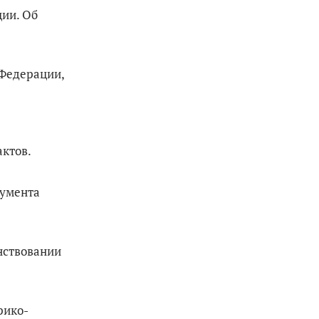
ции. Об
 Федерации,
актов.
кумента
нствовании
рико-