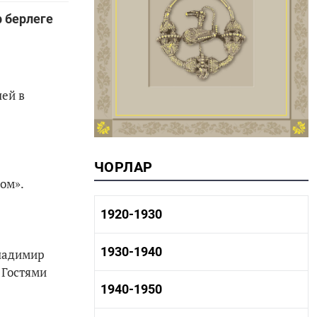
 берлеге
ей в
ЧОРЛАР
ом».
1920-1930
1920-1930 тарих
1930-1940
Владимир
1920-1930 сәнәгать
 Гостями
1920-1930 мәдәният
1930-1940 тарих
1940-1950
1930-1940 сәнәгать
1930-1940 мәдәният