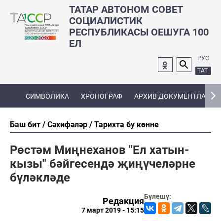
ТАТАР АВТОНОМ СОВЕТ
СОЦИАЛИСТИК
РЕСПУБЛИКАСЫ ОЕШУГА 100
ЕЛ
РУС
ТАТ
СИМВОЛИКА
ХРОНОГРАФ
АРХИВ ДОКУМЕНТЛАРЫ
Баш бит
Сәхифәләр
Тарихта бу көнне
Рөстәм Миңнеханов "Ел хатын-
кызы" бәйгесендә җиңүчеләрне
бүләкләде
Бүлешү:
Редакция
7 март 2019 - 15:15