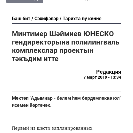
Баш бит
Сәхифәләр
Тарихта бу көнне
Минтимер Шәймиев ЮНЕСКО
гендиректорына полилингваль
комплекслар проектын
тәкъдим итте
Редакция
7 март 2019 - 13:34
Мәктәп "Адымнар - белем һәм бердәмлеккә юл"
исемен йөртәчәк.
Первый из шести запланированных