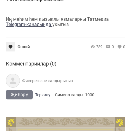
Иң мөһим һәм кызыклы язмаларны Татмедиа
Telegram-каналында
укыгыз
389
0
0
Ошый
Комментарийлар (0)
Җибәрү
Теркәлү
Cимвол калды:
1000