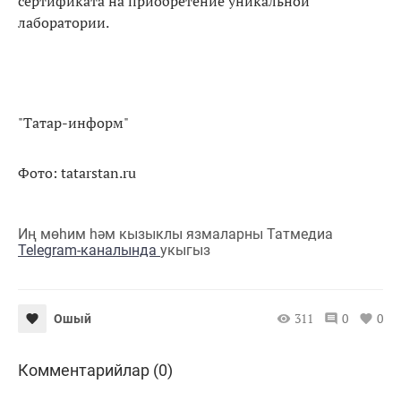
сертификата на приобретение уникальной
лаборатории.
"Татар-информ"
Фото: tatarstan.ru
Иң мөһим һәм кызыклы язмаларны Татмедиа
Telegram-каналында
укыгыз
311
0
0
Ошый
Комментарийлар (0)