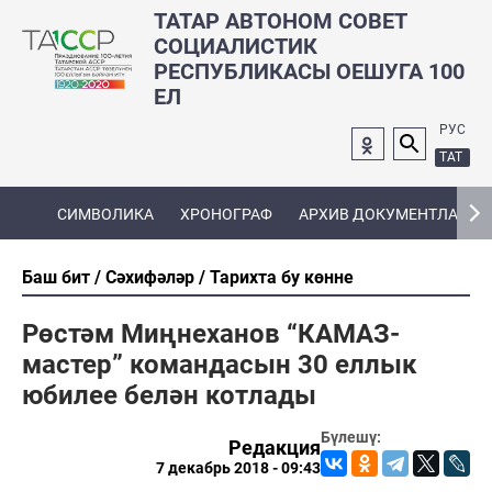
ТАТАР АВТОНОМ СОВЕТ
СОЦИАЛИСТИК
РЕСПУБЛИКАСЫ ОЕШУГА 100
ЕЛ
РУС
ТАТ
СИМВОЛИКА
ХРОНОГРАФ
АРХИВ ДОКУМЕНТЛАРЫ
Баш бит
Сәхифәләр
Тарихта бу көнне
Рөстәм Миңнеханов “КАМАЗ-
мастер” командасын 30 еллык
юбилее белән котлады
Бүлешү:
Редакция
7 декабрь 2018 - 09:43