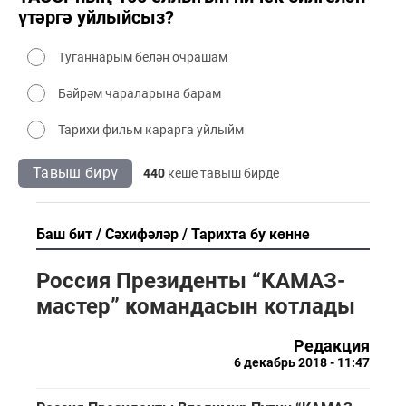
үтәргә уйлыйсыз?
Туганнарым белән очрашам
Бәйрәм чараларына барам
Тарихи фильм карарга уйлыйм
Тавыш бирү
440
кеше тавыш бирде
Баш бит
Сәхифәләр
Тарихта бу көнне
Россия Президенты “КАМАЗ-
мастер” командасын котлады
Редакция
6 декабрь 2018 - 11:47