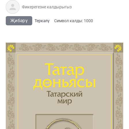
Җибәрү
Теркәлү
Cимвол калды:
1000