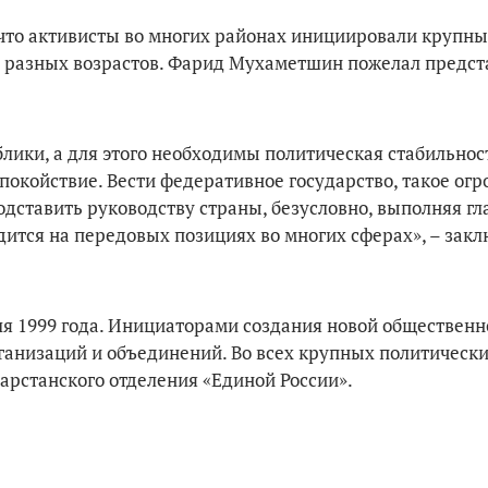
, что активисты во многих районах инициировали крупны
й разных возрастов. Фарид Мухаметшин пожелал предс
лики, а для этого необходимы политическая стабильнос
покойствие. Вести федеративное государство, такое огр
подставить руководству страны, безусловно, выполняя г
одится на передовых позициях во многих сферах», – зак
ля 1999 года. Инициаторами создания новой общественн
анизаций и объединений. Во всех крупных политически
арстанского отделения «Единой России».