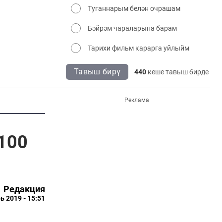
Туганнарым белән очрашам
Бәйрәм чараларына барам
Тарихи фильм карарга уйлыйм
Тавыш бирү
440
кеше тавыш бирде
Реклама
100
Редакция
ь 2019 - 15:51