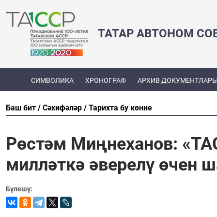
ТАТАР АВТОНОМ СО
СИМВОЛИКА
ХРОНОГРАФ
АРХИВ ДОКУМЕНТЛАР
Баш бит
Сәхифәләр
Тарихта бу көнне
Рөстәм Миңнеханов: «ТА
милләткә әверелү өчен 
Бүлешү: