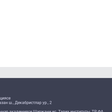
циясе
зан ш., Декабристлар ур., 2
ннәр академиясе Шәрҗани ис. Тарих институты, ТР ФА