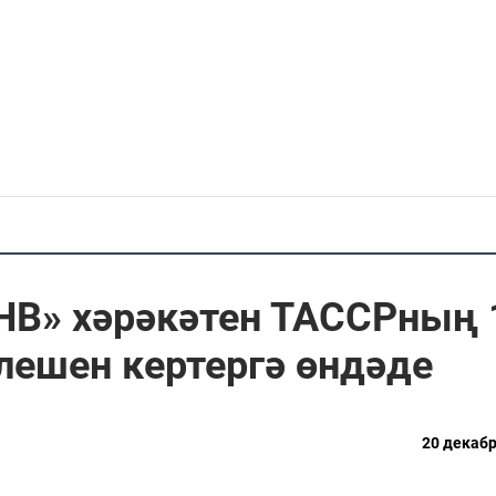
В» хәрәкәтен ТАССРның 
лешен кертергә өндәде
20 декабр