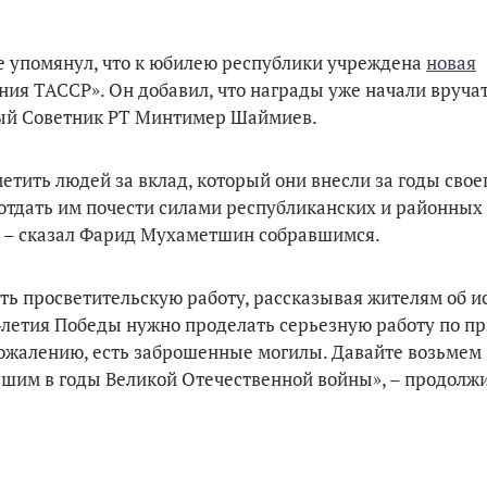
е упомянул, что к юбилею республики учреждена
новая
ния ТАССР». Он добавил, что награды уже начали вручат
ый Советник РТ Минтимер Шаймиев.
ить людей за вклад, который они внесли за годы своег
тдать им почести силами республиканских и районных 
, – сказал Фарид Мухаметшин собравшимся.
ть просветительскую работу, рассказывая жителям об и
5-летия Победы нужно проделать серьезную работу по 
ожалению, есть заброшенные могилы. Давайте возьмем 
вшим в годы Великой Отечественной войны», – продолжи