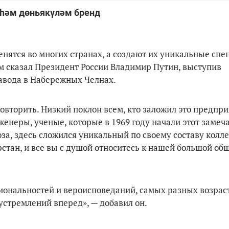
 һәм дөньякүләм бренд
енятся во многих странах, а создают их уникальные сп
м сказал Президент России Владимир Путин, выступив
завода в Набережных Челнах.
повторить. Низкий поклон всем, кто заложил это предпри
нженеры, ученые, которые в 1969 году начали этот заме
за, здесь сложился уникальный по своему составу колле
рстан, и все вы с душой относитесь к нашей большой об
иональностей и вероисповеданий, самых разных возраст
устремлений вперед», — добавил он.