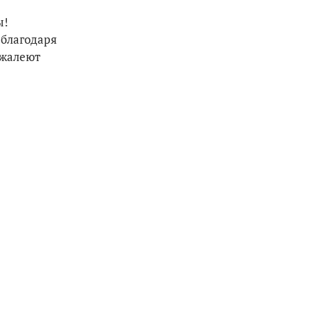
ы!
 благодаря
 жалеют