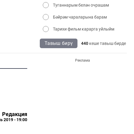
Туганнарым белән очрашам
Бәйрәм чараларына барам
Тарихи фильм карарга уйлыйм
Тавыш бирү
440
кеше тавыш бирде
Реклама
Редакция
ь 2019 - 19:00