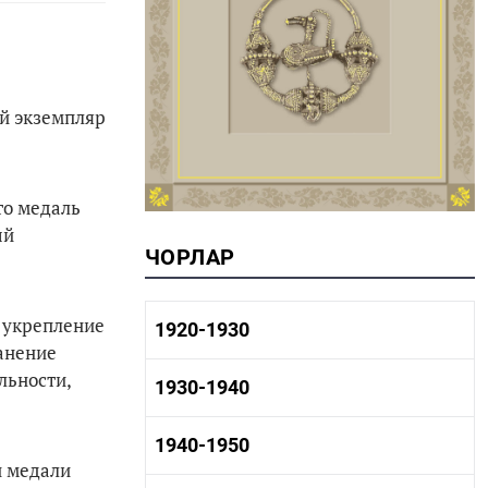
й экземпляр
то медаль
ый
ЧОРЛАР
 укрепление
1920-1930
анение
льности,
1920-1930 тарих
1930-1940
1920-1930 сәнәгать
1920-1930 мәдәният
1930-1940 тарих
1940-1950
1930-1940 сәнәгать
и медали
1930-1940 мәдәният