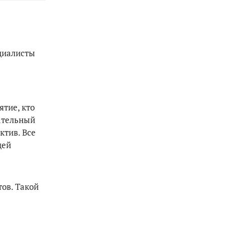
ециалисты
ятие, кто
чательный
ктив. Все
щей
ов. Такой