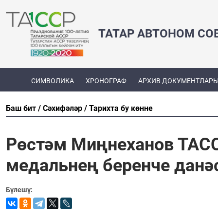
ТАТАР АВТОНОМ СО
СИМВОЛИКА
ХРОНОГРАФ
АРХИВ ДОКУМЕНТЛАР
Баш бит
Сәхифәләр
Тарихта бу көнне
Рөстәм Миңнеханов ТАС
медальнең беренче данәс
Бүлешү: