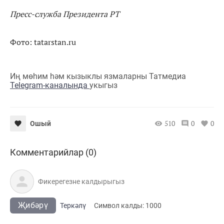
Пресс-служба Президента РТ
Фото: tatarstan.ru
Иң мөһим һәм кызыклы язмаларны Татмедиа
Telegram-каналында
укыгыз
510
0
0
Ошый
Комментарийлар (0)
Җибәрү
Теркәлү
Cимвол калды:
1000