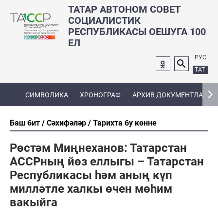
ТАТАР АВТОНОМ СОВЕТ
СОЦИАЛИСТИК
РЕСПУБЛИКАСЫ ОЕШУГА 100
ЕЛ
РУС
ТАТ
СИМВОЛИКА
ХРОНОГРАФ
АРХИВ ДОКУМЕНТЛАРЫ
Баш бит
Сәхифәләр
Тарихта бу көнне
Рөстәм Миңнеханов: Татарстан
АССРның йөз еллыгы – Татарстан
Республикасы һәм аның күп
милләтле халкы өчен мөһим
вакыйга