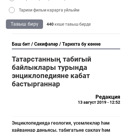
Тарихи фильм карарга уйлыйм
Тавыш бирү
440
кеше тавыш бирде
Баш бит
Сәхифәләр
Тарихта бу көнне
Татарстанның табигый
байлыклары турында
энциклопедияне кабат
бастырганнар
Редакция
13 август 2019 - 12:52
Энциклопедиядә геология, үсемлекләр һәм
хайваннар дөньясы, табигатьне саклау һәм